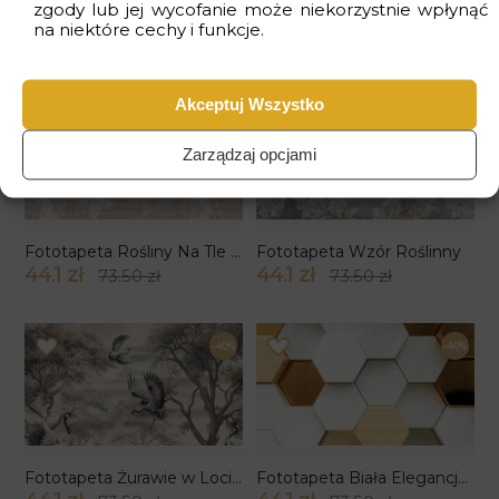
zgody lub jej wycofanie może niekorzystnie wpłynąć
Fototapeta Wielkanocny Koszyczek
Fototapeta Efekt Rdzy
na niektóre cechy i funkcje.
44.1 zł
44.1 zł
73.50 zł
73.50 zł
Akceptuj Wszystko
-40%
-40%
Zarządzaj opcjami
Fototapeta Rośliny Na Tle Sztukaterii
Fototapeta Wzór Roślinny
44.1 zł
44.1 zł
73.50 zł
73.50 zł
-40%
-40%
Fototapeta Żurawie w Locie wzór 2
Fototapeta Biała Elegancja 3D