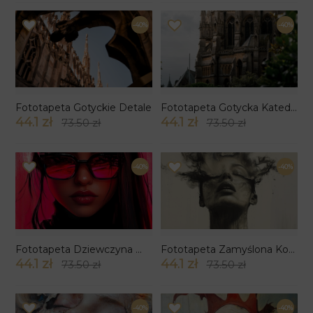
-40%
-40%
Fototapeta Gotyckie Detale
Fototapeta Gotycka Katedra
44.1 zł
44.1 zł
73.50 zł
73.50 zł
-40%
-40%
Fototapeta Dziewczyna W Różowych Okularach
Fototapeta Zamyślona Kobieta
44.1 zł
44.1 zł
73.50 zł
73.50 zł
-40%
-40%