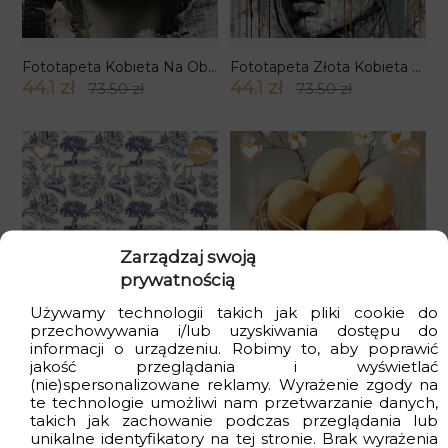
Fototapeta Kobieta Na Obcej Planecie
Fototapeta Złota Kobieta wzór 2
44.1 zł
44.1 zł
73.50 zł
73.50 zł
-40%
-40%
Zarządzaj swoją
Fototapeta Stara Widokówka
Fototapeta Pisanki W Gniazdku
prywatnością
44.1 zł
44.1 zł
73.50 zł
73.50 zł
Używamy technologii takich jak pliki cookie do
przechowywania i/lub uzyskiwania dostępu do
informacji o urządzeniu. Robimy to, aby poprawić
-40%
-40%
jakość przeglądania i wyświetlać
(nie)spersonalizowane reklamy. Wyrażenie zgody na
te technologie umożliwi nam przetwarzanie danych,
takich jak zachowanie podczas przeglądania lub
unikalne identyfikatory na tej stronie. Brak wyrażenia