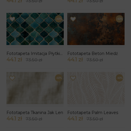
44.1 zł
44.1 zł
73.50 zł
73.50 zł
-40%
-40%
Fototapeta Imitacja Płytki Marokańskie
Fototapeta Beton Miedź
44.1 zł
44.1 zł
73.50 zł
73.50 zł
-40%
-40%
Fototapeta Tkanina Jak Len
Fototapeta Palm Leaves
44.1 zł
44.1 zł
73.50 zł
73.50 zł