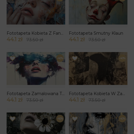
Fototapeta Kobieta Z Fantazją
Fototapeta Smutny Klaun
44.1 zł
44.1 zł
73.50 zł
73.50 zł
-40%
-40%
Fototapeta Zamalowana Twarz Kobiety
Fototapeta Kobieta W Zamyśleniu
44.1 zł
44.1 zł
73.50 zł
73.50 zł
-40%
-40%