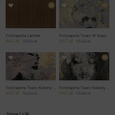
-40%
-40%
Fototapeta Lamele
Fototapeta Twarz W Księżycu
44.1 zł
44.1 zł
73.50 zł
73.50 zł
-40%
-40%
Fototapeta Twarz Kobiety Za Kwiatem
Fototapeta Twarz Kobiety Z Kwiatem We Włosach
44.1 zł
44.1 zł
73.50 zł
73.50 zł
Strona 1 z 56