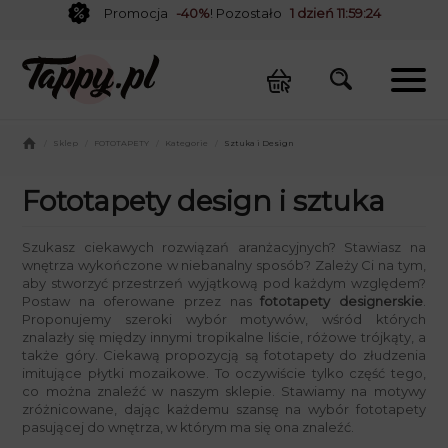
Promocja
-40%
! Pozostało
1 dzień 11:59:23
/
Sklep
/
FOTOTAPETY
/
Kategorie
/
Sztuka i Design
Fototapety design i sztuka
Szukasz ciekawych rozwiązań aranżacyjnych? Stawiasz na
wnętrza wykończone w niebanalny sposób? Zależy Ci na tym,
aby stworzyć przestrzeń wyjątkową pod każdym względem?
Postaw na oferowane przez nas
fototapety designerskie
.
Proponujemy szeroki wybór motywów, wśród których
znalazły się między innymi tropikalne liście, różowe trójkąty, a
także góry. Ciekawą propozycją są fototapety do złudzenia
imitujące płytki mozaikowe. To oczywiście tylko część tego,
co można znaleźć w naszym sklepie. Stawiamy na motywy
zróżnicowane, dając każdemu szansę na wybór fototapety
pasującej do wnętrza, w którym ma się ona znaleźć.