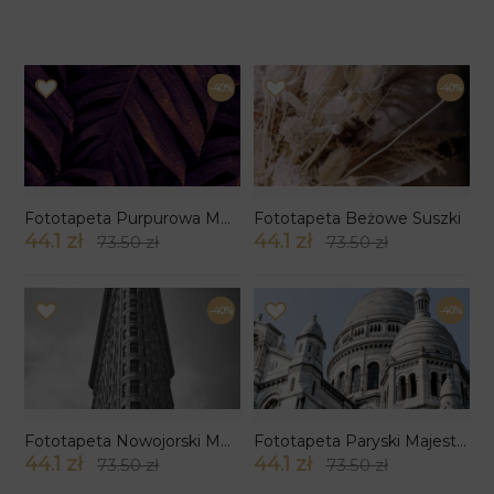
-40%
-40%
Fototapeta Purpurowa Monstera
Fototapeta Beżowe Suszki
44.1 zł
44.1 zł
73.50 zł
73.50 zł
-40%
-40%
Fototapeta Nowojorski Monolit
Fototapeta Paryski Majestat
44.1 zł
44.1 zł
73.50 zł
73.50 zł