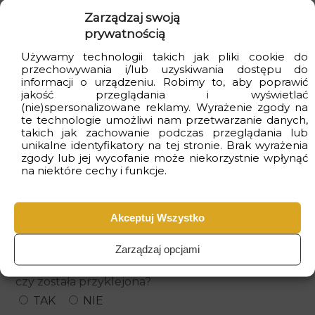
Zarządzaj swoją
prywatnością
Nazwa oraz wymiar towaru:
Używamy technologii takich jak pliki cookie do
przechowywania i/lub uzyskiwania dostępu do
informacji o urządzeniu. Robimy to, aby poprawić
jakość przeglądania i wyświetlać
(nie)spersonalizowane reklamy. Wyrażenie zgody na
te technologie umożliwi nam przetwarzanie danych,
takich jak zachowanie podczas przeglądania lub
unikalne identyfikatory na tej stronie. Brak wyrażenia
Dokładny opis niezgodności towaru:
zgody lub jej wycofanie może niekorzystnie wpłynąć
na niektóre cechy i funkcje.
Akceptuj Wszystko
Zarządzaj opcjami
Jeśli przedmiotem reklamacji jest fototapeta, to
czy została przyklejona?
TAK
NIE