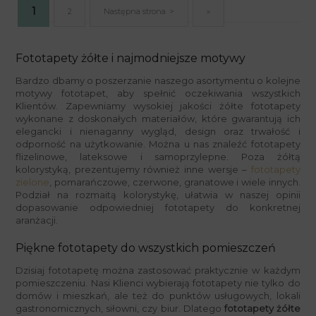
1
2
Następna strona
»
Fototapety żółte i najmodniejsze motywy
Bardzo dbamy o poszerzanie naszego asortymentu o kolejne
motywy fototapet, aby spełnić oczekiwania wszystkich
Klientów. Zapewniamy wysokiej jakości żółte fototapety
wykonane z doskonałych materiałów, które gwarantują ich
elegancki i nienaganny wygląd, design oraz trwałość i
odporność na użytkowanie. Można u nas znaleźć fototapety
flizelinowe, lateksowe i samoprzylepne. Poza żółtą
kolorystyką, prezentujemy również inne wersje –
fototapety
zielone
, pomarańczowe, czerwone, granatowe i wiele innych.
Podział na rozmaitą kolorystykę, ułatwia w naszej opinii
dopasowanie odpowiedniej fototapety do konkretnej
aranżacji.
Piękne fototapety do wszystkich pomieszczeń
Dzisiaj fototapetę można zastosować praktycznie w każdym
pomieszczeniu. Nasi Klienci wybierają fototapety nie tylko do
domów i mieszkań, ale też do punktów usługowych, lokali
gastronomicznych, siłowni, czy biur. Dlatego
fototapety żółte