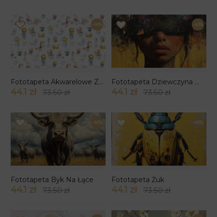
-40%
-40%
Fototapeta Akwarelowe Zwierzątka w Bajkowym Ogrodzie
Fototapeta Dziewczyna W Kolorowych Okularach
44.1 zł
44.1 zł
73.50 zł
73.50 zł
-40%
-40%
Fototapeta Byk Na Łące
Fototapeta Żuk
44.1 zł
44.1 zł
73.50 zł
73.50 zł