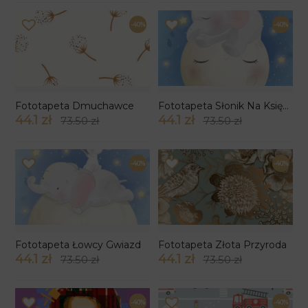
-40%
-40%
Fototapeta Dmuchawce
Fototapeta Słonik Na Księżycu
44.1 zł
44.1 zł
73.50 zł
73.50 zł
-40%
-40%
Fototapeta Łowcy Gwiazd
Fototapeta Złota Przyroda
44.1 zł
44.1 zł
73.50 zł
73.50 zł
-40%
-40%