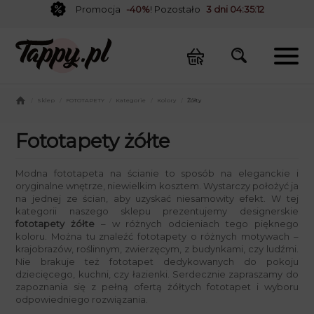
Promocja
-40%
! Pozostało
3 dni 04:35:12
/
Sklep
/
FOTOTAPETY
/
Kategorie
/
Kolory
/
Żółty
Fototapety żółte
Modna fototapeta na ścianie to sposób na eleganckie i
oryginalne wnętrze, niewielkim kosztem. Wystarczy położyć ja
na jednej ze ścian, aby uzyskać niesamowity efekt. W tej
kategorii naszego sklepu prezentujemy designerskie
fototapety żółte
– w różnych odcieniach tego pięknego
koloru. Można tu znaleźć fototapety o różnych motywach –
krajobrazów, roślinnym, zwierzęcym, z budynkami, czy ludźmi.
Nie brakuje też fototapet dedykowanych do pokoju
dziecięcego, kuchni, czy łazienki. Serdecznie zapraszamy do
zapoznania się z pełną ofertą żółtych fototapet i wyboru
odpowiedniego rozwiązania.