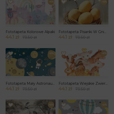
-40%
-40%
Fototapeta Kolorowe Alpaki
Fototapeta Pisanki W Gniazdku
44.1 zł
44.1 zł
73.50 zł
73.50 zł
-40%
-40%
Fototapeta Mały Astronauta
Fototapeta Wiejskie Zwierzątka
44.1 zł
44.1 zł
73.50 zł
73.50 zł
-40%
-40%