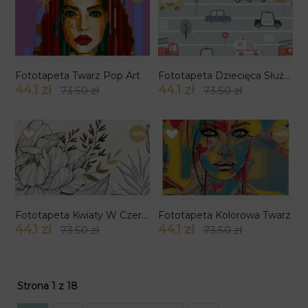
Fototapeta Twarz Pop Art
Fototapeta Dziecięca Służby Ratunkowe
44.1 zł
44.1 zł
73.50 zł
73.50 zł
-40%
-40%
Fototapeta Kwiaty W Czerni I Złocie
Fototapeta Kolorowa Twarz
44.1 zł
44.1 zł
73.50 zł
73.50 zł
Strona 1 z 18