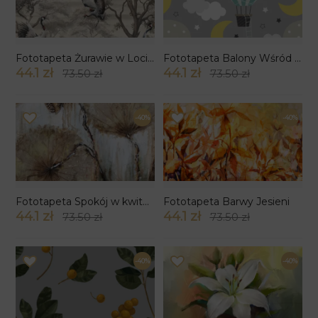
Fototapeta Żurawie w Locie wzór 2
Fototapeta Balony Wśród Chmur
44.1 zł
44.1 zł
73.50 zł
73.50 zł
-40%
-40%
Fototapeta Spokój w kwitnieniu
Fototapeta Barwy Jesieni
44.1 zł
44.1 zł
73.50 zł
73.50 zł
-40%
-40%