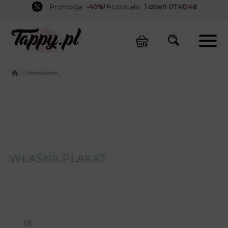
Promocja
-40%
! Pozostało
1 dzień 07:40:48
/
Własny plakat
WŁASNA PLAKAT
01