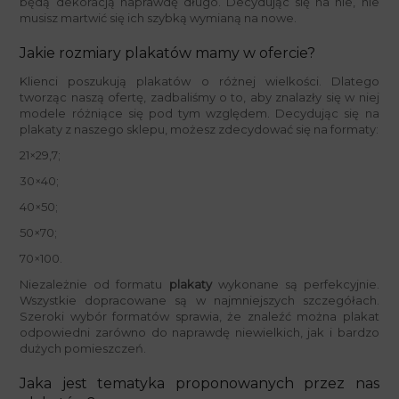
będą dekoracją naprawdę długo. Decydując się na nie, nie
musisz martwić się ich szybką wymianą na nowe.
Jakie rozmiary plakatów mamy w ofercie?
Klienci poszukują plakatów o różnej wielkości. Dlatego
tworząc naszą ofertę, zadbaliśmy o to, aby znalazły się w niej
modele różniące się pod tym względem. Decydując się na
plakaty z naszego sklepu, możesz zdecydować się na formaty:
21×29,7;
30×40;
40×50;
50×70;
70×100.
Niezależnie od formatu
plakaty
wykonane są perfekcyjnie.
Wszystkie dopracowane są w najmniejszych szczegółach.
Szeroki wybór formatów sprawia, że znaleźć można plakat
odpowiedni zarówno do naprawdę niewielkich, jak i bardzo
dużych pomieszczeń.
Jaka jest tematyka proponowanych przez nas