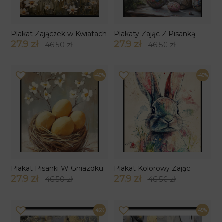
Plakat Zajączek w Kwiatach
Plakaty Zając Z Pisanką
27.9 zł
27.9 zł
46.50 zł
46.50 zł
-40%
-40%
Plakat Pisanki W Gniazdku
Plakat Kolorowy Zając
27.9 zł
27.9 zł
46.50 zł
46.50 zł
45%
45%