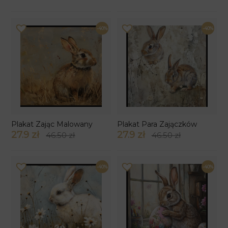
-40%
-40%
Plakat Zając Malowany
Plakat Para Zajączków
27.9 zł
27.9 zł
46.50 zł
46.50 zł
-40%
-40%