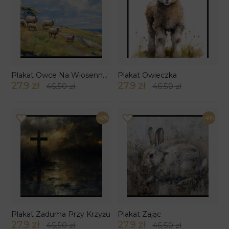
Plakat Owce Na Wiosennej Łące
Plakat Owieczka
27.9 zł
27.9 zł
46.50 zł
46.50 zł
-40%
-40%
Plakat Zaduma Przy Krzyżu
Plakat Zając
27.9 zł
27.9 zł
46.50 zł
46.50 zł