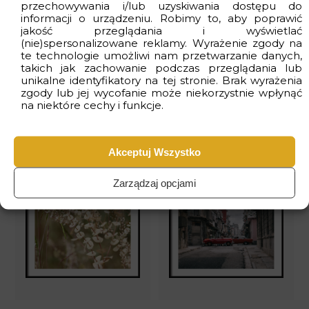
przechowywania i/lub uzyskiwania dostępu do
informacji o urządzeniu. Robimy to, aby poprawić
jakość przeglądania i wyświetlać
(nie)spersonalizowane reklamy. Wyrażenie zgody na
te technologie umożliwi nam przetwarzanie danych,
takich jak zachowanie podczas przeglądania lub
unikalne identyfikatory na tej stronie. Brak wyrażenia
zgody lub jej wycofanie może niekorzystnie wpłynąć
na niektóre cechy i funkcje.
Plakat Biały Wazon
Plakat Piękno Wenecji
27.9 zł
27.9 zł
46.50 zł
46.50 zł
Akceptuj Wszystko
Zarządzaj opcjami
-40%
-40%