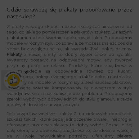
Gdzie sprawdzą się plakaty proponowane przez
nasz sklep?
Z oferty naszego sklepu możesz skorzystać niezależnie od
tego, do jakiego pomieszczenia plakatów szukasz. Z naszymi
plakatami możesz świetnie udekorować salon. Proponujemy
modele w różnym stylu, co sprawia, że możesz znaleźć coś dla
siebie bez względu na to, jak wygląda Twój pokój dzienny.
Plakaty
z naszej oferty to dobry wybór także do sypialni.
Wystarczy postawić na odpowiedni motyw, aby stworzyć
przytulny pokój do relaksu. Produkty, które znajdziesz w
naszym sklepie są odpowiednie również do kuchni,
×
przedpokoju, pokoju dziecięcego, a także pokoju nastolatka.
Stawiamy na modele w różnym stylu. Jeśli szukasz plakatów,
które będą świetnie komponowały się z wnętrzem w stylu
skandynawskim, u nas kupisz je bez problemu. Proponujemy
szeroki wybór tych odpowiednich do stylu glamour, a także
idealnych do wnętrz nowoczesnych.
Jeśli urządzasz wnętrze i zależy Ci na ciekawych dodatkach,
szukasz takich, które będą jednocześnie trwałe i niedrogie,
oferowane przez nas plakaty to dobry wybór. Poznaj bliżej
całą ofertę, a z pewnością znajdziesz to, co idealnie wpisuje
się w Twoje indywidualne potrzeby. Oferujemy
plakaty