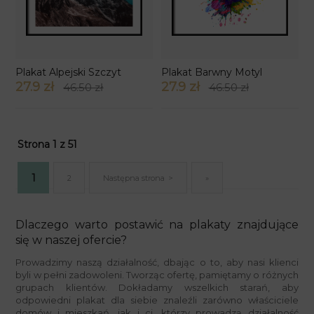
Plakat Alpejski Szczyt
Plakat Barwny Motyl
27.9 zł
27.9 zł
46.50 zł
46.50 zł
Strona 1 z 51
1
2
Następna strona
»
Dlaczego warto postawić na plakaty znajdujące
się w naszej ofercie?
Prowadzimy naszą działalność, dbając o to, aby nasi klienci
byli w pełni zadowoleni. Tworząc ofertę, pamiętamy o różnych
grupach klientów. Dokładamy wszelkich starań, aby
odpowiedni plakat dla siebie znaleźli zarówno właściciele
domów i mieszkań, jak i ci, którzy prowadzą działalność