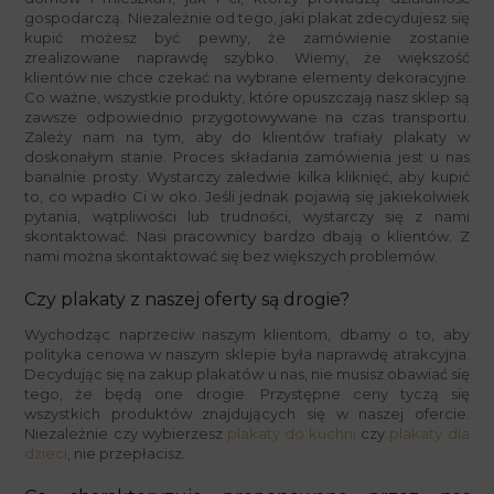
gospodarczą. Niezależnie od tego, jaki plakat zdecydujesz się
kupić możesz być pewny, że zamówienie zostanie
zrealizowane naprawdę szybko. Wiemy, że większość
klientów nie chce czekać na wybrane elementy dekoracyjne.
Co ważne, wszystkie produkty, które opuszczają nasz sklep są
zawsze odpowiednio przygotowywane na czas transportu.
Zależy nam na tym, aby do klientów trafiały plakaty w
doskonałym stanie. Proces składania zamówienia jest u nas
banalnie prosty. Wystarczy zaledwie kilka kliknięć, aby kupić
to, co wpadło Ci w oko. Jeśli jednak pojawią się jakiekolwiek
pytania, wątpliwości lub trudności, wystarczy się z nami
skontaktować. Nasi pracownicy bardzo dbają o klientów. Z
nami można skontaktować się bez większych problemów.
Czy plakaty z naszej oferty są drogie?
Wychodząc naprzeciw naszym klientom, dbamy o to, aby
polityka cenowa w naszym sklepie była naprawdę atrakcyjna.
Decydując się na zakup plakatów u nas, nie musisz obawiać się
tego, że będą one drogie. Przystępne ceny tyczą się
wszystkich produktów znajdujących się w naszej ofercie.
Niezależnie czy wybierzesz
plakaty do kuchni
czy
plakaty dla
dzieci
, nie przepłacisz.