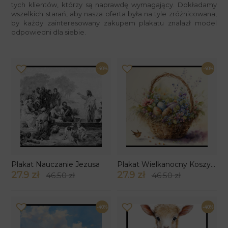
tych klientów, którzy są naprawdę wymagający. Dokładamy
wszelkich starań, aby nasza oferta była na tyle zróżnicowana,
by każdy zainteresowany zakupem plakatu znalazł model
odpowiedni dla siebie.
-40%
-40%
Plakat Nauczanie Jezusa
Plakat Wielkanocny Koszyczek
27.9 zł
27.9 zł
46.50 zł
46.50 zł
-40%
-40%