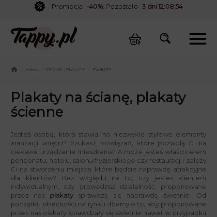
Promocja
-40%
! Pozostało
3 dni 12:08:53
/
Sklep
/
OBRAZY i PLAKATY
/
PLAKATY
Plakaty na ścianę, plakaty
ścienne
Jesteś osobą, która stawia na niezwykle stylowe elementy
aranżacji wnętrz? Szukasz rozwiązań, które pozwolą Ci na
ciekawe urządzenie mieszkania? A może jesteś właścicielem
pensjonatu, hotelu, salonu fryzjerskiego czy restauracji i zależy
Ci na stworzeniu miejsca, które będzie naprawdę atrakcyjne
dla klientów? Bez względu na to, czy jesteś klientem
indywidualnym, czy prowadzisz działalność, proponowane
przez nas
plakaty
sprawdzą się naprawdę świetnie. Od
początku obecności na rynku dbamy o to, aby proponowane
przez nas plakaty sprawdzały się świetnie nawet w przypadku