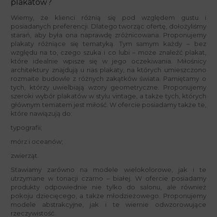
plakatów?
Wiemy, że klienci różnią się pod względem gustu i
posiadanych preferencji. Dlatego tworząc ofertę, dołożyliśmy
starań, aby była ona naprawdę zróżnicowana. Proponujemy
plakaty różniące się tematyką. Tym samym każdy – bez
względu na to, czego szuka i co lubi – może znaleźć plakat,
które idealnie wpisze się w jego oczekiwania. Miłośnicy
architektury znajdują u nas plakaty, na których umieszczono
rozmaite budowle z różnych zakątków świata. Pamiętamy o
tych, którzy uwielbiają wzory geometryczne. Proponujemy
szeroki wybór plakatów w stylu vintage, a także tych, których
głównym tematem jest miłość. W ofercie posiadamy także te,
które nawiązują do:
typografii;
mórz i oceanów;
zwierząt.
Stawiamy zarówno na modele wielokolorowe, jak i te
utrzymane w tonacji czarno – białej. W ofercie posiadamy
produkty odpowiednie nie tylko do salonu, ale również
pokoju dziecięcego, a także młodzieżowego. Proponujemy
modele abstrakcyjne, jak i te wiernie odwzorowujące
rzeczywistość.