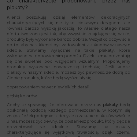
Co charakteryzuje proponowane przez nas
plakaty?
Klienci poszukują dzisiaj elementów dekoracyjnych
charakteryzujących się nie tylko ciekawym designem, ale
również bardzo wysoką jakością. To właśnie dlatego nasza
oferta tworzona jest tak, aby wszystkie znajdujące się w niej
produkty były wykonane bardzo dobrze. Wszystko oczywiście
po to, aby nasi klienci byli zadowoleni z zakupów w naszym
sklepie. Stawiamy wyłącznie na takie plakaty, które
wykonano na odpowiednim podłożu. Dzięki temu prezentują
się one świetnie pod względem wizualnym. Proponujemy
produkty wykonane nowoczesną techniką. Jeśli kupisz
plakaty w naszym sklepie, możesz być pewność, że dotrą do
Ciebie produkty, które będą wyróżniały się:
dopracowaniem nawet niewielkich detali;
głębią kolorów.
Cechy te sprawiają, że oferowane przez nas
plakaty
będą
doskonałą ozdobą każdego pomieszczenia, w którym się
znajdą. Jeżeli podejmiesz decyzję o zakupie plakatów właśnie
u nas, możesz być pewny, że dostaniesz produkt, który będzie
prezentował się idealnie. Stawiamy na plakaty
charakteryzujące się wyjątkową trwałością, dzięki czemu