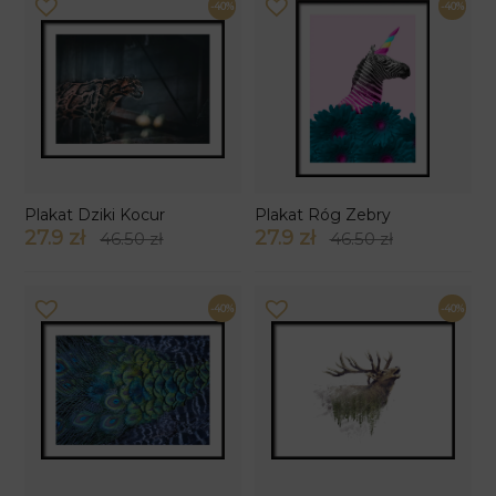
-40%
-40%
Plakat Dziki Kocur
Plakat Róg Zebry
27.9 zł
27.9 zł
46.50 zł
46.50 zł
-40%
-40%