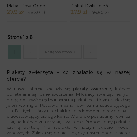
Plakat Pawi Ogon
Plakat Dziki Jeleń
27.9 zł
27.9 zł
46.50 zł
46.50 zł
Strona 1 z 8
1
2
Następna strona
»
Plakaty zwierzęta – co znalazło się w naszej
ofercie?
W naszej ofercie znalazły się
plakaty zwierzęce
, których
bohaterami są różne stworzenia. Miłośnicy zwierząt leśnych
mogą postawić między innymi na plakat, na którym znalazł się
jeleń we mgle. Postawić można również na spacerującego
lisa. Dla tych, którzy ukochali konie odpowiedni będzie plakat
przedstawiający białego konia. W ofercie posiadamy również
taki, na którym znalazły się trzy konie. Proponujemy plakat z
czarną panterą. Nie zabrakło w naszym sklepie modeli
zabawnych. Zalicza się do nich między innymi model z pies z