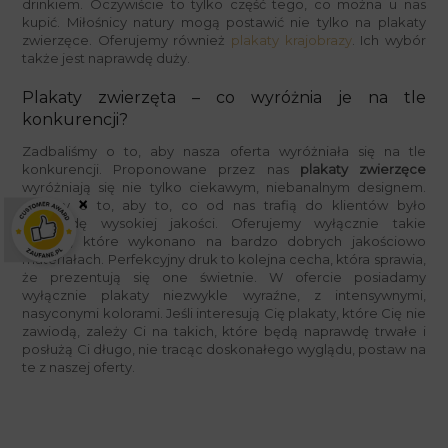
drinkiem. Oczywiście to tylko część tego, co można u nas
kupić. Miłośnicy natury mogą postawić nie tylko na plakaty
zwierzęce. Oferujemy również
plakaty krajobrazy
. Ich wybór
także jest naprawdę duży.
Plakaty zwierzęta – co wyróżnia je na tle
konkurencji?
Zadbaliśmy o to, aby nasza oferta wyróżniała się na tle
konkurencji. Proponowane przez nas
plakaty zwierzęce
wyróżniają się nie tylko ciekawym, niebanalnym designem.
×
Dbamy o to, aby to, co od nas trafią do klientów było
naprawdę wysokiej jakości. Oferujemy wyłącznie takie
plakaty, które wykonano na bardzo dobrych jakościowo
materiałach. Perfekcyjny druk to kolejna cecha, która sprawia,
że prezentują się one świetnie. W ofercie posiadamy
wyłącznie plakaty niezwykle wyraźne, z intensywnymi,
nasyconymi kolorami. Jeśli interesują Cię plakaty, które Cię nie
zawiodą, zależy Ci na takich, które będą naprawdę trwałe i
posłużą Ci długo, nie tracąc doskonałego wyglądu, postaw na
te z naszej oferty.