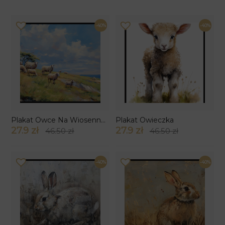
-40%
-40%
Plakat Owce Na Wiosennej Łące
Plakat Owieczka
27.9 zł
27.9 zł
46.50 zł
46.50 zł
-40%
-40%