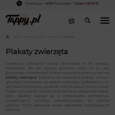
Promocja
-40%
! Pozostało
1 dzień 08:50:14
/
Sklep
/
OBRAZY i PLAKATY
/
PLAKATY
/
zwierzęta
Plakaty zwierzęta
Uwielbiasz zwierzęta? Chcesz wprowadzić je do swojego
mieszkania, ale nie możesz pozwolić sobie na to, aby
przygarnąć czworonoga? Postaw na proponowane przez nas
plakaty zwierzęce
. Stawiamy na niebanalne plakaty, których
głównymi bohaterami są właśnie zwierzęta. Zadbaliśmy o to,
aby nasza oferta była naprawdę rozbudowana i zróżnicowana.
Dzięki temu każdy miłośnik zwierząt może znaleźć taki plakat,
który idealnie wpisuje się w indywidualne preferencje.
Gwarantujemy produkty charakteryzujące się wysoką
jakością, które zadowolą nawet najbardziej wymagających
klientów.