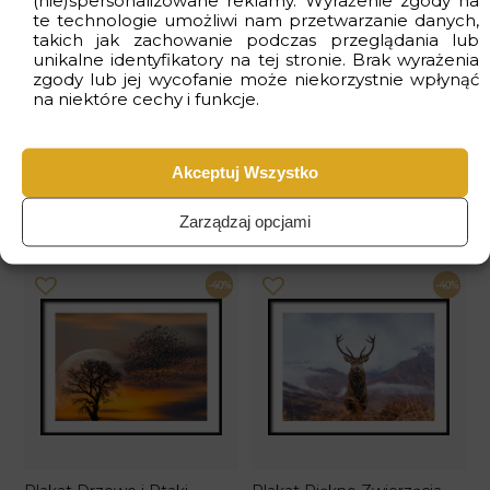
te technologie umożliwi nam przetwarzanie danych,
takich jak zachowanie podczas przeglądania lub
unikalne identyfikatory na tej stronie. Brak wyrażenia
zgody lub jej wycofanie może niekorzystnie wpłynąć
na niektóre cechy i funkcje.
Akceptuj Wszystko
Plakat Dumny Paw
Plakat Trzy Flamingi
27.9 zł
27.9 zł
46.50 zł
46.50 zł
Zarządzaj opcjami
-40%
-40%