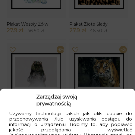
Plakat Wesoły Żółw
Plakat Złote Ślady
27.9 zł
27.9 zł
46.50 zł
46.50 zł
-40%
-40%
Zarządzaj swoją
prywatnością
Plakat Groźny Niedźwiedź
Plakat Piękno Tygrysa
27.9 zł
27.9 zł
46.50 zł
46.50 zł
Używamy technologii takich jak pliki cookie do
przechowywania i/lub uzyskiwania dostępu do
informacji o urządzeniu. Robimy to, aby poprawić
jakość przeglądania i wyświetlać
-40%
-40%
(nie)spersonalizowane reklamy. Wyrażenie zgody na