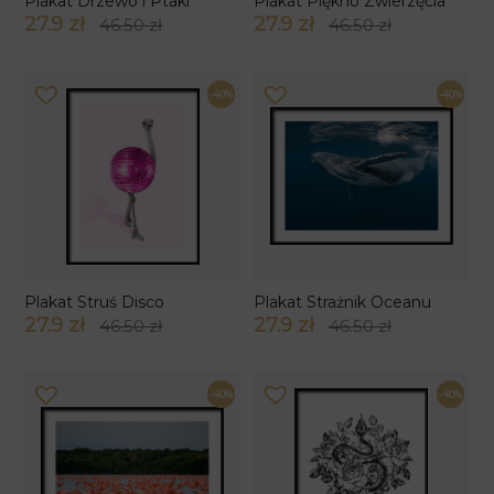
Plakat Drzewo i Ptaki
Plakat Piękno Zwierzęcia
27.9 zł
27.9 zł
46.50 zł
46.50 zł
-40%
-40%
Plakat Struś Disco
Plakat Strażnik Oceanu
27.9 zł
27.9 zł
46.50 zł
46.50 zł
-40%
-40%