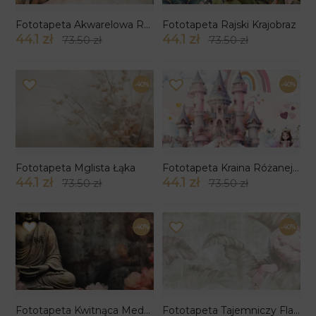
Fototapeta Akwarelowa Roślinna Subtelność
Fototapeta Rajski Krajobraz
44.1 zł
44.1 zł
73.50 zł
73.50 zł
-40%
-40%
Fototapeta Mglista Łąka
Fototapeta Kraina Różanej Tęczy
44.1 zł
44.1 zł
73.50 zł
73.50 zł
-40%
-40%
Fototapeta Kwitnąca Medytacja
Fototapeta Tajemniczy Flaming