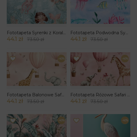
Fototapeta Syrenki z Koralowej Laguny
Fototapeta Podwodna Symfonia
44.1 zł
44.1 zł
73.50 zł
73.50 zł
-40%
-40%
Fototapeta Balonowe Safari wśród Kwiatów
Fototapeta Różowe Safari Balonowe
44.1 zł
44.1 zł
73.50 zł
73.50 zł
-40%
-40%