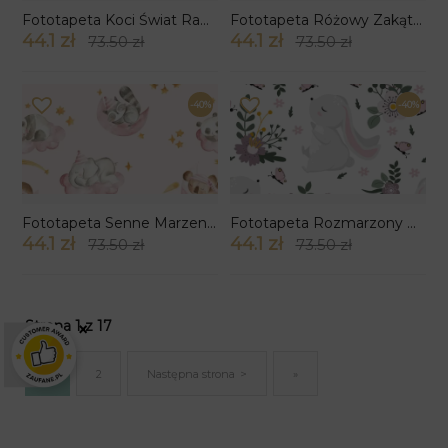
Fototapeta Koci Świat Radości
Fototapeta Różowy Zakątek Przyjaźni
44.1 zł
44.1 zł
73.50 zł
73.50 zł
-40%
-40%
Fototapeta Senne Marzenia Zwierzątek
Fototapeta Rozmarzony Zajączek
44.1 zł
44.1 zł
73.50 zł
73.50 zł
Strona 1 z 17
×
1
2
Następna strona
»