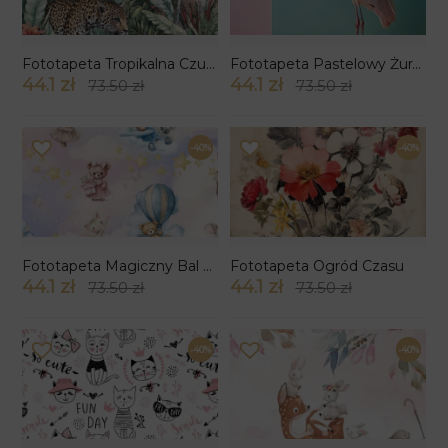
Fototapeta Tropikalna Czujność
Fototapeta Pastelowy Żuraw Elegancji
44.1 zł
44.1 zł
73.50 zł
73.50 zł
-40%
-40%
Fototapeta Magiczny Bal Maluszków
Fototapeta Ogród Czasu
44.1 zł
44.1 zł
73.50 zł
73.50 zł
-40%
-40%