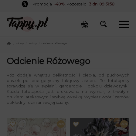
Promocja
-40%
! Pozostało
3 dni 09:51:57
/
Sklep
/
Kolory
/
Odcienie Różowego
Odcienie Różowego
Róż dodaje wnętrzu delikatności i ciepła, od pudrowych
pasteli po energetyczny fuksjowy akcent. Te fototapety
sprawdzą się w sypialni, garderobie i pokoju dziewczynki.
Każda fototapeta jest drukowana na wymiar, z trwałym
drukiem lateksowym i szybką wysyłką. Wybierz wzór i zamów
dokładny rozmiar swojej ściany.
-40%
-40%