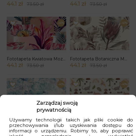
44.1 zł
44.1 zł
73.50 zł
73.50 zł
-40%
-40%
Fototapeta Kwiatowa Mozaika
Fototapeta Botaniczna Melodia
44.1 zł
44.1 zł
73.50 zł
73.50 zł
-40%
-40%
Zarządzaj swoją
prywatnością
Używamy technologii takich jak pliki cookie do
Fototapeta Szept Lotosu
Fototapeta Jurajski Teren
przechowywania i/lub uzyskiwania dostępu do
44.1 zł
44.1 zł
73.50 zł
73.50 zł
informacji o urządzeniu. Robimy to, aby poprawić