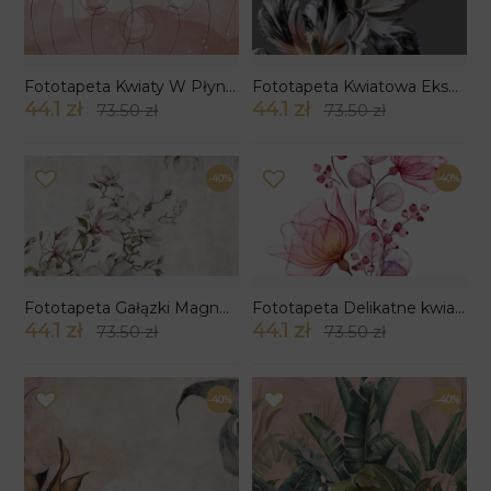
Fototapeta Kwiaty W Płynnych Liniach
Fototapeta Kwiatowa Eksplozja
44.1 zł
44.1 zł
73.50 zł
73.50 zł
-40%
-40%
Fototapeta Gałązki Magnolii
Fototapeta Delikatne kwiaty – akwarelowa fototapeta botaniczna
44.1 zł
44.1 zł
73.50 zł
73.50 zł
-40%
-40%