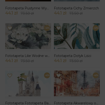
Fototapeta Pustynne Wydmy
Fototapeta Cichy Zmierzch
44.1 zł
44.1 zł
73.50 zł
73.50 zł
-40%
-40%
Fototapeta Lilie Wodne wzór 5
Fototapeta Dotyk Liści
44.1 zł
44.1 zł
73.50 zł
73.50 zł
-40%
-40%
Fototapeta Fototapeta Bajkowy Zamek ze Smokiem
Fototapeta Akwarelowy obraz Paryż z Wieżą Eiffla