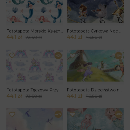
Fototapeta Morskie Księżniczki
Fototapeta Cyrkowa Noc nad Chmurami
44.1 zł
44.1 zł
73.50 zł
73.50 zł
-40%
-40%
Fototapeta Tęczowy Przystanek
Fototapeta Dzieciństwo na Wietrze
44.1 zł
44.1 zł
73.50 zł
73.50 zł
-40%
-40%