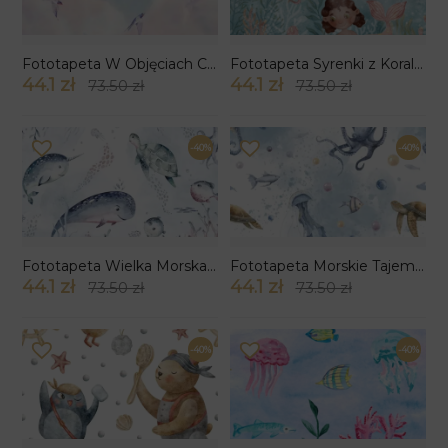
Fototapeta W Objęciach Chmur
Fototapeta Syrenki z Koralowej Laguny
44.1 zł
44.1 zł
73.50 zł
73.50 zł
-40%
-40%
Fototapeta Wielka Morska Rodzina
Fototapeta Morskie Tajemnice
44.1 zł
44.1 zł
73.50 zł
73.50 zł
-40%
-40%