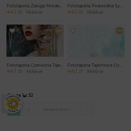
Fototapeta Załoga Morskich Psotników
Fototapeta Podwodna Symfonia
44.1 zł
44.1 zł
73.50 zł
73.50 zł
-40%
-40%
Fototapeta Czerwona Tajemnica
Fototapeta Tajemnice Oceanu
44.1 zł
44.1 zł
73.50 zł
73.50 zł
Strona 1 z 32
×
1
2
Następna strona
»