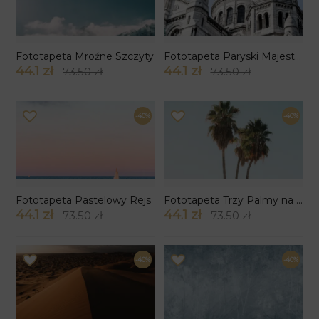
Fototapeta Mroźne Szczyty
Fototapeta Paryski Majestat
44.1 zł
44.1 zł
73.50 zł
73.50 zł
-40%
-40%
Fototapeta Pastelowy Rejs
Fototapeta Trzy Palmy na Jasnym Niebie
44.1 zł
44.1 zł
73.50 zł
73.50 zł
-40%
-40%