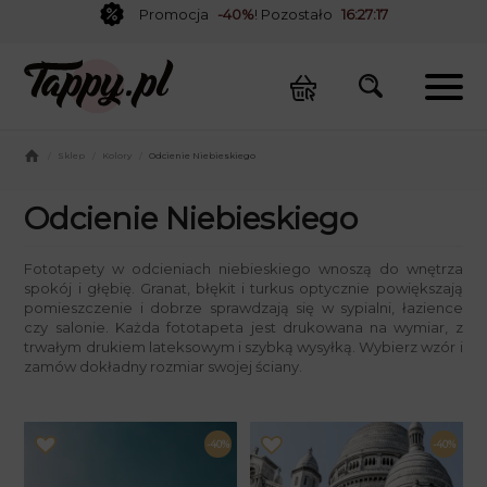
Promocja
-40%
! Pozostało
16:27:16
/
Sklep
/
Kolory
/
Odcienie Niebieskiego
Odcienie Niebieskiego
Fototapety w odcieniach niebieskiego wnoszą do wnętrza
spokój i głębię. Granat, błękit i turkus optycznie powiększają
pomieszczenie i dobrze sprawdzają się w sypialni, łazience
czy salonie. Każda fototapeta jest drukowana na wymiar, z
trwałym drukiem lateksowym i szybką wysyłką. Wybierz wzór i
zamów dokładny rozmiar swojej ściany.
-40%
-40%