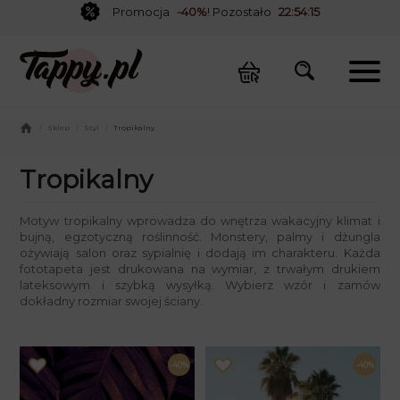
Promocja
-40%
! Pozostało
22:54:15
/
Sklep
/
Styl
/
Tropikalny
Tropikalny
Motyw tropikalny wprowadza do wnętrza wakacyjny klimat i
bujną, egzotyczną roślinność. Monstery, palmy i dżungla
ożywiają salon oraz sypialnię i dodają im charakteru. Każda
fototapeta jest drukowana na wymiar, z trwałym drukiem
lateksowym i szybką wysyłką. Wybierz wzór i zamów
dokładny rozmiar swojej ściany.
-40%
-40%