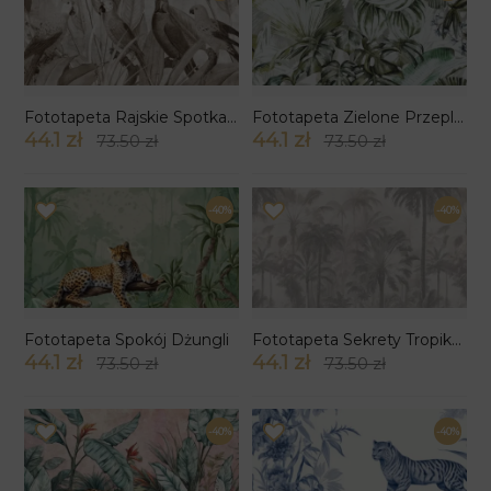
Fototapeta Rajskie Spotkanie
Fototapeta Zielone Przeplatanie
44.1 zł
44.1 zł
73.50 zł
73.50 zł
-40%
-40%
Fototapeta Spokój Dżungli
Fototapeta Sekrety Tropików
44.1 zł
44.1 zł
73.50 zł
73.50 zł
-40%
-40%