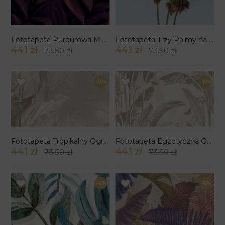
Fototapeta Purpurowa Monstera
Fototapeta Trzy Palmy na Jasnym Niebie
44.1 zł
44.1 zł
73.50 zł
73.50 zł
-40%
-40%
Fototapeta Tropikalny Ogród wzór 3
Fototapeta Egzotyczna Oaza
44.1 zł
44.1 zł
73.50 zł
73.50 zł
-40%
-40%