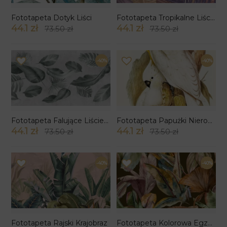
Fototapeta Dotyk Liści
Fototapeta Tropikalne Liście wzór 23
44.1 zł
44.1 zł
73.50 zł
73.50 zł
-40%
-40%
Fototapeta Falujące Liście wzór 3
Fototapeta Papużki Nierozłączki
44.1 zł
44.1 zł
73.50 zł
73.50 zł
-40%
-40%
Fototapeta Rajski Krajobraz
Fototapeta Kolorowa Egzotyka Liści