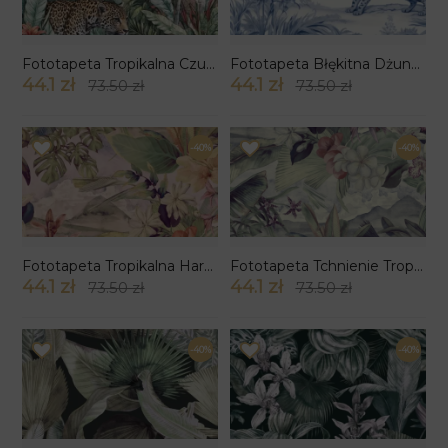
Fototapeta Tropikalna Czujność
Fototapeta Błękitna Dżungla
44.1 zł
44.1 zł
73.50 zł
73.50 zł
-40%
-40%
Fototapeta Tropikalna Harmonia
Fototapeta Tchnienie Tropiku
44.1 zł
44.1 zł
73.50 zł
73.50 zł
-40%
-40%