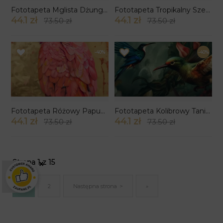
Fototapeta Mglista Dżungla
Fototapeta Tropikalny Szept
44.1 zł
44.1 zł
73.50 zł
73.50 zł
-40%
-40%
Fototapeta Różowy Papugowy Blask
Fototapeta Kolibrowy Taniec w Dżungli
44.1 zł
44.1 zł
73.50 zł
73.50 zł
Strona 1 z 15
×
1
2
Następna strona
»