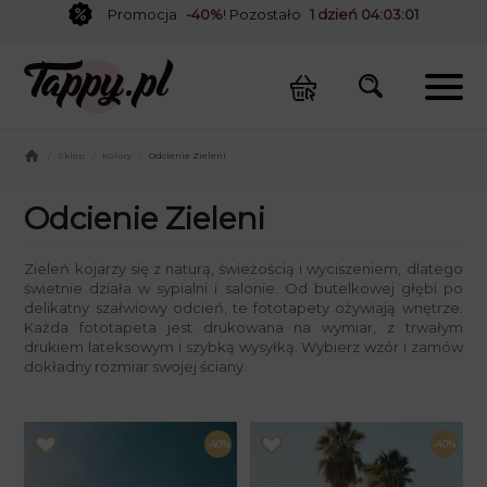
Promocja
-40%
! Pozostało
1 dzień 04:03:01
/
Sklep
/
Kolory
/
Odcienie Zieleni
Odcienie Zieleni
Zieleń kojarzy się z naturą, świeżością i wyciszeniem, dlatego
świetnie działa w sypialni i salonie. Od butelkowej głębi po
delikatny szałwiowy odcień, te fototapety ożywiają wnętrze.
Każda fototapeta jest drukowana na wymiar, z trwałym
drukiem lateksowym i szybką wysyłką. Wybierz wzór i zamów
dokładny rozmiar swojej ściany.
-40%
-40%