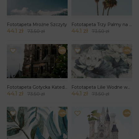
Fototapeta Mroźne Szczyty
Fototapeta Trzy Palmy na Jasnym Niebie
44.1 zł
44.1 zł
73.50 zł
73.50 zł
-40%
-40%
Fototapeta Gotycka Katedra
Fototapeta Lilie Wodne wzór 5
44.1 zł
44.1 zł
73.50 zł
73.50 zł
-40%
-40%