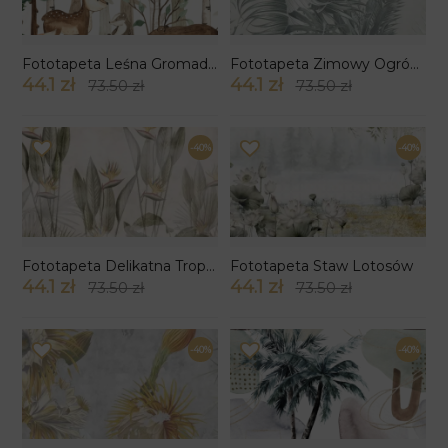
Fototapeta Leśna Gromadka wzór 3
Fototapeta Zimowy Ogród Tropikalny
44.1 zł
44.1 zł
73.50 zł
73.50 zł
-40%
-40%
Fototapeta Delikatna Tropikalna Mgła
Fototapeta Staw Lotosów
44.1 zł
44.1 zł
73.50 zł
73.50 zł
-40%
-40%