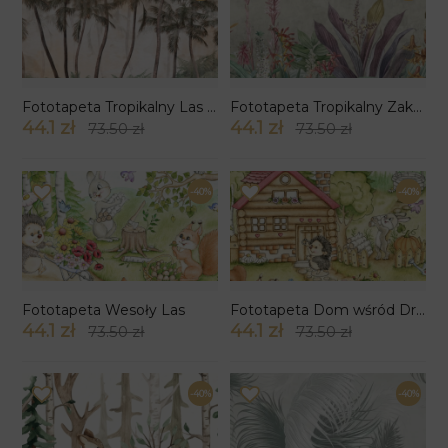
Fototapeta Tropikalny Las wzór 9
Fototapeta Tropikalny Zakątek
44.1 zł
44.1 zł
73.50 zł
73.50 zł
-40%
-40%
Fototapeta Wesoły Las
Fototapeta Dom wśród Drzew
44.1 zł
44.1 zł
73.50 zł
73.50 zł
-40%
-40%