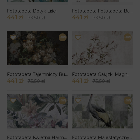
Fototapeta Dotyk Liści
Fototapeta Fototapeta Bajkowy Zamek ze Smokiem
44.1 zł
44.1 zł
73.50 zł
73.50 zł
-40%
-40%
Fototapeta Tajemniczy Bukiet
Fototapeta Gałązki Magnolii
44.1 zł
44.1 zł
73.50 zł
73.50 zł
-40%
-40%
Fototapeta Kwietna Harmonia
Fototapeta Majestatyczny Ptak