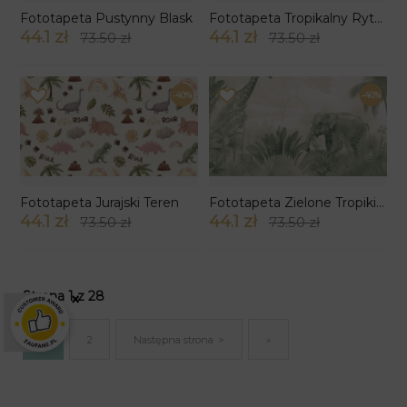
Fototapeta Pustynny Blask
Fototapeta Tropikalny Rytm
44.1 zł
44.1 zł
73.50 zł
73.50 zł
-40%
-40%
Fototapeta Jurajski Teren
Fototapeta Zielone Tropiki wzór 3
44.1 zł
44.1 zł
73.50 zł
73.50 zł
Strona 1 z 28
×
1
2
Następna strona
»