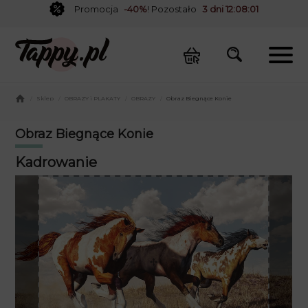
Promocja
-40%
! Pozostało
3 dni 12:08:00
/
Sklep
/
OBRAZY i PLAKATY
/
OBRAZY
/
Obraz Biegnące Konie
Obraz Biegnące Konie
Kadrowanie