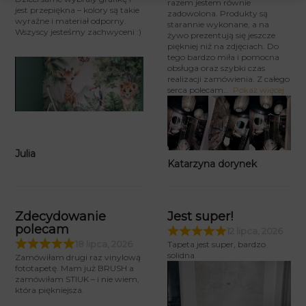
razem jestem równie
jest przepiękna – kolory są takie
zadowolona. Produkty są
wyraźne i materiał odporny.
starannie wykonane, a na
Wszyscy jesteśmy zachwyceni :)
żywo prezentują się jeszcze
piękniej niż na zdjęciach. Do
tego bardzo miła i pomocna
obsługa oraz szybki czas
realizacji zamówienia. Z całego
serca polecam
Pokaż więcej
Julia
Katarzyna dorynek
Zdecydowanie
Jest super!
polecam
12 lipca, 2026
18 lipca, 2026
Tapeta jest super, bardzo
solidna
Zamówiłam drugi raz vinylową
fototapetę. Mam już BRUSH a
zamówiłam STIUK – i nie wiem,
która piękniejsza.