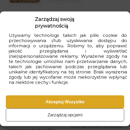
Zarządzaj swoją
Numer produktu: 9264408061
prywatnością
Kupujesz bezpiecznie
: produkt polski i
ekologiczny
Używamy technologii takich jak pliki cookie do
przechowywania i/lub uzyskiwania dostępu do
Dostawa
gratis
przy zakupach za min. 399zł
informacji o urządzeniu. Robimy to, aby poprawić
jakość przeglądania i wyświetlać
Czas realizacji
od 2 do 4 dni
roboczych
(nie)spersonalizowane reklamy. Wyrażenie zgody na
te technologie umożliwi nam przetwarzanie danych,
takich jak zachowanie podczas przeglądania lub
unikalne identyfikatory na tej stronie. Brak wyrażenia
zgody lub jej wycofanie może niekorzystnie wpłynąć
Opinie Klientów
na niektóre cechy i funkcje.
Urocza fototapeta
Gorąco polecam 🩵
dla dzieci!
Akceptuj Wszystko
26 lipca, 2026
Jestem zachwycona! Mega
jakość wykonania i dbałość o
Zarządzaj opcjami
każdy, nawet najmniejszy
1 sierpnia, 2026
szczegół. To już kolejna tapeta,
którą zamawiam i za każdym
Dzieci same wybrały grafikę i