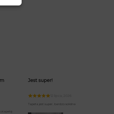
am
Jest super!
12 lipca, 2026
Tapeta jest super, bardzo solidna
totapetę.