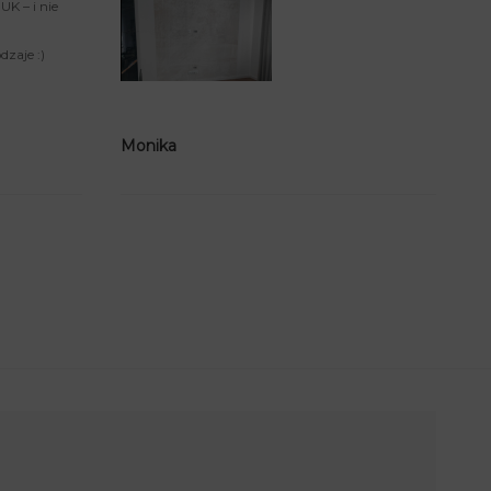
K – i nie
zaje :)
Monika