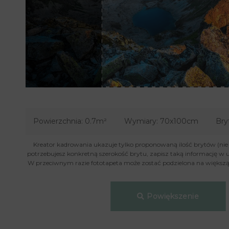
Powierzchnia:
0.7m²
Wymiary:
70x100cm
Bry
Kreator kadrowania ukazuje tylko proponowaną ilość brytów (nie je
potrzebujesz konkretną szerokość brytu, zapisz taką informację w 
W przeciwnym razie fototapeta może zostać podzielona na większą 
Powiększenie