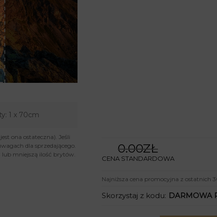
ty:
1 x 70cm
st ona ostateczna). Jeśli
0.00ZŁ
uwagach dla sprzedającego.
lub mniejszą ilość brytów.
CENA STANDARDOWA
Najniższa cena promocyjna z ostatnich 3
Skorzystaj z kodu:
DARMOWA 