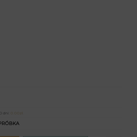
0 dni:
0.00
zł
.
PRÓBKA