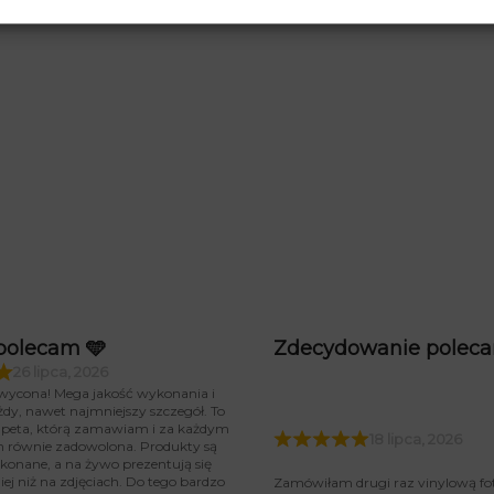
polecam 🩵
Zdecydowanie polec
26 lipca, 2026
wycona! Mega jakość wykonania i
żdy, nawet najmniejszy szczegół. To
tapeta, którą zamawiam i za każdym
18 lipca, 2026
m równie zadowolona. Produkty są
konane, a na żywo prezentują się
iej niż na zdjęciach. Do tego bardzo
Zamówiłam drugi raz vinylową fo