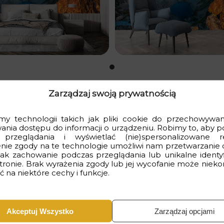
Zarządzaj swoją prywatnością
y technologii takich jak pliki cookie do przechowywani
wania dostępu do informacji o urządzeniu. Robimy to, aby p
 przeglądania i wyświetlać (nie)spersonalizowane r
 naszą fototapetą Dolina Pięciu Stawów. Ta niesamowita fot
nie zgody na te technologie umożliwi nam przetwarzanie 
kiej jakości materiałów oraz odwzorowaniu kolorów i detali, pocz
 jak zachowanie podczas przeglądania lub unikalne identyf
stronie. Brak wyrażenia zgody lub jej wycofanie może nieko
 na niektóre cechy i funkcje.
czesnym i przyrodniczym jest zamontowanie tej fototapety na 
at, który zachwyci każdego gościa i sprawi, że poczujesz się o
Akceptuj Wszystko
Zarządzaj opcjami
ń swoje wnętrze w magiczną oazę spokoju i piękna już dziś!