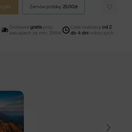
szyka
Zamów próbkę:
25.00zł
Dostawa
gratis
przy
Czas realizacji
od 2
y
zakupach za min. 399zł
do 4 dni
roboczych