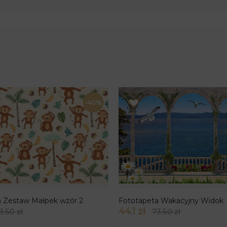
-40%
a Zestaw Małpek wzór 2
Fototapeta Wakacyjny Widok
44.1 zł
3.50 zł
73.50 zł