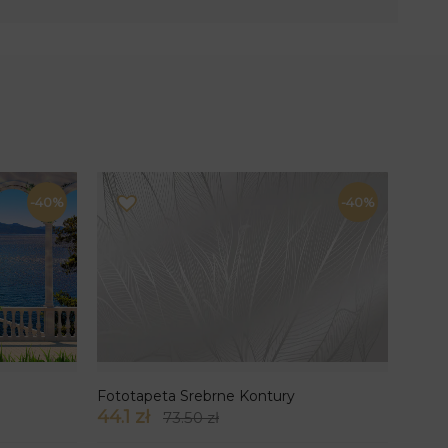
-40%
-40%
Fototapeta Srebrne Kontury
44.1 zł
73.50 zł