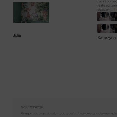
miła i pomoc
realizacji za
polecam
P
Julia
Katarzyna
SKU:
1322167126
Kategorii:
do biura
,
do salonu
,
do sypialni
,
fototapety
,
góry
,
kategorie
,
k