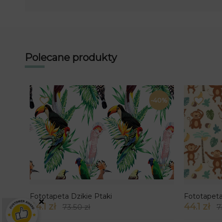
Polecane produkty
-40%
Fototapeta Dzikie Ptaki
Fototapet
×
44.1 zł
44.1 zł
73.50 zł
7