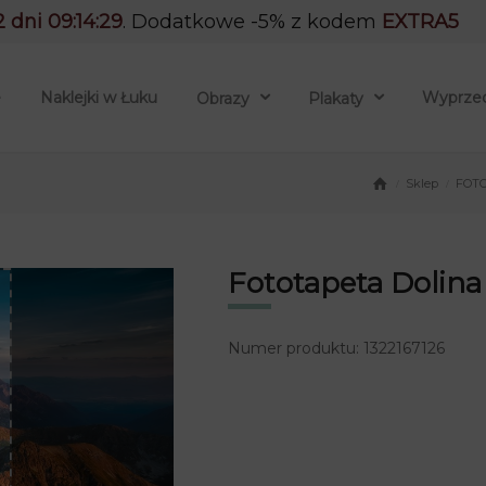
2 dni 09:14:28
. Dodatkowe -5% z kodem
EXTRA5
e
Naklejki w Łuku
Wyprze
Obrazy
Plakaty
Sklep
FOT
/
/
Fototapeta Dolina
Numer produktu: 1322167126