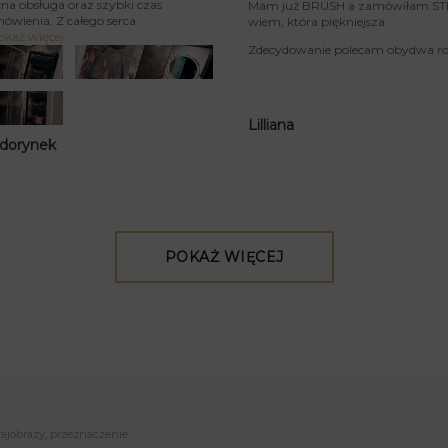
na obsługa oraz szybki czas
Mam już BRUSH a zamówiłam STIU
mówienia. Z całego serca
wiem, która piękniejsza.
okaż więcej
Zdecydowanie polecam obydwa rod
Lilliana
 dorynek
POKAŻ WIĘCEJ
rajobrazy
,
przeznaczenie