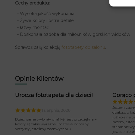
Cechy produktu:
- Wysoka jakość wykonania
- Żywe kolory i ostre detale
- łatwy montaż
- Doskonała ozdoba dla miłośników górskich widoków
Sprawdź całą kolekcję
fototapety do salonu
.
Opinie Klientów
Urocza fototapeta dla dzieci!
Gorąco 
Jestem zach
1 sierpnia, 2026
dbałość o ka
już kolejna 
Dzieci same wybrały grafikę i jest przepiękna –
razem jeste
kolory są takie wyraźne i materiał odporny.
starannie wy
Wszyscy jesteśmy zachwyceni :)
jeszcze piękn