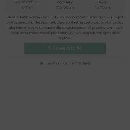
Powierzchnia:
Wymiary:
Bryty:
0.7m²
70x100cm
1 x 70cm
Kreator kadrowania ukazuje tylko proponowaną ilość brytów (nie jest
ona ostateczna). Jeśli potrzebujesz konkretną szerokość brytu, zapisz
taką informację w uwagach dla sprzedającego. W przeciwnym razie
fototapeta może zostać podzielona na większą lub mniejszą ilość
brytów.
Powiększenie
Numer Produktu: 12428061915