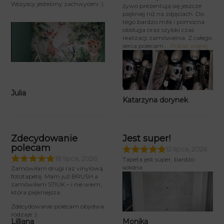
Wszyscy jesteśmy zachwyceni :)
żywo prezentują się jeszcze
piękniej niż na zdjęciach. Do
tego bardzo miła i pomocna
obsługa oraz szybki czas
realizacji zamówienia. Z całego
serca polecam
Pokaż więcej
Julia
Katarzyna dorynek
Zdecydowanie
Jest super!
polecam
12 lipca, 2026
18 lipca, 2026
Tapeta jest super, bardzo
solidna
Zamówiłam drugi raz vinylową
fototapetę. Mam już BRUSH a
zamówiłam STIUK – i nie wiem,
która piękniejsza.
Zdecydowanie polecam obydwa
rodzaje :)
Monika
Lilliana