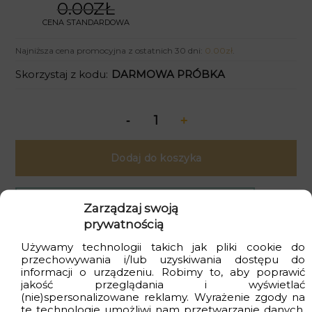
0.00ZŁ
CENA STANDARDOWA
Najniższa cena promocyjna z ostatnich 30 dni:
0.00
zł
.
Skorzystaj z kodu:
DARMOWA PRÓBKA
Dodaj do koszyka
Zamów próbkę:
25.00zł
Zarządzaj swoją
prywatnością
Używamy technologii takich jak pliki cookie do
Kupujesz bezpiecznie
: produkt polski i
przechowywania i/lub uzyskiwania dostępu do
ekologiczny
informacji o urządzeniu. Robimy to, aby poprawić
jakość przeglądania i wyświetlać
Dostawa
gratis
przy zakupach za min. 399zł
(nie)spersonalizowane reklamy. Wyrażenie zgody na
te technologie umożliwi nam przetwarzanie danych,