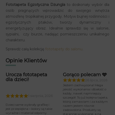
Fototapeta Egzotyczna Dżungla
to doskonały wybór dla
osób pragnących wprowadzić do swojego wnętrza
atmosferę tropikalnej przygody.
Motyw bujnej roślinności i
egzotycznych ptaków, tworzy dynamiczny i
energetyzujący obraz.
Idealnie sprawdzi się w salonie,
sypialni, czy biurze, nadając pomieszczeniu unikalnego
charakteru.
Sprawdź całą kolekcję
fototapety do salonu
.
Opinie Klientów
Urocza fototapeta
Gorąco polecam 🩵
dla dzieci!
26 lipca, 2026
Jestem zachwycona! Mega
jakość wykonania i dbałość o
każdy, nawet najmniejszy
1 sierpnia, 2026
szczegół. To już kolejna tapeta,
którą zamawiam i za każdym
Dzieci same wybrały grafikę i
razem jestem równie
jest przepiękna – kolory są takie
zadowolona. Produkty są
wyraźne i materiał odporny.
starannie wykonane, a na