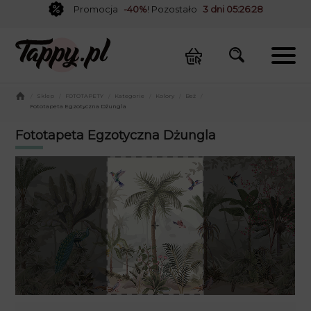
Promocja
-40%
! Pozostało
3 dni 05:26:28
/
Sklep
/
FOTOTAPETY
/
Kategorie
/
Kolory
/
Beż
/
Fototapeta Egzotyczna Dżungla
Fototapeta Egzotyczna Dżungla