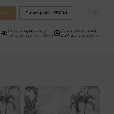
szyka
Zamów próbkę:
25.00zł
Dostawa
gratis
przy
Czas realizacji
od 2
y
zakupach za min. 399zł
do 4 dni
roboczych