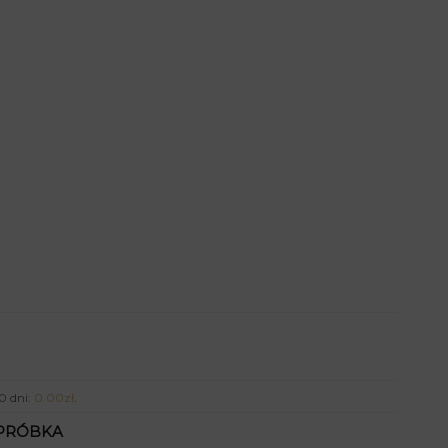
0 dni:
0.00
zł
.
PRÓBKA