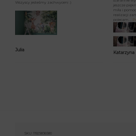
starannie wy
Wszyscy jesteśmy zachwyceni :)
jeszcze piękn
miła i pomoc
realizacji za
polecam
P
Julia
Katarzyna
SKU:
11925836580