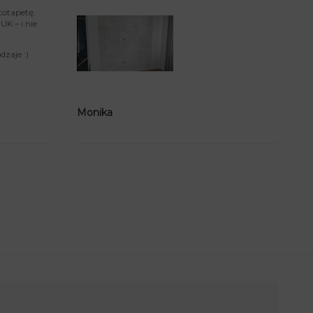
totapetę.
K – i nie
zaje :)
Monika