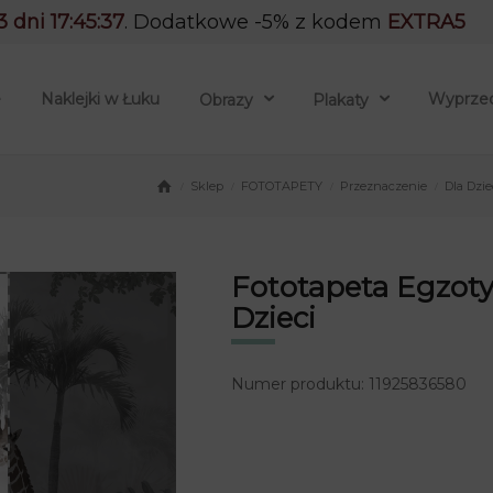
3 dni 17:45:36
. Dodatkowe -5% z kodem
EXTRA5
e
Naklejki w Łuku
Wyprze
Obrazy
Plakaty
Sklep
FOTOTAPETY
Przeznaczenie
Dla Dzi
/
/
/
/
Fototapeta Egzot
Dzieci
Numer produktu: 11925836580