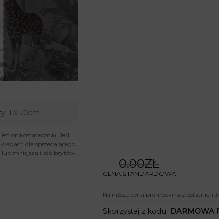
ty:
1 x 70cm
st ona ostateczna). Jeśli
uwagach dla sprzedającego.
lub mniejszą ilość brytów.
0.00ZŁ
CENA STANDARDOWA
Najniższa cena promocyjna z ostatnich 3
Skorzystaj z kodu:
DARMOWA 