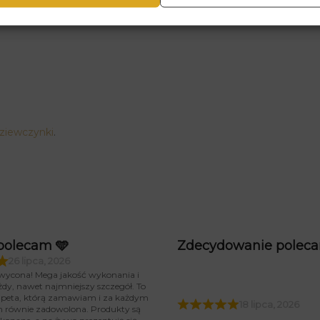
a od pierwszego wejrzenia. Fototapeta Egzotyczne Zwierzęta 
ziewczynki
.
polecam 🩵
Zdecydowanie polec
26 lipca, 2026
wycona! Mega jakość wykonania i
żdy, nawet najmniejszy szczegół. To
tapeta, którą zamawiam i za każdym
18 lipca, 2026
m równie zadowolona. Produkty są