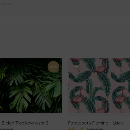
naczenie
-40%
 Zieleń Tropików wzór 2
Fototapeta Flamingi i Liście
44.1 zł
3.50 zł
73.50 zł