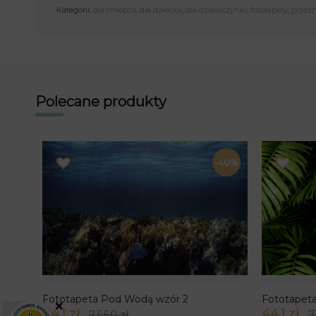
Kategorii:
dla chłopca
,
dla dziecka
,
dla dziewczynki
,
fototapety
,
przez
Polecane produkty
-40%
Fototapeta Pod Wodą wzór 2
Fototapeta
×
44.1 zł
44.1 zł
73.50 zł
7