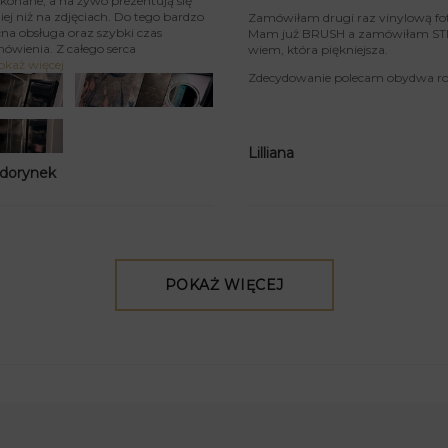
konane, a na żywo prezentują się
iej niż na zdjęciach. Do tego bardzo
Zamówiłam drugi raz vinylową fo
na obsługa oraz szybki czas
Mam już BRUSH a zamówiłam STIU
mówienia. Z całego serca
wiem, która piękniejsza.
okaż więcej
Zdecydowanie polecam obydwa rod
Lilliana
 dorynek
POKAŻ WIĘCEJ