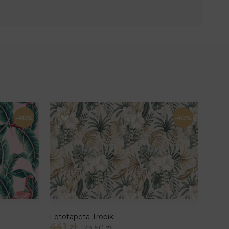
-40%
-40%
Fototapeta Tropiki
44.1 zł
73.50 zł