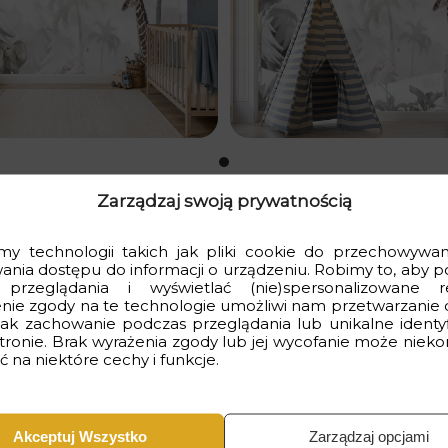
Zarządzaj swoją prywatnością
y technologii takich jak pliki cookie do przechowywani
wania dostępu do informacji o urządzeniu. Robimy to, aby p
ieci
 przeglądania i wyświetlać (nie)spersonalizowane r
nie zgody na te technologie umożliwi nam przetwarzanie 
h zwierząt dzięki tej uroczej fototapecie idealnej dla dzieci. D
 jak zachowanie podczas przeglądania lub unikalne identyf
ełen przygód.
stronie. Brak wyrażenia zgody lub jej wycofanie może nieko
 na niektóre cechy i funkcje.
mi małpy, papugi, słonie, zyrafy i lwy, co sprawi, że maluchy poc
 fototapeta ta będzie ozdobą pokoju dziecka przez wiele lat. Łat
zu.
Akceptuj Wszystko
Zarządzaj opcjami