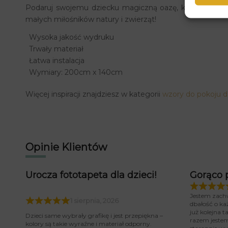
Podaruj swojemu dziecku magiczną oazę, którą pokoch
małych miłośników natury i zwierząt!
Wysoka jakość wydruku
Trwały materiał
Łatwa instalacja
Wymiary: 200cm x 140cm
Więcej inspiracji znajdziesz w kategorii
wzory do pokoju d
Opinie Klientów
Urocza fototapeta dla dzieci!
Gorąco 
Jestem zach
1 sierpnia, 2026
dbałość o ka
już kolejna 
Dzieci same wybrały grafikę i jest przepiękna –
razem jeste
kolory są takie wyraźne i materiał odporny.