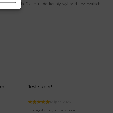
We Mgle dla Dzieci to doskonały wybór dla wszystkich
am
Jest super!
12 lipca, 2026
Tapeta jest super, bardzo solidna