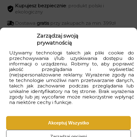
Kupujesz bezpiecznie
: produkt polski i
ekologiczny
Dostawa
gratis
przy zakupach za min. 399zł
Czas realizacji
od 2 do 4 dni
roboczych
Zarządzaj swoją
prywatnością
Używamy technologii takich jak pliki cookie do
przechowywania i/lub uzyskiwania dostępu do
informacji o urządzeniu. Robimy to, aby poprawić
Wizualizacje
jakość przeglądania i wyświetlać
(nie)spersonalizowane reklamy. Wyrażenie zgody na
te technologie umożliwi nam przetwarzanie danych,
takich jak zachowanie podczas przeglądania lub
unikalne identyfikatory na tej stronie. Brak wyrażenia
zgody lub jej wycofanie może niekorzystnie wpłynąć
na niektóre cechy i funkcje.
Akceptuj Wszystko
Zarządzaj opcjami