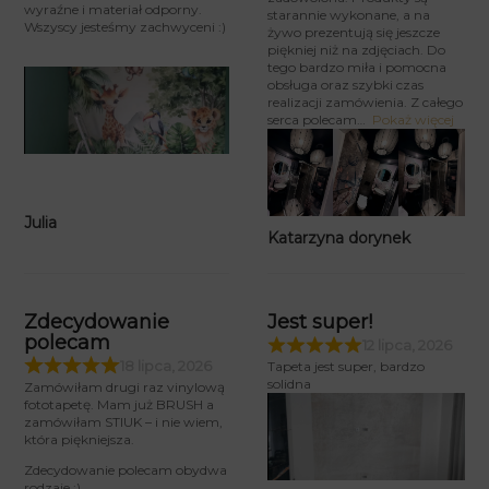
wyraźne i materiał odporny.
starannie wykonane, a na
Wszyscy jesteśmy zachwyceni :)
żywo prezentują się jeszcze
piękniej niż na zdjęciach. Do
tego bardzo miła i pomocna
obsługa oraz szybki czas
realizacji zamówienia. Z całego
serca polecam
Pokaż więcej
Julia
Katarzyna dorynek
Zdecydowanie
Jest super!
polecam
12 lipca, 2026
18 lipca, 2026
Tapeta jest super, bardzo
solidna
Zamówiłam drugi raz vinylową
fototapetę. Mam już BRUSH a
zamówiłam STIUK – i nie wiem,
która piękniejsza.
Zdecydowanie polecam obydwa
rodzaje :)