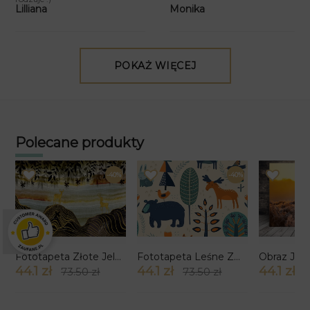
Monika
Lilliana
POKAŻ WIĘCEJ
Polecane produkty
-40%
-40%
×
Fototapeta Złote Jelenie wzór 2
Fototapeta Leśne Zwierzaki wzór 4
44.1 zł
44.1 zł
44.1 zł
73.50 zł
73.50 zł
7