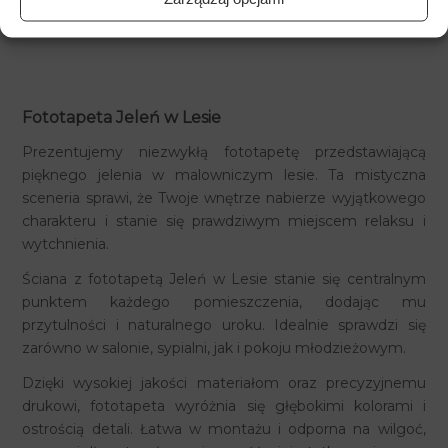
Fototapeta Jeleń w Lesie
Prezentujemy niezwykłą fototapetę przedstawiającą
pięknego jelenia w malowniczym lesie. Ta mistyczna
sceneria sprawi, że Twoje wnętrze nabierze wyjątkowego
charakteru i stanie się prawdziwym miejscem relaksu i
wytchnienia.
Ściana z fototapetą Jeleń w Lesie stanie się centralnym
punktem każdego pomieszczenia, dodając mu
przytulności i naturalnego uroku. Idealnie sprawdzi się
zarówno w salonie, sypialni, jak i pokoju młodzieżowym.
Dzięki wysokiej jakości materiałom oraz precyzyjnemu
drukowi, fototapeta wyróżnia się głębokimi kolorami i
ostrością detali. Łatwa w montażu i odporna na wilgoć,