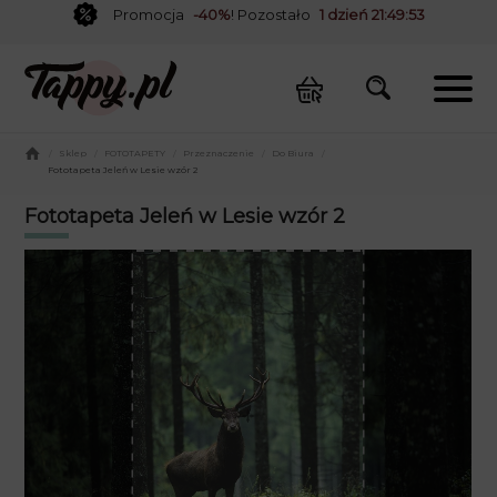
Promocja
-40%
! Pozostało
1 dzień 21:49:53
/
Sklep
/
FOTOTAPETY
/
Przeznaczenie
/
Do Biura
/
Fototapeta Jeleń w Lesie wzór 2
Fototapeta Jeleń w Lesie wzór 2