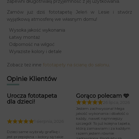
zapewni długotrwałą przyjemność z jej użytkowania.
Zamów już dziś fototapetę Jeleń w Lesie i stwórz
wyjątkową atmosferę we własnym domu!
Wysoka jakość wykonania
Łatwy montaż
Odporność na wilgoć
Wyraziste kolory i detale
Zobacz też inne
fototapety na ścianę do salonu
.
Opinie Klientów
Urocza fototapeta
Gorąco polecam 🩵
dla dzieci!
26 lipca, 2026
Jestem zachwycona! Mega
jakość wykonania i dbałość o
każdy, nawet najmniejszy
1 sierpnia, 2026
szczegół. To już kolejna tapeta,
którą zamawiam i za każdym
Dzieci same wybrały grafikę i
razem jestem równie
jest przepiękna – kolory są takie
zadowolona. Produkty są