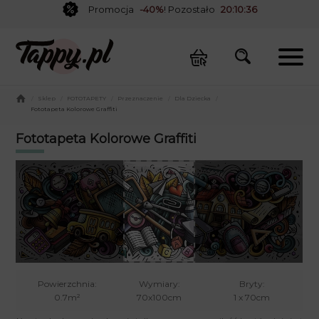
Promocja
-40%
! Pozostało
20:10:36
/
Sklep
/
FOTOTAPETY
/
Przeznaczenie
/
Dla Dziecka
/
Fototapeta Kolorowe Graffiti
Fototapeta Kolorowe Graffiti
Powierzchnia:
Wymiary:
Bryty:
0.7m²
70x100cm
1 x 70cm