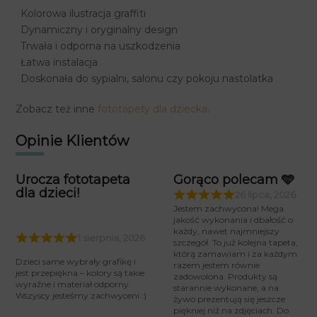
Kolorowa ilustracja graffiti
Dynamiczny i oryginalny design
Trwała i odporna na uszkodzenia
Łatwa instalacja
Doskonała do sypialni, salonu czy pokoju nastolatka
Zobacz też inne
fototapety dla dziecka
.
Opinie Klientów
Urocza fototapeta
Gorąco polecam 🩵
dla dzieci!
26 lipca, 2026
Jestem zachwycona! Mega
jakość wykonania i dbałość o
każdy, nawet najmniejszy
1 sierpnia, 2026
szczegół. To już kolejna tapeta,
którą zamawiam i za każdym
Dzieci same wybrały grafikę i
razem jestem równie
jest przepiękna – kolory są takie
zadowolona. Produkty są
wyraźne i materiał odporny.
starannie wykonane, a na
Wszyscy jesteśmy zachwyceni :)
żywo prezentują się jeszcze
piękniej niż na zdjęciach. Do