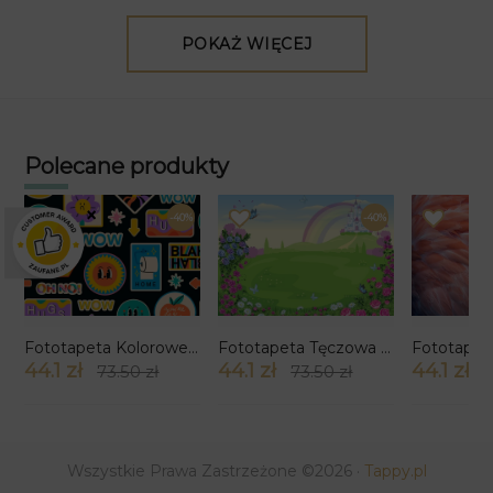
POKAŻ WIĘCEJ
Polecane produkty
×
-40%
-40%
Fototapeta Kolorowe Znaki
Fototapeta Tęczowa Polana Księżniczki
Fototapet
44.1 zł
44.1 zł
44.1 zł
73.50 zł
73.50 zł
7
Wszystkie Prawa Zastrzeżone ©2026 ·
Tappy.pl