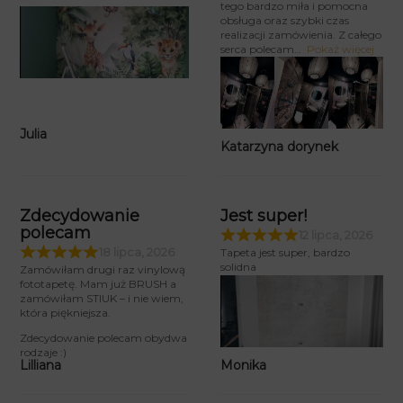
tego bardzo miła i pomocna
obsługa oraz szybki czas
realizacji zamówienia. Z całego
serca polecam
Pokaż więcej
Julia
Katarzyna dorynek
Zdecydowanie
Jest super!
polecam
12 lipca, 2026
18 lipca, 2026
Tapeta jest super, bardzo
solidna
Zamówiłam drugi raz vinylową
fototapetę. Mam już BRUSH a
zamówiłam STIUK – i nie wiem,
która piękniejsza.
Zdecydowanie polecam obydwa
rodzaje :)
Monika
Lilliana