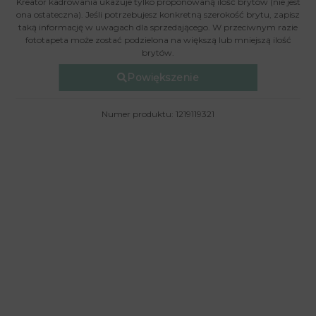
Kreator kadrowania ukazuje tylko proponowaną ilość brytów (nie jest
ona ostateczna). Jeśli potrzebujesz konkretną szerokość brytu, zapisz
taką informację w uwagach dla sprzedającego. W przeciwnym razie
fototapeta może zostać podzielona na większą lub mniejszą ilość
brytów.
Powiększenie
Numer produktu: 1219119321