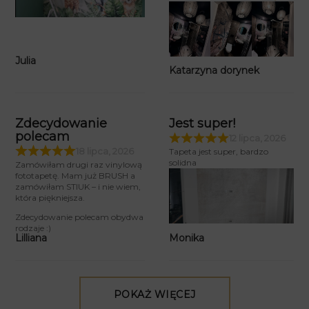
Julia
Katarzyna dorynek
Zdecydowanie
Jest super!
polecam
12 lipca, 2026
18 lipca, 2026
Tapeta jest super, bardzo
solidna
Zamówiłam drugi raz vinylową
fototapetę. Mam już BRUSH a
zamówiłam STIUK – i nie wiem,
która piękniejsza.
Zdecydowanie polecam obydwa
rodzaje :)
Monika
Lilliana
POKAŻ WIĘCEJ