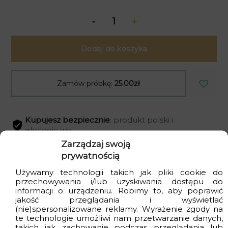
Dodaj do koszyka
Zamów próbkę:
25.00zł
Kupujesz bezpiecznie
: produkt polski i
ekologiczny
Zarządzaj swoją
Dostawa
gratis
przy zakupach za min. 399zł
prywatnością
Czas realizacji
od 2 do 4 dni
roboczych
Używamy technologii takich jak pliki cookie do
przechowywania i/lub uzyskiwania dostępu do
informacji o urządzeniu. Robimy to, aby poprawić
jakość przeglądania i wyświetlać
(nie)spersonalizowane reklamy. Wyrażenie zgody na
Wizualizacje
te technologie umożliwi nam przetwarzanie danych,
takich jak zachowanie podczas przeglądania lub