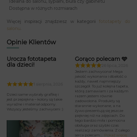
Idealna do salonu, sypialni, biura czy gabinetu
Dostępna w różnych rozmiarach
Więcej inspiracji znajdziesz w kategorii
fototapety do
salonu
.
Opinie Klientów
Urocza fototapeta
Gorąco polecam 🩵
dla dzieci!
26 lipca, 2026
Jestem zachwycona! Mega
jakość wykonania i dbałość o
każdy, nawet najmniejszy
1 sierpnia, 2026
szczegół. To już kolejna tapeta,
którą zamawiam i za każdym
Dzieci same wybrały grafikę i
razem jestem równie
jest przepiękna – kolory są takie
zadowolona. Produkty są
wyraźne i materiał odporny.
starannie wykonane, a na
Wszyscy jesteśmy zachwyceni :)
żywo prezentują się jeszcze
piękniej niż na zdjęciach. Do
tego bardzo miła i pomocna
obsługa oraz szybki czas
realizacji zamówienia. Z całego
serca polecam
Pokaż więcej