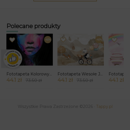
Polecane produkty
-40%
-40%
×
Fototapeta Kolorowy Makijaż wzór 2
Fototapeta Wesołe Jesienne Zwierzątka
44.1 zł
44.1 zł
44.1 zł
73.50 zł
73.50 zł
7
Wszystkie Prawa Zastrzeżone ©2026 ·
Tappy.pl