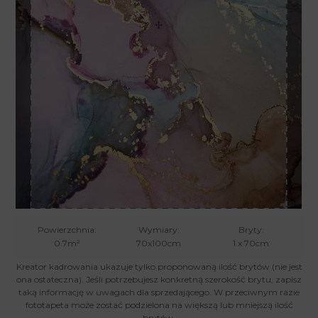
Powierzchnia:
Wymiary:
Bryty:
0.7m²
70x100cm
1 x 70cm
Kreator kadrowania ukazuje tylko proponowaną ilość brytów (nie jest
ona ostateczna). Jeśli potrzebujesz konkretną szerokość brytu, zapisz
taką informację w uwagach dla sprzedającego. W przeciwnym razie
fototapeta może zostać podzielona na większą lub mniejszą ilość
brytów.