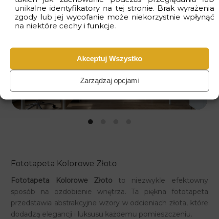
unikalne identyfikatory na tej stronie. Brak wyrażenia
zgody lub jej wycofanie może niekorzystnie wpłynąć
na niektóre cechy i funkcje.
Akceptuj Wszystko
Zarządzaj opcjami
Fototapeta Kolorowe Złoto
Fototapeta Kolorowe Złoto
to niezwykle efektowny
sposób na ozdobienie wnętrza. Ta piękna fototapeta
przedstawia abstrakcyjne wzory w odcieniach złota, które
dodadzą elegancji i luksusu każdemu pomieszczeniu.