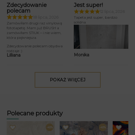
Zdecydowanie
Jest super!
polecam
12 lipca, 2026
18 lipca, 2026
Tapeta jest super, bardzo
solidna
Zamówiłam drugi raz vinylową
fototapetę. Mam już BRUSH a
zamówiłam STIUK – i nie wiem,
która piękniejsza.
Zdecydowanie polecam obydwa
rodzaje :)
Monika
Lilliana
POKAŻ WIĘCEJ
Polecane produkty
-40%
-40%