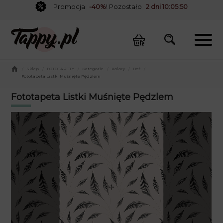
Promocja
-40%
! Pozostało
2 dni 10:05:50
/
Sklep
/
FOTOTAPETY
/
Kategorie
/
Kolory
/
Beż
/
Fototapeta Listki Muśnięte Pędzlem
Fototapeta Listki Muśnięte Pędzlem