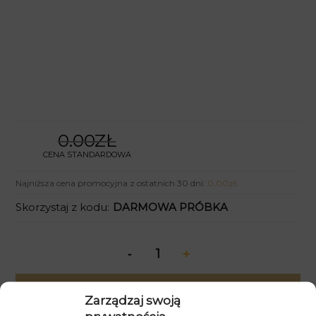
0.00ZŁ
CENA STANDARDOWA
Najniższa cena promocyjna z ostatnich 30 dni:
0.00
zł
.
Skorzystaj z kodu:
DARMOWA PRÓBKA
Dodaj do koszyka
Zarządzaj swoją