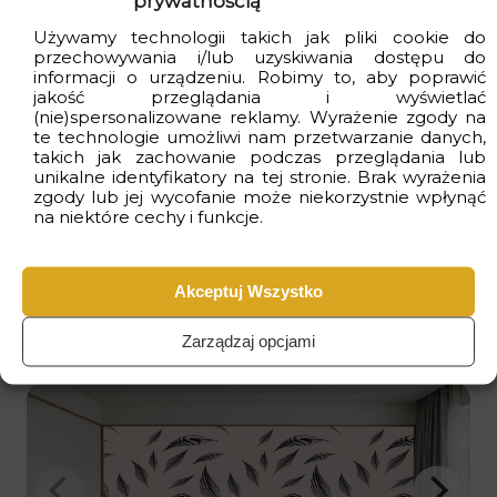
prywatnością
Używamy technologii takich jak pliki cookie do
Zamów próbkę:
25.00zł
przechowywania i/lub uzyskiwania dostępu do
informacji o urządzeniu. Robimy to, aby poprawić
jakość przeglądania i wyświetlać
(nie)spersonalizowane reklamy. Wyrażenie zgody na
Kupujesz bezpiecznie
: produkt polski i
te technologie umożliwi nam przetwarzanie danych,
ekologiczny
takich jak zachowanie podczas przeglądania lub
unikalne identyfikatory na tej stronie. Brak wyrażenia
Dostawa
gratis
przy zakupach za min. 399zł
zgody lub jej wycofanie może niekorzystnie wpłynąć
na niektóre cechy i funkcje.
Czas realizacji
od 2 do 4 dni
roboczych
Akceptuj Wszystko
Wizualizacje
Zarządzaj opcjami