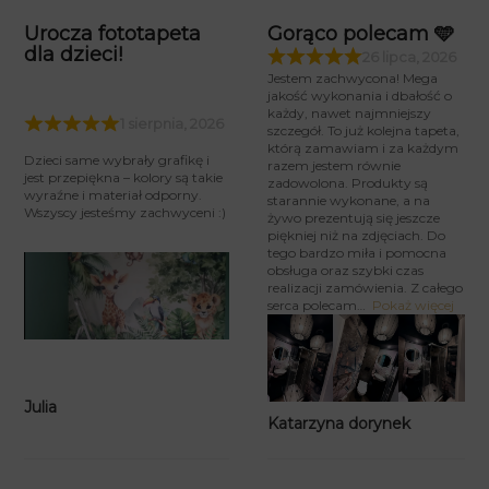
Urocza fototapeta
Gorąco polecam 🩵
dla dzieci!
26 lipca, 2026
Jestem zachwycona! Mega
jakość wykonania i dbałość o
każdy, nawet najmniejszy
1 sierpnia, 2026
szczegół. To już kolejna tapeta,
którą zamawiam i za każdym
Dzieci same wybrały grafikę i
razem jestem równie
jest przepiękna – kolory są takie
zadowolona. Produkty są
wyraźne i materiał odporny.
starannie wykonane, a na
Wszyscy jesteśmy zachwyceni :)
żywo prezentują się jeszcze
piękniej niż na zdjęciach. Do
tego bardzo miła i pomocna
obsługa oraz szybki czas
realizacji zamówienia. Z całego
serca polecam
Pokaż więcej
Julia
Katarzyna dorynek