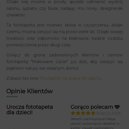
Dzięki niej można w prosty sposób odmienić wystrój
salonu, sypialni, czy biura, nadając mu nowy, designerski
charakter.
Ta fototapeta jest również łatwa w czyszczeniu, dzięki
czemu można cieszyć się nią przez wiele lat. Dzięki swojej
trwałości oraz odporności na blaknięcie, będzie ozdobą
pomieszczenia przez długi czas.
Dołącz do grona zadowolonych klientów i zamów
fototapetę "Malowane Liście" już dziś, aby cieszyć się
pięknem natury we własnym domu!
Zobacz też inne
fototapety na ścianę do salonu
.
Opinie Klientów
Urocza fototapeta
Gorąco polecam 🩵
dla dzieci!
26 lipca, 2026
Jestem zachwycona! Mega
jakość wykonania i dbałość o
każdy, nawet najmniejszy