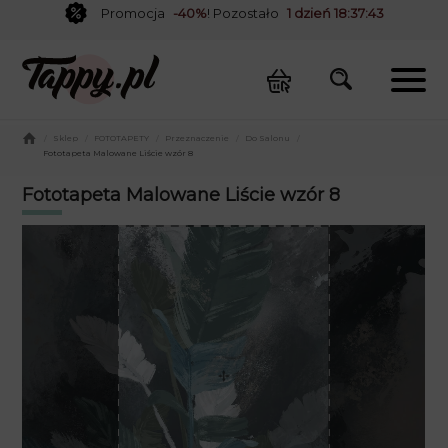
Promocja
-40%
! Pozostało
1 dzień 18:37:42
/
Sklep
/
FOTOTAPETY
/
Przeznaczenie
/
Do Salonu
/
Fototapeta Malowane Liście wzór 8
Fototapeta Malowane Liście wzór 8