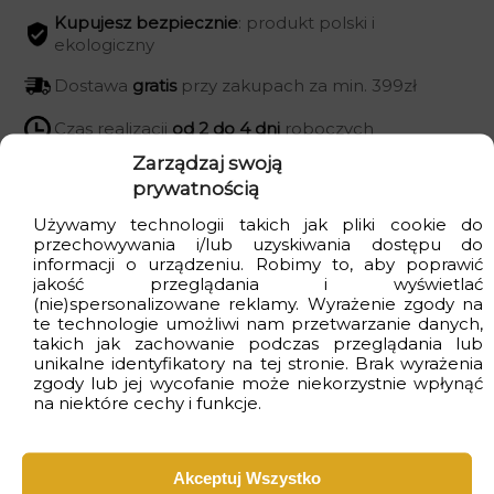
Kupujesz bezpiecznie
: produkt polski i
ekologiczny
Dostawa
gratis
przy zakupach za min. 399zł
Czas realizacji
od 2 do 4 dni
roboczych
Zarządzaj swoją
prywatnością
Używamy technologii takich jak pliki cookie do
Wizualizacje
przechowywania i/lub uzyskiwania dostępu do
informacji o urządzeniu. Robimy to, aby poprawić
jakość przeglądania i wyświetlać
(nie)spersonalizowane reklamy. Wyrażenie zgody na
te technologie umożliwi nam przetwarzanie danych,
takich jak zachowanie podczas przeglądania lub
unikalne identyfikatory na tej stronie. Brak wyrażenia
zgody lub jej wycofanie może niekorzystnie wpłynąć
na niektóre cechy i funkcje.
Akceptuj Wszystko