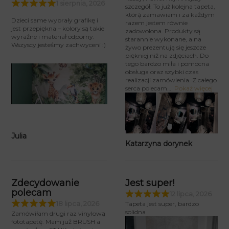
1 sierpnia, 2026
szczegół. To już kolejna tapeta,
którą zamawiam i za każdym
Dzieci same wybrały grafikę i
razem jestem równie
jest przepiękna – kolory są takie
zadowolona. Produkty są
wyraźne i materiał odporny.
starannie wykonane, a na
Wszyscy jesteśmy zachwyceni :)
żywo prezentują się jeszcze
piękniej niż na zdjęciach. Do
tego bardzo miła i pomocna
obsługa oraz szybki czas
realizacji zamówienia. Z całego
serca polecam
Pokaż więcej
Julia
Katarzyna dorynek
Zdecydowanie
Jest super!
polecam
12 lipca, 2026
18 lipca, 2026
Tapeta jest super, bardzo
solidna
Zamówiłam drugi raz vinylową
fototapetę. Mam już BRUSH a