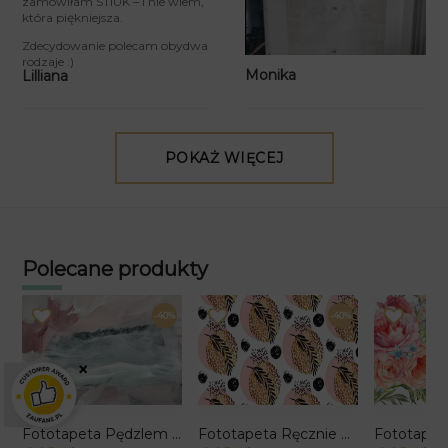
zamówiłam STIUK – i nie wiem,
która piękniejsza.
Zdecydowanie polecam obydwa
rodzaje :)
Monika
Lilliana
POKAŻ WIĘCEJ
Polecane produkty
-40%
-40%
×
Fototapeta Pędzlem Malowane
Fototapeta Ręcznie Malowane