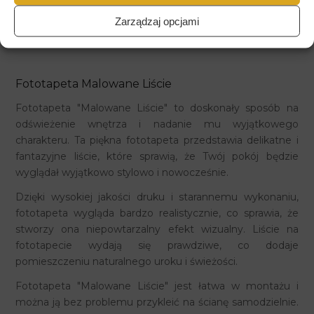
Zarządzaj opcjami
Fototapeta Malowane Liście
Fototapeta "Malowane Liście" to doskonały sposób na
odświeżenie wnętrza i nadanie mu wyjątkowego
charakteru. Ta piękna fototapeta przedstawia delikatne i
fantazyjne liście, które sprawią, że Twój pokój będzie
wyglądał wyjątkowo stylowo i nowocześnie.
Dzięki wysokiej jakości druku i starannemu wykonaniu,
fototapeta wygląda bardzo realistycznie, co sprawia, że
stworzy ona niepowtarzalny efekt wizualny. Liście na
fototapecie wydają się prawdziwe, co dodaje
pomieszczeniu naturalnego uroku i świeżości.
Fototapeta "Malowane Liście" jest łatwa w montażu i
można ją bez problemu przykleić na ścianę samodzielnie.