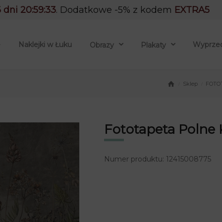
 dni 20:59:32
. Dodatkowe -5% z kodem
EXTRA5
e
Naklejki w Łuku
Wyprze
Obrazy
Plakaty
Sklep
FOTO
/
/
Fototapeta Polne 
Numer produktu: 12415008775