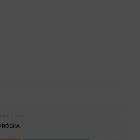
0 dni:
0.00
zł
.
PRÓBKA