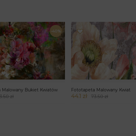
-40%
a Malowany Bukiet Kwiatów
Fototapeta Malowany Kwiat
44.1 zł
3.50 zł
73.50 zł