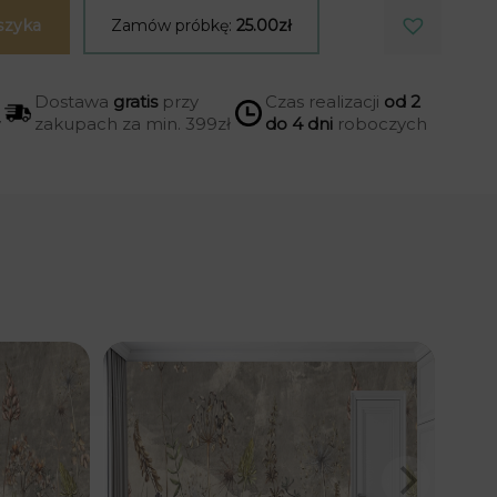
szyka
Zamów próbkę:
25.00zł
Dostawa
gratis
przy
Czas realizacji
od 2
y
zakupach za min. 399zł
do 4 dni
roboczych