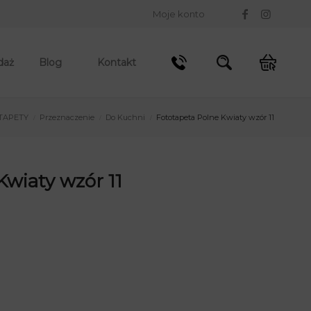
Moje konto
daż
Blog
Kontakt
TAPETY
Przeznaczenie
Do Kuchni
Fototapeta Polne Kwiaty wzór 11
/
/
/
Kwiaty wzór 11