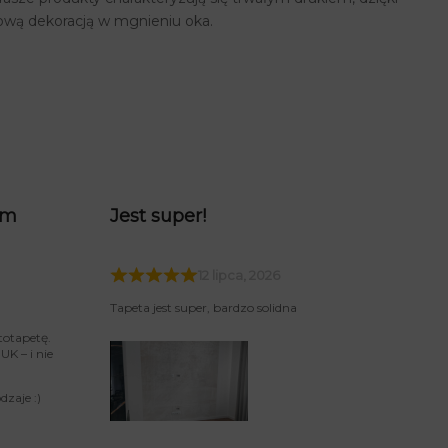
ową dekoracją w mgnieniu oka.
am
Jest super!
12 lipca, 2026
Tapeta jest super, bardzo solidna
totapetę.
K – i nie
zaje :)