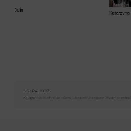
Julia
Katarzyna
SKU:
12415008775
Kategorii:
do kuchni
,
do salonu
,
fototapety
,
kategorie
,
kwiaty
,
przedpo