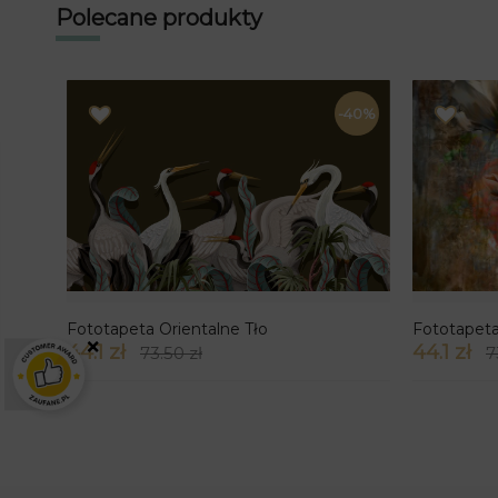
Polecane produkty
-40%
Fototapeta Orientalne Tło
Fototapet
×
44.1 zł
44.1 zł
73.50 zł
7