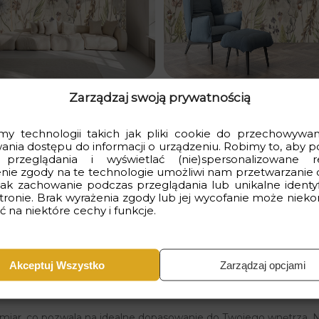
Zarządzaj swoją prywatnością
y technologii takich jak pliki cookie do przechowywani
wania dostępu do informacji o urządzeniu. Robimy to, aby p
 przeglądania i wyświetlać (nie)spersonalizowane r
nie zgody na te technologie umożliwi nam przetwarzanie 
 jak zachowanie podczas przeglądania lub unikalne identyf
stronie. Brak wyrażenia zgody lub jej wycofanie może nieko
tyw, który przenosi nas w malowniczy świat kwitnących łąk. Deli
 na niektóre cechy i funkcje.
. Ten wzór doskonale sprawdzi się w salonie, nadając mu świeżo
asnymi meblami oraz dodatkami w pastelowych kolorach, tworz
Akceptuj Wszystko
Zarządzaj opcjami
za przestrzeń, co czyni ją idealnym rozwiązaniem do mniejszy
iar, co pozwala na idealne dopasowanie do Twojego wnętrza. Na