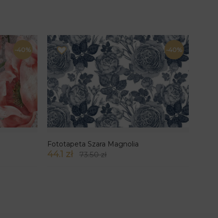
-40%
-40%
Fototapeta Szara Magnolia
44.1 zł
73.50 zł