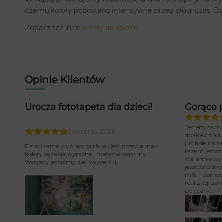
czemu kolory pozostaną intensywne przez długi czas. D
Zobacz też inne
wzory do salonu
.
Opinie Klientów
Urocza fototapeta dla dzieci!
Gorąco 
Jestem zach
1 sierpnia, 2026
dbałość o ka
już kolejna 
Dzieci same wybrały grafikę i jest przepiękna –
razem jeste
kolory są takie wyraźne i materiał odporny.
starannie wy
Wszyscy jesteśmy zachwyceni :)
jeszcze piękn
miła i pomoc
realizacji za
polecam
P