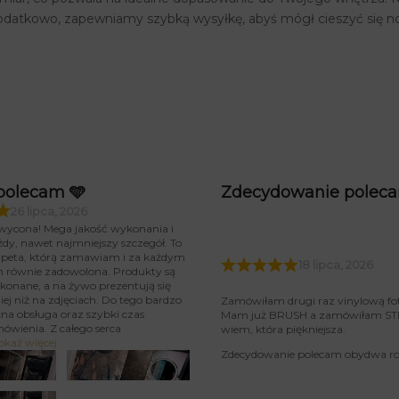
odatkowo, zapewniamy szybką wysyłkę, abyś mógł cieszyć się n
polecam 🩵
Zdecydowanie polec
26 lipca, 2026
wycona! Mega jakość wykonania i
żdy, nawet najmniejszy szczegół. To
tapeta, którą zamawiam i za każdym
18 lipca, 2026
m równie zadowolona. Produkty są
konane, a na żywo prezentują się
iej niż na zdjęciach. Do tego bardzo
Zamówiłam drugi raz vinylową fo
na obsługa oraz szybki czas
Mam już BRUSH a zamówiłam STIU
mówienia. Z całego serca
wiem, która piękniejsza.
okaż więcej
Zdecydowanie polecam obydwa rod