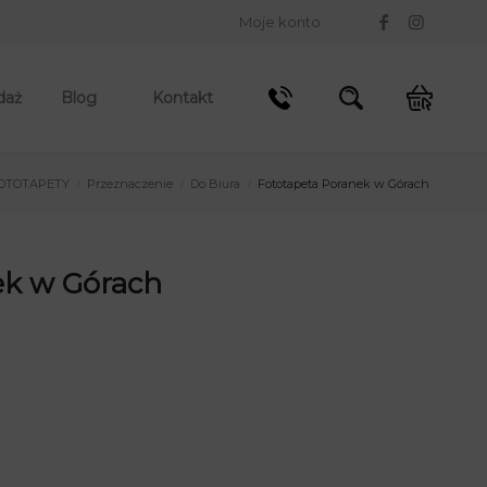
Moje konto
daż
Blog
Kontakt
OTOTAPETY
Przeznaczenie
Do Biura
Fototapeta Poranek w Górach
/
/
/
ek w Górach