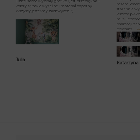
Dzieci same wybrały grafikę i jest przepiękna –
razem jeste
kolory są takie wyraźne i materiał odporny.
starannie wy
Wszyscy jesteśmy zachwyceni :)
jeszcze piękn
miła i pomoc
realizacji za
polecam
P
Julia
Katarzyna