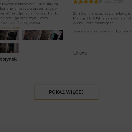
18 lipca, 2026
m równie zadowolona. Produkty są
konane, a na żywo prezentują się
iej niż na zdjęciach. Do tego bardzo
Zamówiłam drugi raz vinylową fo
na obsługa oraz szybki czas
Mam już BRUSH a zamówiłam STIU
mówienia. Z całego serca
wiem, która piękniejsza.
okaż więcej
Zdecydowanie polecam obydwa rod
Lilliana
 dorynek
POKAŻ WIĘCEJ