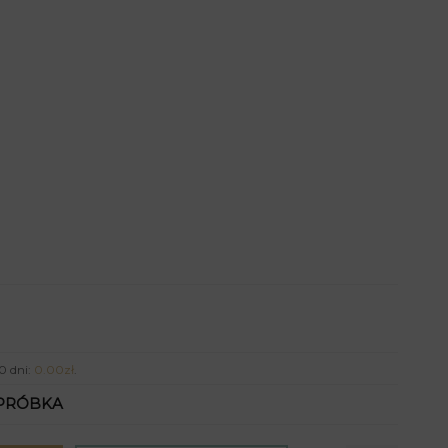
0 dni:
0.00
zł
.
PRÓBKA