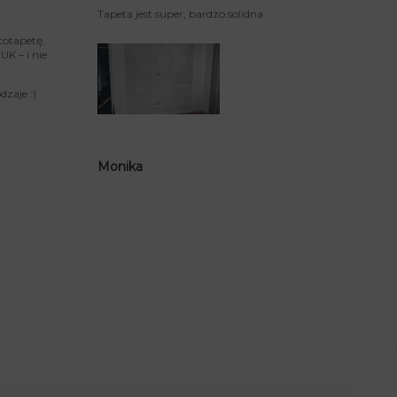
Tapeta jest super, bardzo solidna
totapetę.
K – i nie
zaje :)
Monika