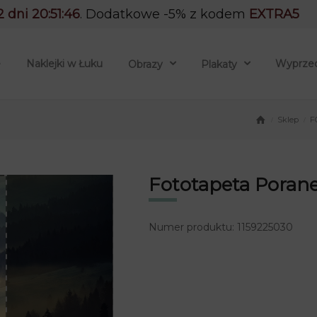
2 dni 20:51:45
. Dodatkowe -5% z kodem
EXTRA5
e
Naklejki w Łuku
Wyprze
Obrazy
Plakaty
Sklep
F
/
/
Fototapeta Poran
Numer produktu: 1159225030