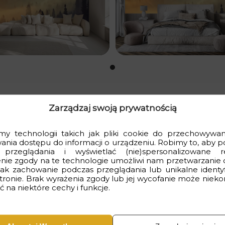
Zarządzaj swoją prywatnością
y technologii takich jak pliki cookie do przechowywani
wania dostępu do informacji o urządzeniu. Robimy to, aby p
tych dolin za pomocą tej uroczej fototapety przedstawiającej po
 przeglądania i wyświetlać (nie)spersonalizowane r
ędzie niezapomniane.
nie zgody na te technologie umożliwi nam przetwarzanie 
 jak zachowanie podczas przeglądania lub unikalne identyf
rawi, że Twoje wnętrze nabierze wyjątkowego charakteru. Idealni
stronie. Brak wyrażenia zgody lub jej wycofanie może nieko
 na niektóre cechy i funkcje.
ia fototapety na wymiar, możesz mieć pewność, że Twoje wnętr