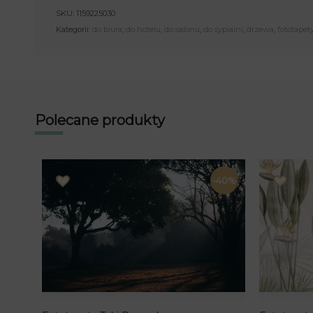
SKU:
1159225030
Kategorii:
do biura
,
do hotelu
,
do salonu
,
do sypialni
,
drzewa
,
fototapet
Polecane produkty
-40%