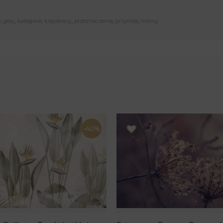
y
,
góry
,
kategorie
,
krajobrazy
,
przeznaczenie
,
przyroda
,
rośliny
-40%