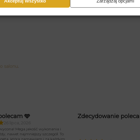
Akceptuj Wszystko
Zarządzaj opcjami
do salonu
.
polecam 🩵
Zdecydowanie polec
26 lipca, 2026
wycona! Mega jakość wykonania i
żdy, nawet najmniejszy szczegół. To
tapeta, którą zamawiam i za każdym