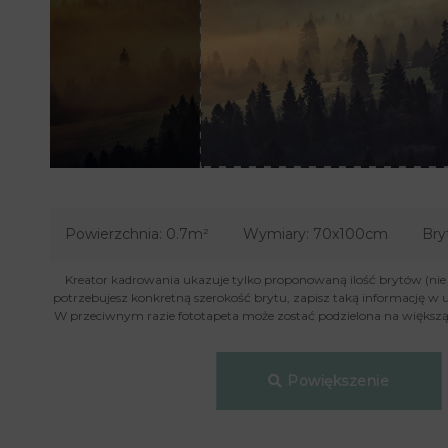
Powierzchnia:
0.7m²
Wymiary:
70x100cm
Bry
Kreator kadrowania ukazuje tylko proponowaną ilość brytów (nie je
potrzebujesz konkretną szerokość brytu, zapisz taką informację w 
W przeciwnym razie fototapeta może zostać podzielona na większą 
Powiększenie