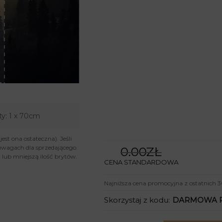
ty:
1 x 70cm
st ona ostateczna). Jeśli
uwagach dla sprzedającego.
0.00ZŁ
lub mniejszą ilość brytów.
CENA STANDARDOWA
Najniższa cena promocyjna z ostatnich 3
Skorzystaj z kodu:
DARMOWA 