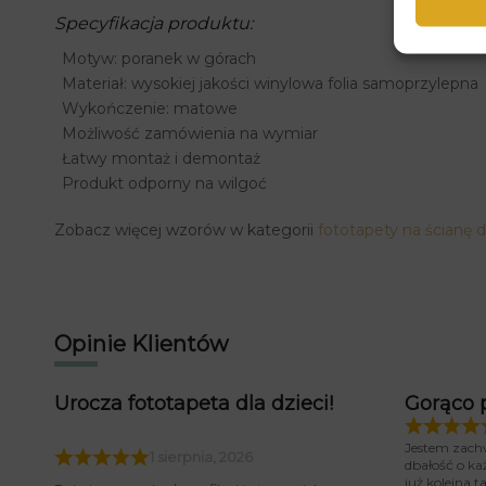
Specyfikacja produktu:
Motyw: poranek w górach
Materiał: wysokiej jakości winylowa folia samoprzylepna
Wykończenie: matowe
Możliwość zamówienia na wymiar
Łatwy montaż i demontaż
Produkt odporny na wilgoć
Zobacz więcej wzorów w kategorii
fototapety na ścianę 
Opinie Klientów
Urocza fototapeta dla dzieci!
Gorąco 
Jestem zach
1 sierpnia, 2026
dbałość o ka
już kolejna 