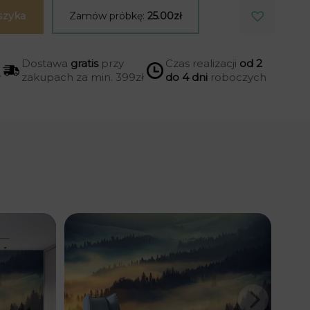
szyka
Zamów próbkę:
25.00zł
Dostawa
gratis
przy
Czas realizacji
od 2
y
zakupach za min. 399zł
do 4 dni
roboczych