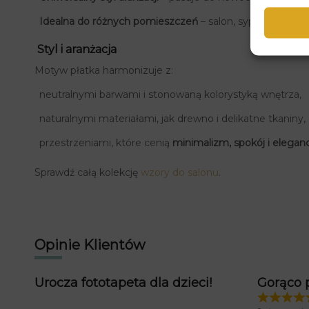
Idealna do różnych pomieszczeń
– salon, sypialnia, gabi
Styl i aranżacja
Motyw płatka harmonizuje z:
neutralnymi barwami i stonowaną kolorystyką wnętrza,
naturalnymi materiałami, jak drewno i delikatne tkaniny,
przestrzeniami, które cenią
minimalizm, spokój i eleganc
Sprawdź całą kolekcję
wzory do salonu
.
Opinie Klientów
Urocza fototapeta dla dzieci!
Gorąco 