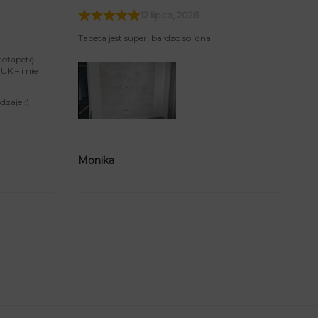
12 lipca, 2026
Tapeta jest super, bardzo solidna
totapetę.
K – i nie
zaje :)
Monika