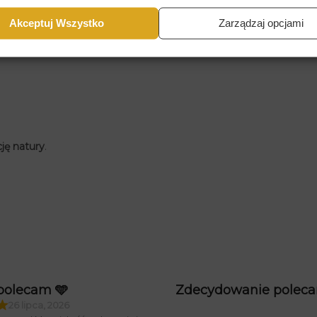
net lub przestrzeń relaksu.
Akceptuj Wszystko
Zarządzaj opcjami
ję natury
.
polecam 🩵
Zdecydowanie polec
26 lipca, 2026