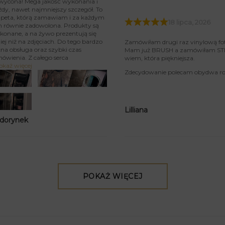
wycona! Mega jakość wykonania i
żdy, nawet najmniejszy szczegół. To
tapeta, którą zamawiam i za każdym
18 lipca, 2026
m równie zadowolona. Produkty są
konane, a na żywo prezentują się
iej niż na zdjęciach. Do tego bardzo
Zamówiłam drugi raz vinylową fo
na obsługa oraz szybki czas
Mam już BRUSH a zamówiłam STIU
mówienia. Z całego serca
wiem, która piękniejsza.
okaż więcej
Zdecydowanie polecam obydwa rod
Lilliana
 dorynek
POKAŻ WIĘCEJ