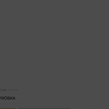
0 dni:
0.00
zł
.
PRÓBKA