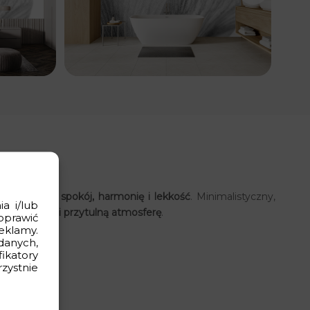
i do wnętrza
spokój, harmonię i lekkość
. Minimalistyczny,
a i/lub
ąc
elegancką i przytulną atmosferę
.
oprawić
eklamy.
danych,
ikatory
rzystnie