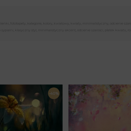
zienki
,
fototapety
,
kategorie
,
kolory
,
kwiatowy
,
kwiaty
,
minimalistyczny
,
odcienie szar
 sypialni
,
klasyczny styl
,
minimalistyczny akcent
,
odcienie szarości
,
płatek kwiatu
,
ro
-40%