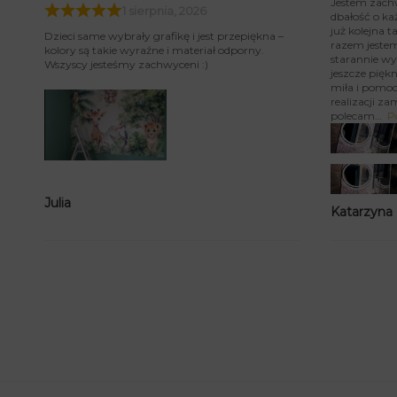
Jestem zach
1 sierpnia, 2026
dbałość o ka
już kolejna 
Dzieci same wybrały grafikę i jest przepiękna –
razem jeste
kolory są takie wyraźne i materiał odporny.
starannie wy
Wszyscy jesteśmy zachwyceni :)
jeszcze piękn
miła i pomoc
realizacji za
polecam
P
Julia
Katarzyna