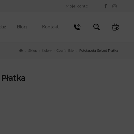
Moje konto
daż
Blog
Kontakt
Sklep
Kolory
Czerń i Biel
Fototapeta Sekret Płatka
/
/
/
/
 Płatka