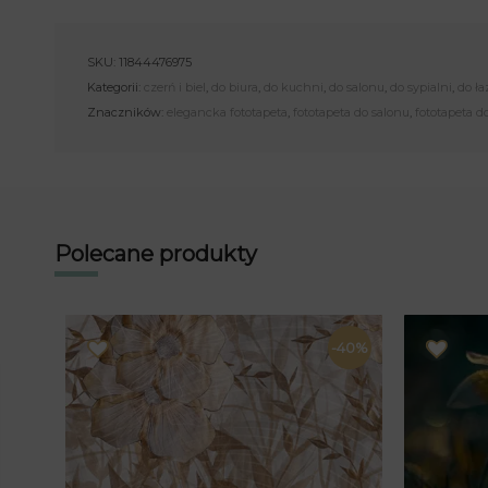
SKU:
11844476975
Kategorii:
czerń i biel
,
do biura
,
do kuchni
,
do salonu
,
do sypialni
,
do ła
Znaczników:
elegancka fototapeta
,
fototapeta do salonu
,
fototapeta do
Polecane produkty
-40%