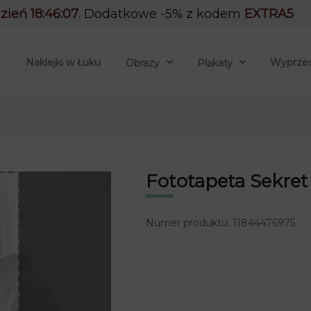
dzień 18:46:06
. Dodatkowe -5% z kodem
EXTRA5
e
Naklejki w Łuku
Wyprze
Obrazy
Plakaty
Fototapeta Sekret
Numer produktu: 11844476975