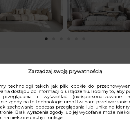
Zarządzaj swoją prywatnością
ja w Twoim wnętrzu
any
naturą i pięknem pojedynczego płatka kwiatu
, który wnos
y technologii takich jak pliki cookie do przechowywani
awdzi się w salonie, sypialni, gabinecie lub strefie relaksu, tworz
wania dostępu do informacji o urządzeniu. Robimy to, aby p
 przeglądania i wyświetlać (nie)spersonalizowane r
a”?
nie zgody na te technologie umożliwi nam przetwarzanie 
 jak zachowanie podczas przeglądania lub unikalne identyf
i świeżość.
stronie. Brak wyrażenia zgody lub jej wycofanie może nieko
 na niektóre cechy i funkcje.
delikatny, artystyczny akcent.
sycznych i minimalistycznych wnętrz.