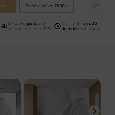
szyka
Zamów próbkę:
25.00zł
Dostawa
gratis
przy
Czas realizacji
od 2
y
zakupach za min. 399zł
do 4 dni
roboczych