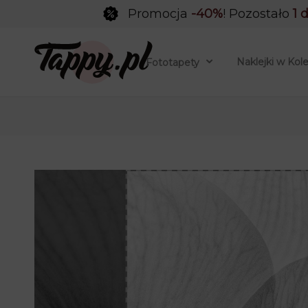
Promocja
-40%
! Pozostało
1 
Naklejki w Kol
Fototapety