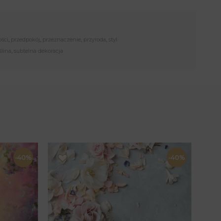
ości
,
przedpokój
,
przeznaczenie
,
przyroda
,
styl
ślina
,
subtelna dekoracja
-40%
-40%