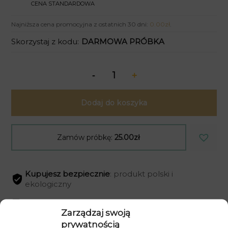
CENA STANDARDOWA
Najniższa cena promocyjna z ostatnich 30 dni:
0.00
zł
.
Skorzystaj z kodu:
DARMOWA PRÓBKA
Dodaj do koszyka
Zamów próbkę:
25.00zł
Kupujesz bezpiecznie
: produkt polski i
ekologiczny
Dostawa
gratis
przy zakupach za min. 399zł
Zarządzaj swoją
Czas realizacji
od 2 do 4 dni
roboczych
prywatnością