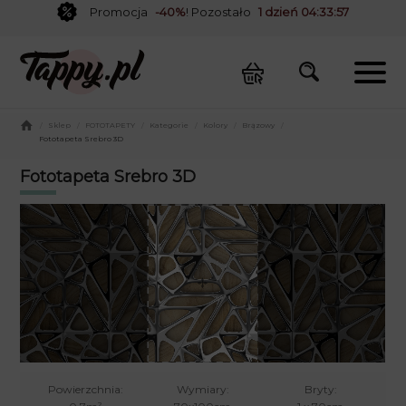
Promocja
-40%
! Pozostało
1 dzień 04:33:57
/
Sklep
/
FOTOTAPETY
/
Kategorie
/
Kolory
/
Brązowy
/
Fototapeta Srebro 3D
Fototapeta Srebro 3D
Powierzchnia:
Wymiary:
Bryty: