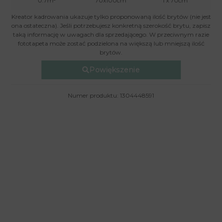
0.7m²
70x100cm
1 x 70cm
Kreator kadrowania ukazuje tylko proponowaną ilość brytów (nie jest
ona ostateczna). Jeśli potrzebujesz konkretną szerokość brytu, zapisz
taką informację w uwagach dla sprzedającego. W przeciwnym razie
fototapeta może zostać podzielona na większą lub mniejszą ilość
brytów.
Powiększenie
Numer produktu: 1304448591