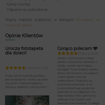
Łatwy montaż
Odporna na uszkodzenia
Więcej inspiracji znajdziesz w kategorii
fototapety na
ścianę do salonu
.
Opinie Klientów
Urocza fototapeta
Gorąco polecam 🩵
dla dzieci!
26 lipca, 2026
Jestem zachwycona! Mega
jakość wykonania i dbałość o
każdy, nawet najmniejszy
1 sierpnia, 2026
szczegół. To już kolejna tapeta,
którą zamawiam i za każdym
Dzieci same wybrały grafikę i
razem jestem równie
jest przepiękna – kolory są takie
zadowolona. Produkty są
wyraźne i materiał odporny.
starannie wykonane, a na
Wszyscy jesteśmy zachwyceni :)
żywo prezentują się jeszcze
piękniej niż na zdjęciach. Do
tego bardzo miła i pomocna
obsługa oraz szybki czas
realizacji zamówienia. Z całego