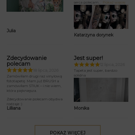
serca polecam
Pokaż więcej
Julia
Katarzyna dorynek
Zdecydowanie
Jest super!
polecam
12 lipca, 2026
18 lipca, 2026
Tapeta jest super, bardzo
solidna
Zamówiłam drugi raz vinylową
fototapetę. Mam już BRUSH a
zamówiłam STIUK – i nie wiem,
która piękniejsza.
Zdecydowanie polecam obydwa
rodzaje :)
Monika
Lilliana
POKAŻ WIĘCEJ