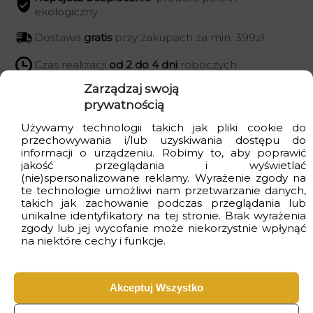
ekologiczny
Dostawa
gratis
przy zakupach za min. 399zł
Czas realizacji
od 2 do 4 dni
roboczych
Zarządzaj swoją
prywatnością
Używamy technologii takich jak pliki cookie do
Wizualizacje
przechowywania i/lub uzyskiwania dostępu do
informacji o urządzeniu. Robimy to, aby poprawić
jakość przeglądania i wyświetlać
(nie)spersonalizowane reklamy. Wyrażenie zgody na
te technologie umożliwi nam przetwarzanie danych,
takich jak zachowanie podczas przeglądania lub
unikalne identyfikatory na tej stronie. Brak wyrażenia
zgody lub jej wycofanie może niekorzystnie wpłynąć
na niektóre cechy i funkcje.
Akceptuj Wszystko