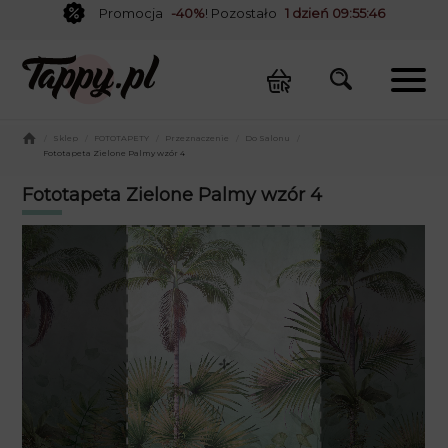
Promocja
-40%
! Pozostało
1 dzień 09:55:46
/
Sklep
/
FOTOTAPETY
/
Przeznaczenie
/
Do Salonu
/
Fototapeta Zielone Palmy wzór 4
Fototapeta Zielone Palmy wzór 4