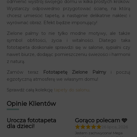
odmienić wystrój swojego domu w kilka prostych kroków.
Wystarczy odpowiednio przygotować ścianę, na którą
chcesz umieścić tapetę, a następnie delikatnie nakleić i
wyrównać obraz. Efekt będzie imponujący!
Zielone palmy to nie tylko modne motywy, ale także
symbol obfitości, życia i witalności. Dlatego taka
fototapeta doskonale sprawdzi się w salonie, sypialni czy
nawet biurze, dodając pomieszczeniu świeżości i harmonii
z naturą.
Zamów teraz
Fototapetę Zielone Palmy
i poczuj
egzotyczną atmosferę we własnym domu!
Sprawdź całą kolekcję
tapety do salonu
.
Opinie Klientów
Urocza fototapeta
Gorąco polecam 🩵
dla dzieci!
26 lipca, 2026
Jestem zachwycona! Mega