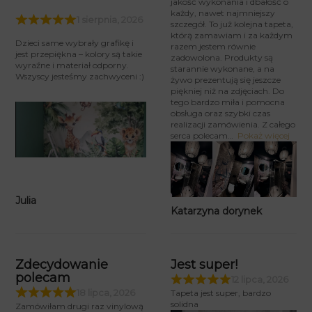
jakość wykonania i dbałość o
każdy, nawet najmniejszy
1 sierpnia, 2026
szczegół. To już kolejna tapeta,
którą zamawiam i za każdym
Dzieci same wybrały grafikę i
razem jestem równie
jest przepiękna – kolory są takie
zadowolona. Produkty są
wyraźne i materiał odporny.
starannie wykonane, a na
Wszyscy jesteśmy zachwyceni :)
żywo prezentują się jeszcze
piękniej niż na zdjęciach. Do
tego bardzo miła i pomocna
obsługa oraz szybki czas
realizacji zamówienia. Z całego
serca polecam
Pokaż więcej
Julia
Katarzyna dorynek
Zdecydowanie
Jest super!
polecam
12 lipca, 2026
18 lipca, 2026
Tapeta jest super, bardzo
solidna
Zamówiłam drugi raz vinylową