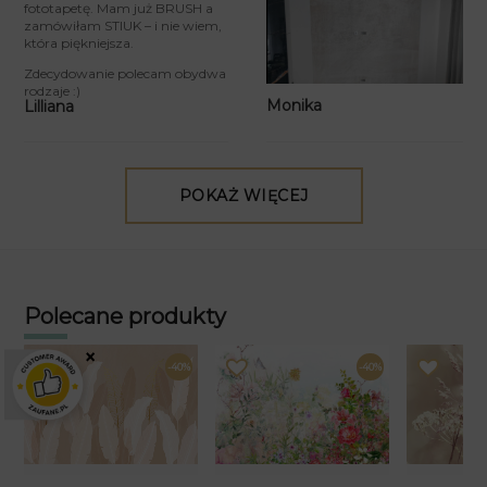
fototapetę. Mam już BRUSH a
zamówiłam STIUK – i nie wiem,
która piękniejsza.
Zdecydowanie polecam obydwa
rodzaje :)
Monika
Lilliana
POKAŻ WIĘCEJ
Polecane produkty
×
-40%
-40%