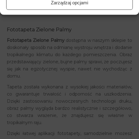
Zarządzaj opcjami
Fototapeta Zielone Palmy
Fototapeta Zielone Palmy
dostępna w naszym sklepie to
doskonały sposób na odmianę wystroju wnętrza i dodanie
tropikalnego klimatu do każdego pomieszczenia. Obraz
przedstawiający zielone, bujne palmy sprawi, że poczujesz
się jak na egzotycznej wyspie, nawet nie wychodząc z
domu.
Tapeta została wykonana z wysokiej jakości materiałów,
co gwarantuje trwałość i odporność na uszkodzenia.
Dzięki zastosowaniu nowoczesnych technologii druku,
obraz palmy wygląda bardzo realistycznie i szczegółowo,
co stwarza wrażenie, że znajdujesz się właśnie w
tropikalnym raju.
Dzięki łatwej aplikacji fototapety, samodzielnie możesz