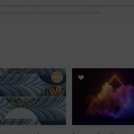
,
ilustracje
,
kolory
,
krajobrazy
,
odcienie czerwieni
,
odcienie pomarańczu
,
pomarańczo
a
,
park
,
przyroda
,
ptaki
,
roślina
,
scena
,
środowisko
,
zachód słońca
-40%