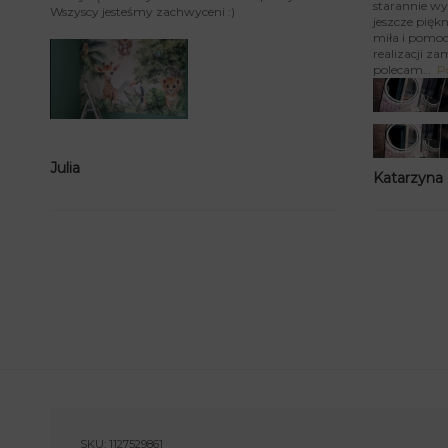
starannie wy
Wszyscy jesteśmy zachwyceni :)
jeszcze piękn
miła i pomoc
realizacji za
polecam
P
Julia
Katarzyna
SKU:
1127529861