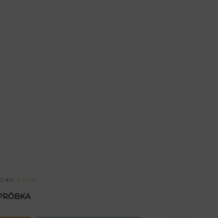
0 dni:
0.00
zł
.
PRÓBKA