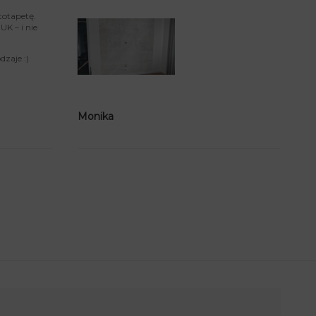
totapetę.
K – i nie
zaje :)
Monika