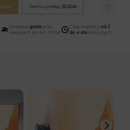
szyka
Zamów próbkę:
25.00zł
Dostawa
gratis
przy
Czas realizacji
od 2
y
zakupach za min. 399zł
do 4 dni
roboczych