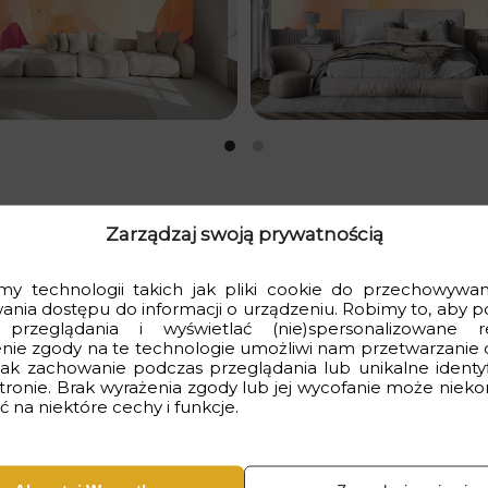
Zarządzaj swoją prywatnością
y technologii takich jak pliki cookie do przechowywani
wania dostępu do informacji o urządzeniu. Robimy to, aby p
adzi do Twojego wnętrza niepowtarzalny klimat i charakter. In
 przeglądania i wyświetlać (nie)spersonalizowane r
 nadając pomieszczeniu nowoczesny i oryginalny wygląd.
nie zgody na te technologie umożliwi nam przetwarzanie 
 jak zachowanie podczas przeglądania lub unikalne identyf
e do wielu rodzajów aranżacji wnętrz, od minimalistycznych po ba
stronie. Brak wyrażenia zgody lub jej wycofanie może nieko
porna na uszkodzenia, co gwarantuje długotrwałe użytkowanie be
 na niektóre cechy i funkcje.
ętrza bez konieczności przeprowadzania kosztownego remont
o charakteru.