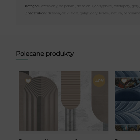
Kategorii:
czerwony
,
do jadalni
,
do salonu
,
do sypialni
,
fototapety
,
góry
Znaczników:
drzewa
,
dziki
,
flora
,
gałąź
,
góry
,
krzew
,
natura
,
panoram
Polecane produkty
-40%