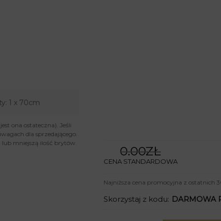
ty:
1 x 70cm
st ona ostateczna). Jeśli
uwagach dla sprzedającego.
lub mniejszą ilość brytów.
0.00ZŁ
CENA STANDARDOWA
Najniższa cena promocyjna z ostatnich 3
Skorzystaj z kodu:
DARMOWA 