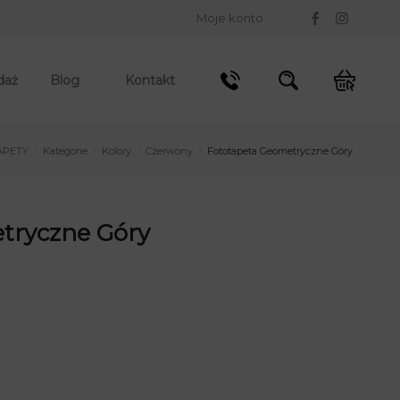
Moje konto
daż
Blog
Kontakt
APETY
Kategorie
Kolory
Czerwony
Fototapeta Geometryczne Góry
/
/
/
/
tryczne Góry