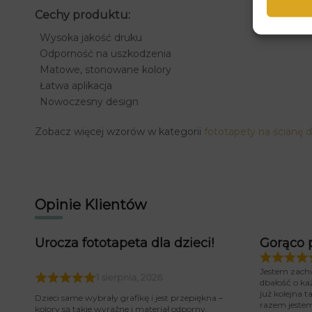
Cechy produktu:
Wysoka jakość druku
Odporność na uszkodzenia
Matowe, stonowane kolory
Łatwa aplikacja
Nowoczesny design
Zobacz więcej wzorów w kategorii
fototapety na ścianę 
Opinie Klientów
Urocza fototapeta dla dzieci!
Gorąco 
Jestem zach
1 sierpnia, 2026
dbałość o ka
już kolejna 
Dzieci same wybrały grafikę i jest przepiękna –
razem jeste
kolory są takie wyraźne i materiał odporny.