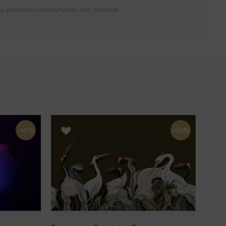
wy
,
przedpokój
,
skandynawski
,
styl
,
zwierzęta
-40%
-40%