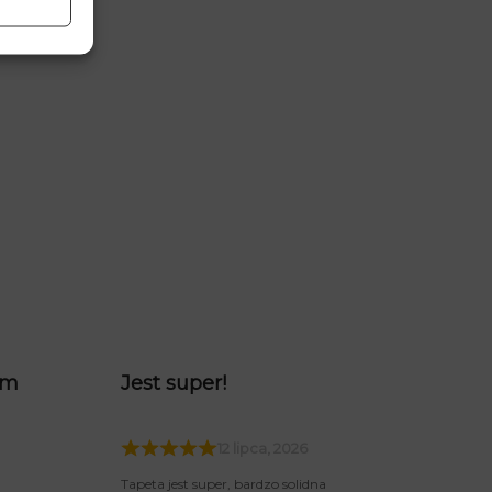
am
Jest super!
12 lipca, 2026
Tapeta jest super, bardzo solidna