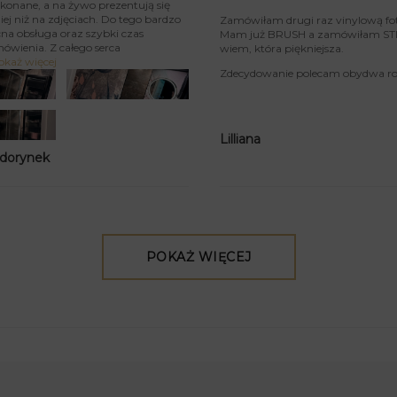
konane, a na żywo prezentują się
iej niż na zdjęciach. Do tego bardzo
Zamówiłam drugi raz vinylową fo
na obsługa oraz szybki czas
Mam już BRUSH a zamówiłam STIU
mówienia. Z całego serca
wiem, która piękniejsza.
okaż więcej
Zdecydowanie polecam obydwa rod
Lilliana
 dorynek
POKAŻ WIĘCEJ