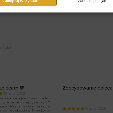
Akceptuj Wszystko
Zarządzaj opcjami
do salonu
.
polecam 🩵
Zdecydowanie polec
26 lipca, 2026
wycona! Mega jakość wykonania i
żdy, nawet najmniejszy szczegół. To
tapeta, którą zamawiam i za każdym
18 lipca, 2026
m równie zadowolona. Produkty są