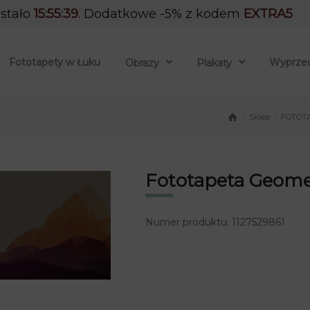
stało
15:55:38
. Dodatkowe -5% z kodem
EXTRA5
Fototapety w Łuku
Wyprze
Obrazy
Plakaty
Sklep
FOTOT
/
/
Fototapeta Geome
Numer produktu: 1127529861