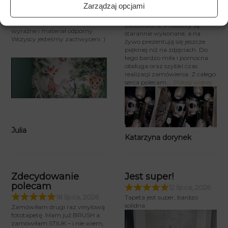
szczegół. To już kolejna tapeta,
Zarządzaj opcjami
którą zamawiam i za każdym
Dzieci same wybrały grafikę i
razem jestem równie
jest przepiękna – kolory są takie
zadowolona. Produkty są
wyraźne i materiał odporny.
starannie wykonane, a na
Wszyscy jesteśmy zachwyceni :)
żywo prezentują się jeszcze
piękniej niż na zdjęciach. Do
tego bardzo miła i pomocna
obsługa oraz szybki czas
realizacji zamówienia. Z całego
serca polecam
Pokaż więcej
Julia
Katarzyna dorynek
Zdecydowanie
Jest super!
polecam
12 lipca, 2026
18 lipca, 2026
Tapeta jest super, bardzo
solidna
Zamówiłam drugi raz vinylową
fototapetę. Mam już BRUSH a
zamówiłam STIUK – i nie wiem,