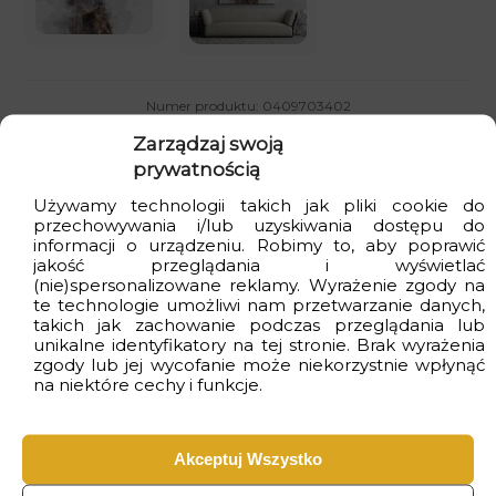
Numer produktu: 0409703402
Kupujesz bezpiecznie
: produkt polski i
Zarządzaj swoją
ekologiczny
prywatnością
Dostawa
gratis
przy zakupach za min. 399zł
Używamy technologii takich jak pliki cookie do
przechowywania i/lub uzyskiwania dostępu do
informacji o urządzeniu. Robimy to, aby poprawić
Czas realizacji
od 2 do 4 dni
roboczych
jakość przeglądania i wyświetlać
(nie)spersonalizowane reklamy. Wyrażenie zgody na
te technologie umożliwi nam przetwarzanie danych,
takich jak zachowanie podczas przeglądania lub
Opinie Klientów
unikalne identyfikatory na tej stronie. Brak wyrażenia
zgody lub jej wycofanie może niekorzystnie wpłynąć
na niektóre cechy i funkcje.
Urocza fototapeta
Gorąco polecam 🩵
dla dzieci!
26 lipca, 2026
Jestem zachwycona! Mega
Akceptuj Wszystko
jakość wykonania i dbałość o
każdy, nawet najmniejszy
1 sierpnia, 2026