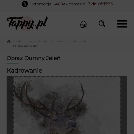
Promocja
-40%
! Pozostało
3 dni 05:17:35
/
Sklep
/
OBRAZY i PLAKATY
/
OBRAZY
/
Abstrakcja
/
Obraz Dumny Jeleń
Obraz Dumny Jeleń
Kadrowanie