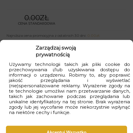
0.00ZŁ
CENA STANDARDOWA
Najniższa cena promocyjna z ostatnich 30 dni:
0.00
zł
.
Zarządzaj swoją
prywatnością
Używamy technologii takich jak pliki cookie do
przechowywania i/lub uzyskiwania dostępu do
Dodaj do koszyka
informacji o urządzeniu. Robimy to, aby poprawić
jakość przeglądania i wyświetlać
(nie)spersonalizowane reklamy. Wyrażenie zgody na
te technologie umożliwi nam przetwarzanie danych,
takich jak zachowanie podczas przeglądania lub
unikalne identyfikatory na tej stronie. Brak wyrażenia
Kupujesz bezpiecznie
: produkt polski i
zgody lub jej wycofanie może niekorzystnie wpłynąć
ekologiczny
na niektóre cechy i funkcje.
Dostawa
gratis
przy zakupach za min. 399zł
Akceptuj Wszystko