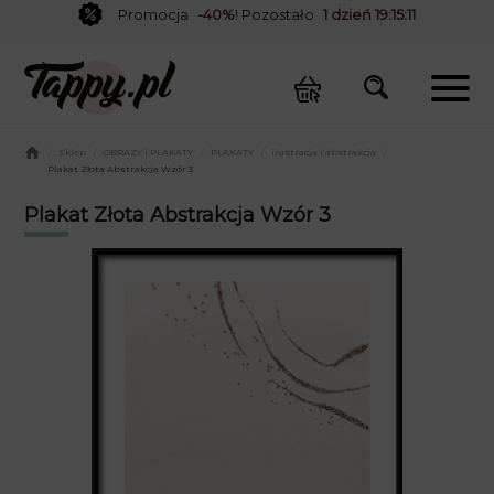
Promocja
-40%
! Pozostało
1 dzień 19:15:10
/
Sklep
/
OBRAZY i PLAKATY
/
PLAKATY
/
ilustracja i abstrakcja
/
Plakat Złota Abstrakcja Wzór 3
Plakat Złota Abstrakcja Wzór 3