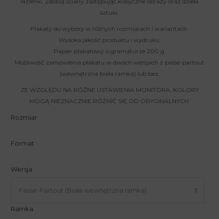
łazienki. Zdobią ściany zastępując klasyczne obrazy oraz dzieła
sztuki.
Plakaty do wybory w różnych rozmiarach i wariantach.
Wysoka jakość produktu i wydruku.
Papier plakatowy o gramaturze 200 g.
Możliwość zamówienia plakatu w dwóch wersjach z passe-partout
(wewnętrzna biała ramka) lub bez.
ZE WZGLĘDU NA RÓŻNE USTAWIENIA MONITORA, KOLORY
MOGĄ NIEZNACZNIE RÓŻNIĆ SIĘ OD ORYGINALNYCH.
Rozmiar
Format
Wersja
Ramka