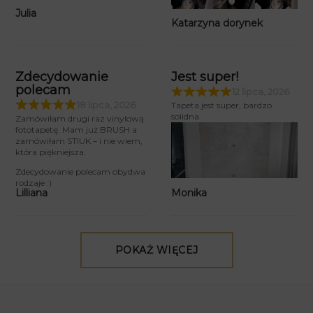
Julia
Katarzyna dorynek
Zdecydowanie
Jest super!
polecam
12 lipca, 2026
18 lipca, 2026
Tapeta jest super, bardzo
solidna
Zamówiłam drugi raz vinylową
fototapetę. Mam już BRUSH a
zamówiłam STIUK – i nie wiem,
która piękniejsza.
Zdecydowanie polecam obydwa
rodzaje :)
Monika
Lilliana
POKAŻ WIĘCEJ