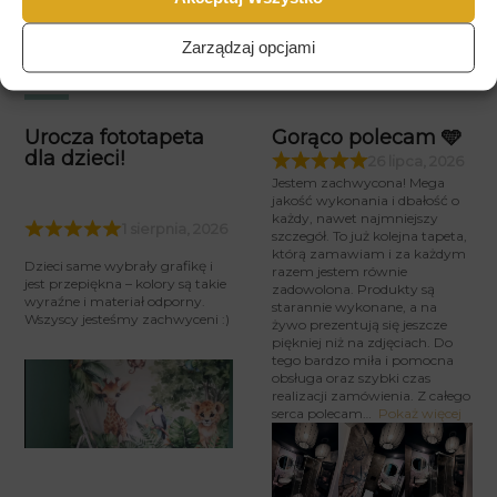
Czas realizacji
od 2 do 4 dni
roboczych
Zarządzaj opcjami
Opinie Klientów
Urocza fototapeta
Gorąco polecam 🩵
dla dzieci!
26 lipca, 2026
Jestem zachwycona! Mega
jakość wykonania i dbałość o
każdy, nawet najmniejszy
1 sierpnia, 2026
szczegół. To już kolejna tapeta,
którą zamawiam i za każdym
Dzieci same wybrały grafikę i
razem jestem równie
jest przepiękna – kolory są takie
zadowolona. Produkty są
wyraźne i materiał odporny.
starannie wykonane, a na
Wszyscy jesteśmy zachwyceni :)
żywo prezentują się jeszcze
piękniej niż na zdjęciach. Do
tego bardzo miła i pomocna
obsługa oraz szybki czas
realizacji zamówienia. Z całego
serca polecam
Pokaż więcej