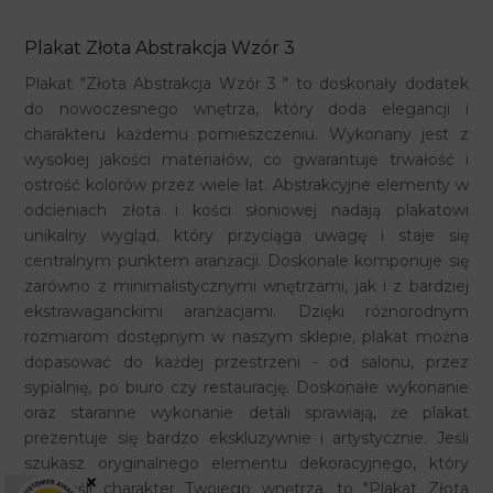
Plakat Złota Abstrakcja Wzór 3
Plakat "Złota Abstrakcja Wzór 3 " to doskonały dodatek
do nowoczesnego wnętrza, który doda elegancji i
charakteru każdemu pomieszczeniu. Wykonany jest z
wysokiej jakości materiałów, co gwarantuje trwałość i
ostrość kolorów przez wiele lat. Abstrakcyjne elementy w
odcieniach złota i kości słoniowej nadają plakatowi
unikalny wygląd, który przyciąga uwagę i staje się
centralnym punktem aranżacji. Doskonale komponuje się
zarówno z minimalistycznymi wnętrzami, jak i z bardziej
ekstrawaganckimi aranżacjami. Dzięki różnorodnym
rozmiarom dostępnym w naszym sklepie, plakat można
dopasować do każdej przestrzeni - od salonu, przez
sypialnię, po biuro czy restaurację. Doskonałe wykonanie
oraz staranne wykonanie detali sprawiają, że plakat
prezentuje się bardzo ekskluzywnie i artystycznie. Jeśli
szukasz oryginalnego elementu dekoracyjnego, który
×
podkreśli charakter Twojego wnętrza, to "Plakat Złota