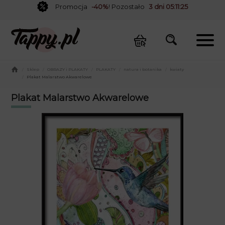
Promocja
-40%
! Pozostało
3 dni 05:11:24
/
Sklep
/
OBRAZY i PLAKATY
/
PLAKATY
/
natura i botanika
/
kwiaty
/
Plakat Malarstwo Akwarelowe
Plakat Malarstwo Akwarelowe