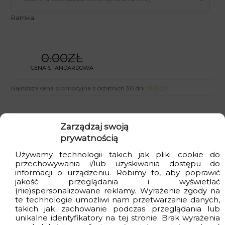
Ramka
0.00ZŁ
CENA STANDARDOWA
Najniższa cena promocyjna z ostatnich 30 dni:
0.00
zł
.
Zarządzaj swoją
prywatnością
Dodaj do koszyka
Używamy technologii takich jak pliki cookie do
przechowywania i/lub uzyskiwania dostępu do
informacji o urządzeniu. Robimy to, aby poprawić
jakość przeglądania i wyświetlać
(nie)spersonalizowane reklamy. Wyrażenie zgody na
te technologie umożliwi nam przetwarzanie danych,
Kupujesz bezpiecznie
: produkt polski i
takich jak zachowanie podczas przeglądania lub
unikalne identyfikatory na tej stronie. Brak wyrażenia
ekologiczny