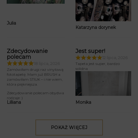
Julia
Katarzyna dorynek
Zdecydowanie
Jest super!
polecam
12 lipca, 2026
18 lipca, 2026
Tapeta jest super, bardzo
solidna
Zamówiłam drugi raz vinylową
fototapetę. Mam już BRUSH a
zamówiłam STIUK – i nie wiem,
która piękniejsza.
Zdecydowanie polecam obydwa
rodzaje :)
Monika
Lilliana
POKAŻ WIĘCEJ