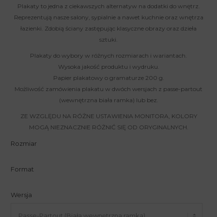
Plakaty to jedna z ciekawszych alternatyw na dodatki do wnętrz.
Reprezentują nasze salony, sypialnie a nawet kuchnie oraz wnętrza
łazienki. Zdobią ściany zastępując klasyczne obrazy oraz dzieła
sztuki.
Plakaty do wybory w różnych rozmiarach i wariantach.
Wysoka jakość produktu i wydruku.
Papier plakatowy o gramaturze 200 g.
Możliwość zamówienia plakatu w dwóch wersjach z passe-partout
(wewnętrzna biała ramka) lub bez.
ZE WZGLĘDU NA RÓŻNE USTAWIENIA MONITORA, KOLORY
MOGĄ NIEZNACZNIE RÓŻNIĆ SIĘ OD ORYGINALNYCH.
Rozmiar
Format
Wersja