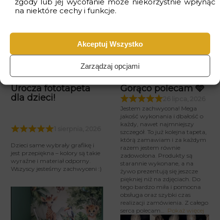
zgody lub jej wycofanie może niekorzystnie wpłynąć
na niektóre cechy i funkcje.
Dostawa
gratis
przy zakupach za min. 399zł
Czas realizacji
od 2 do 4 dni
roboczych
Akceptuj Wszystko
Opinie Klientów
Zarządzaj opcjami
Urocza fototapeta
Gorąco polecam 🩵
dla dzieci!
26 lipca, 2026
Jestem zachwycona! Mega
jakość wykonania i dbałość o
każdy, nawet najmniejszy
1 sierpnia, 2026
szczegół. To już kolejna tapeta,
którą zamawiam i za każdym
Dzieci same wybrały grafikę i
razem jestem równie
jest przepiękna – kolory są takie
zadowolona. Produkty są
wyraźne i materiał odporny.
starannie wykonane, a na
Wszyscy jesteśmy zachwyceni :)
żywo prezentują się jeszcze
piękniej niż na zdjęciach. Do
tego bardzo miła i pomocna
obsługa oraz szybki czas
realizacji zamówienia. Z całego
serca polecam
Pokaż więcej