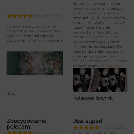
Jestem zachwycona! Mega
jakość wykonania i dbałość o
każdy, nawet najmniejszy
1 sierpnia, 2026
szczegół. To już kolejna tapeta,
którą zamawiam i za każdym
Dzieci same wybrały grafikę i
razem jestem równie
jest przepiękna – kolory są takie
zadowolona. Produkty są
wyraźne i materiał odporny.
starannie wykonane, a na
Wszyscy jesteśmy zachwyceni :)
żywo prezentują się jeszcze
piękniej niż na zdjęciach. Do
tego bardzo miła i pomocna
obsługa oraz szybki czas
realizacji zamówienia. Z całego
serca polecam
Pokaż więcej
Julia
Katarzyna dorynek
Zdecydowanie
Jest super!
polecam
12 lipca, 2026
18 lipca, 2026
Tapeta jest super, bardzo