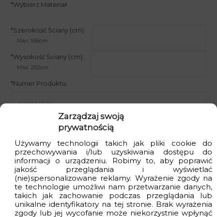
*
Wybierz Materiał:
*
Szerokość Ściany (cm):
Max: 596cm
*
Wysokość Ściany (cm):
Max: 252cm
*
Numer Produktu:
Zarządzaj swoją
prywatnością
Wpisz numer produktu, dla którego chcesz zamówić próbkę.
Używamy technologii takich jak pliki cookie do
0.00ZŁ
przechowywania i/lub uzyskiwania dostępu do
informacji o urządzeniu. Robimy to, aby poprawić
CENA STANDARDOWA
jakość przeglądania i wyświetlać
(nie)spersonalizowane reklamy. Wyrażenie zgody na
Najniższa cena promocyjna z ostatnich 30 dni:
0.00
zł
.
te technologie umożliwi nam przetwarzanie danych,
takich jak zachowanie podczas przeglądania lub
Skorzystaj z kodu:
DARMOWA PRÓBKA
unikalne identyfikatory na tej stronie. Brak wyrażenia
zgody lub jej wycofanie może niekorzystnie wpłynąć