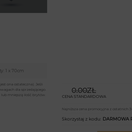
ty:
1 x 70cm
st ona ostateczna). Jeśli
0.00ZŁ
uwagach dla sprzedającego.
lub mniejszą ilość brytów.
CENA STANDARDOWA
Najniższa cena promocyjna z ostatnich 3
Skorzystaj z kodu:
DARMOWA 