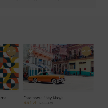
-40%
-40%
czna
Fototapeta Żółty Klasyk
44.1 zł
73.50 zł