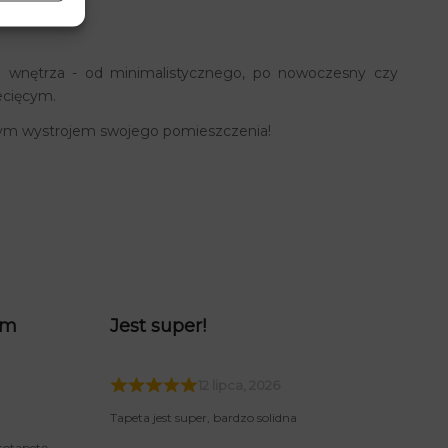
i wnętrza - od minimalistycznego, po nowoczesny czy
ecięcym.
nym wystrojem swojego pomieszczenia!
am
Jest super!
12 lipca, 2026
Tapeta jest super, bardzo solidna
totapetę.