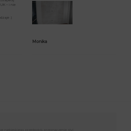
K – i nie
zaje :)
Monika
ie niebieskiego
,
przedpokój
,
przeznaczenie
,
styl