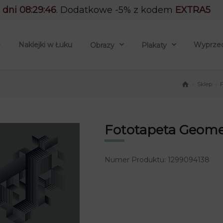
 dni 08:29:45
. Dodatkowe -5% z kodem
EXTRA5
e
Naklejki w Łuku
Wyprze
Obrazy
Plakaty
Sklep
/
/
Fototapeta Geome
Numer Produktu: 1299094138