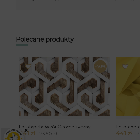
Polecane produkty
-40%
Fototapeta Wzór Geometryczny
Fototapeta
×
44.1 zł
44.1 zł
73.50 zł
7