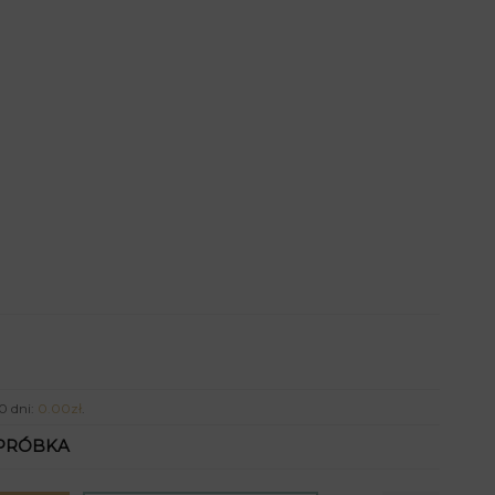
0 dni:
0.00
zł
.
PRÓBKA