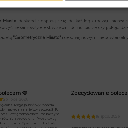
 Miasto
doskonale dopasuje się do każdego rodzaju aranżacj
tworzyć niesamowity efekt w swoim domu, biurze czy pokoju dzi
otapetę
"Geometryczne Miasto"
i ciesz się nowym, niepowtarzal
polecam 🩵
Zdecydowanie polec
26 lipca, 2026
wycona! Mega jakość wykonania i
żdy, nawet najmniejszy szczegół. To
tapeta, którą zamawiam i za każdym
18 lipca, 2026
m równie zadowolona. Produkty są
konane, a na żywo prezentują się
iej niż na zdjęciach. Do tego bardzo
Zamówiłam drugi raz vinylową fo