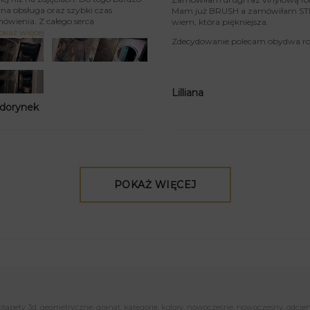
na obsługa oraz szybki czas
Mam już BRUSH a zamówiłam STIU
mówienia. Z całego serca
wiem, która piękniejsza.
okaż więcej
Zdecydowanie polecam obydwa rod
Lilliana
 dorynek
POKAŻ WIĘCEJ
otapety 3d
,
geometryczne
,
granat
,
kategorie
,
kolory
,
nowoczesne
,
nowoczesny
,
odcien