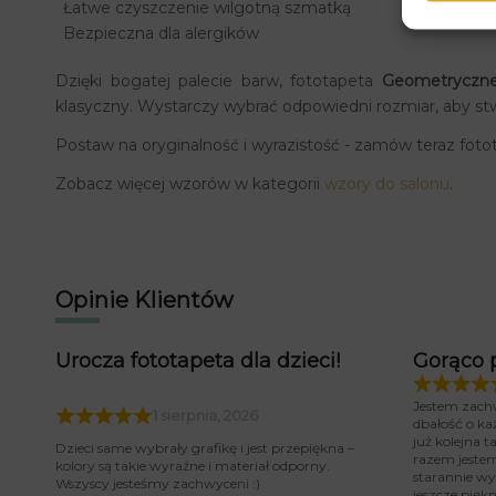
Łatwe czyszczenie wilgotną szmatką
Bezpieczna dla alergików
Dzięki bogatej palecie barw, fototapeta
Geometryczne
klasyczny. Wystarczy wybrać odpowiedni rozmiar, aby s
Postaw na oryginalność i wyrazistość - zamów teraz fot
Zobacz więcej wzorów w kategorii
wzory do salonu
.
Opinie Klientów
Urocza fototapeta dla dzieci!
Gorąco 
Jestem zach
1 sierpnia, 2026
dbałość o ka
już kolejna 
Dzieci same wybrały grafikę i jest przepiękna –
razem jeste
kolory są takie wyraźne i materiał odporny.
starannie wy
Wszyscy jesteśmy zachwyceni :)
jeszcze piękn