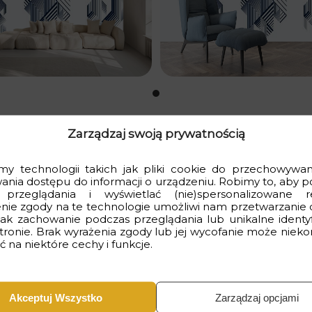
Zarządzaj swoją prywatnością
y technologii takich jak pliki cookie do przechowywani
wania dostępu do informacji o urządzeniu. Robimy to, aby p
 przeglądania i wyświetlać (nie)spersonalizowane r
swojego wnętrza? Ta
Fototapeta Geometryczne Miasto
będzie
nie zgody na te technologie umożliwi nam przetwarzanie 
czenie nabierze nowego charakteru i wyrazistości.
 jak zachowanie podczas przeglądania lub unikalne identyf
stronie. Brak wyrażenia zgody lub jej wycofanie może nieko
 na niektóre cechy i funkcje.
Akceptuj Wszystko
Zarządzaj opcjami