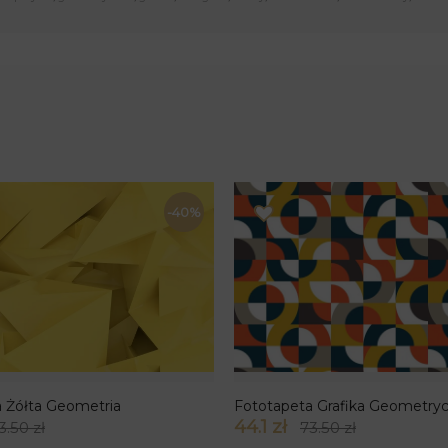
-40%
 Żółta Geometria
Fototapeta Grafika Geometry
44.1 zł
3.50 zł
73.50 zł