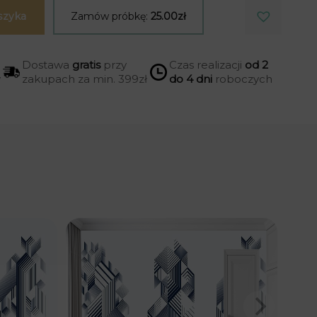
szyka
Zamów próbkę:
25.00zł
Dostawa
gratis
przy
Czas realizacji
od 2
y
zakupach za min. 399zł
do 4 dni
roboczych