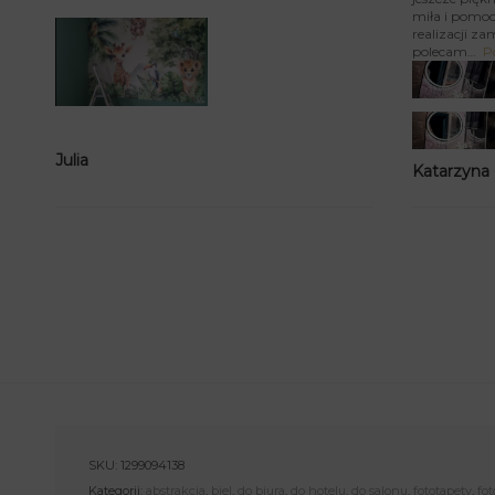
miła i pomoc
realizacji za
polecam
P
Julia
Katarzyna
SKU:
1299094138
Kategorii:
abstrakcja
,
biel
,
do biura
,
do hotelu
,
do salonu
,
fototapety
,
fot