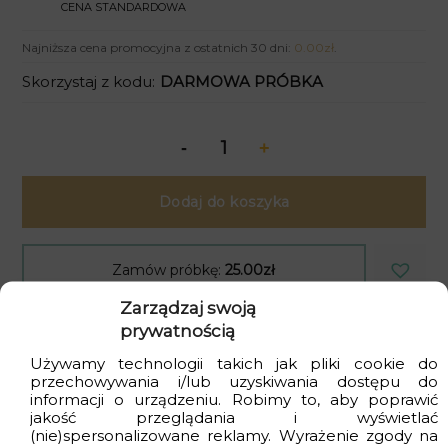
CENA STANDARDOWA
Najniższa cena promocyjna z ostatnich 30 dni:
0.00
zł
.
Skorzystaj z kodu:
DARMOWA PRÓBKA
Dodaj do koszyka
Zamów próbkę:
25.00zł
Zarządzaj swoją
prywatnością
Kupujesz bezpiecznie
: produkt polski i
ekologiczny
Używamy technologii takich jak pliki cookie do
przechowywania i/lub uzyskiwania dostępu do
informacji o urządzeniu. Robimy to, aby poprawić
Dostawa
gratis
przy zakupach za min. 399zł
jakość przeglądania i wyświetlać
(nie)spersonalizowane reklamy. Wyrażenie zgody na
Czas realizacji
od 2 do 4 dni
roboczych