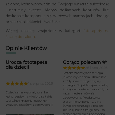
ścienna, która wprowadzi do Twojego wnętrza subtelność
i naturalny akcent.
Motyw delikatnych konturów liści
doskonale komponuje się w różnych aranżacjach, dodając
przestrzeni lekkości i świeżości.
Więcej inspiracji znajdziesz w kategorii
fototapety na
ścianę do salonu
.
Opinie Klientów
Urocza fototapeta
Gorąco polecam 🩵
dla dzieci!
26 lipca, 2026
Jestem zachwycona! Mega
jakość wykonania i dbałość o
każdy, nawet najmniejszy
1 sierpnia, 2026
szczegół. To już kolejna tapeta,
którą zamawiam i za każdym
Dzieci same wybrały grafikę i
razem jestem równie
jest przepiękna – kolory są takie
zadowolona. Produkty są
wyraźne i materiał odporny.
starannie wykonane, a na
Wszyscy jesteśmy zachwyceni :)
żywo prezentują się jeszcze
piękniej niż na zdjęciach. Do
tego bardzo miła i pomocna