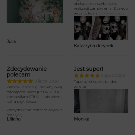
obsługa oraz szybki czas
realizacji zamówienia. Z całego
serca polecam
Pokaż więcej
Julia
Katarzyna dorynek
Zdecydowanie
Jest super!
polecam
12 lipca, 2026
18 lipca, 2026
Tapeta jest super, bardzo
solidna
Zamówiłam drugi raz vinylową
fototapetę. Mam już BRUSH a
zamówiłam STIUK – i nie wiem,
która piękniejsza.
Zdecydowanie polecam obydwa
rodzaje :)
Monika
Lilliana