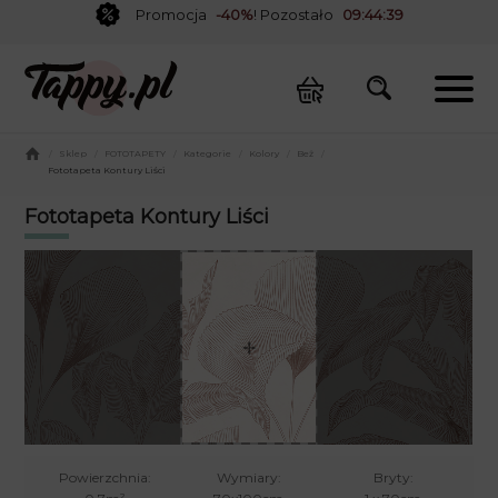
Promocja
-40%
! Pozostało
09:44:39
/
Sklep
/
FOTOTAPETY
/
Kategorie
/
Kolory
/
Beż
/
Fototapeta Kontury Liści
Fototapeta Kontury Liści
Powierzchnia:
Wymiary:
Bryty: