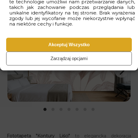
te technologie umożliwi nam przetwarzanie danych,
takich jak zachowanie podczas przeglądania lub
unikalne identyfikatory na tej stronie. Brak wyrażenia
zgody lub jej wycofanie może niekorzystnie wpłynąć
na niektóre cechy i funkcje.
Wizualizacje
Akceptuj Wszystko
Zarządzaj opcjami
Fototapeta "Kontury Liści"
to elegancka dekoracja