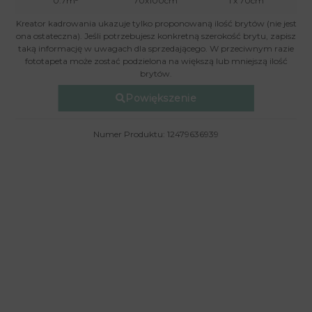
0.7m²
70x100cm
1 x 70cm
Kreator kadrowania ukazuje tylko proponowaną ilość brytów (nie jest
ona ostateczna). Jeśli potrzebujesz konkretną szerokość brytu, zapisz
taką informację w uwagach dla sprzedającego. W przeciwnym razie
fototapeta może zostać podzielona na większą lub mniejszą ilość
brytów.
Powiększenie
Numer Produktu: 12479636939