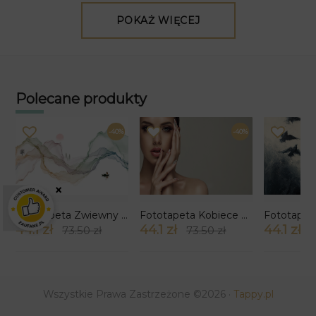
POKAŻ WIĘCEJ
Polecane produkty
-40%
-40%
×
Fototapeta Zwiewny Krajobraz
Fototapeta Kobiece Piękno
44.1 zł
44.1 zł
44.1 zł
73.50 zł
73.50 zł
7
Wszystkie Prawa Zastrzeżone ©2026 ·
Tappy.pl