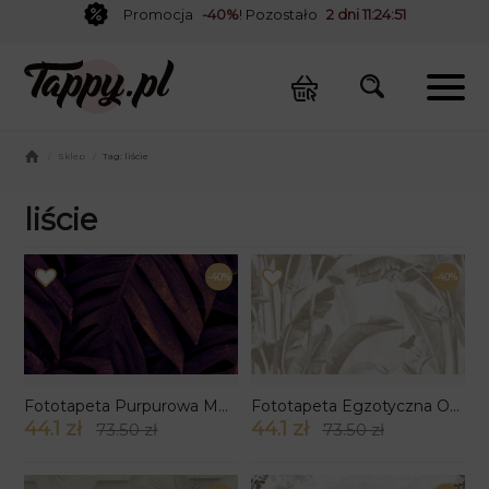
Promocja
-40%
! Pozostało
2 dni 11:24:51
/
Sklep
/
Tag: liście
liście
-40%
-40%
Fototapeta Purpurowa Monstera
Fototapeta Egzotyczna Oaza
44.1 zł
44.1 zł
73.50 zł
73.50 zł