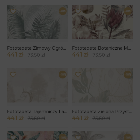
-40%
-40%
Fototapeta Zimowy Ogród Tropikalny
Fototapeta Botaniczna Melodia
44.1 zł
44.1 zł
73.50 zł
73.50 zł
-40%
-40%
Fototapeta Tajemniczy Las Jednorożców
Fototapeta Zielona Przystań
44.1 zł
44.1 zł
73.50 zł
73.50 zł
-40%
-40%