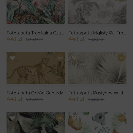
Fototapeta Tropikalna Czujność
Fototapeta Mglisty Raj Tropików
44.1 zł
44.1 zł
73.50 zł
73.50 zł
-40%
-40%
Fototapeta Ogród Geparda
Fototapeta Pustynny Wiatr wzór 2
44.1 zł
44.1 zł
73.50 zł
73.50 zł
-40%
-40%