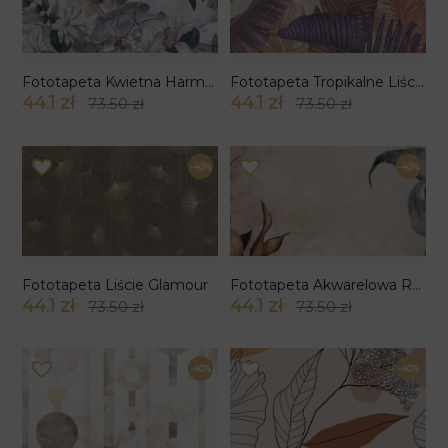
Fototapeta Kwietna Harmonia
Fototapeta Tropikalne Liście wzór 23
44.1 zł
44.1 zł
73.50 zł
73.50 zł
-40%
-40%
Fototapeta Liście Glamour
Fototapeta Akwarelowa Roślinna Subtelność
44.1 zł
44.1 zł
73.50 zł
73.50 zł
-40%
-40%