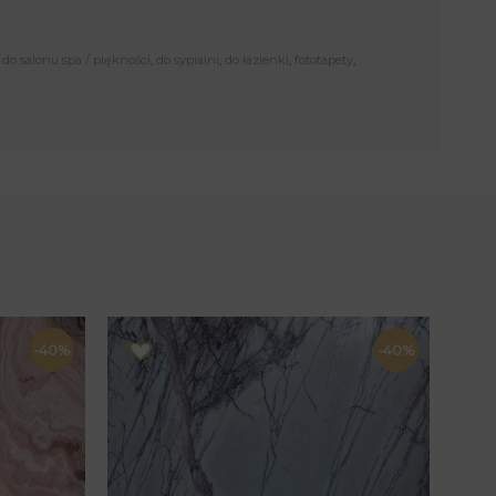
,
do salonu spa / piękności
,
do sypialni
,
do łazienki
,
fototapety
,
-40%
-40%