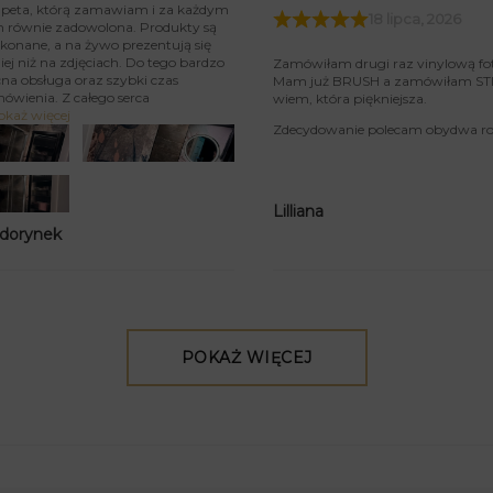
tapeta, którą zamawiam i za każdym
18 lipca, 2026
m równie zadowolona. Produkty są
konane, a na żywo prezentują się
iej niż na zdjęciach. Do tego bardzo
Zamówiłam drugi raz vinylową fo
na obsługa oraz szybki czas
Mam już BRUSH a zamówiłam STIU
mówienia. Z całego serca
wiem, która piękniejsza.
okaż więcej
Zdecydowanie polecam obydwa rod
Lilliana
 dorynek
POKAŻ WIĘCEJ