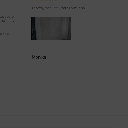
Tapeta jest super, bardzo solidna
totapetę.
K – i nie
zaje :)
Monika