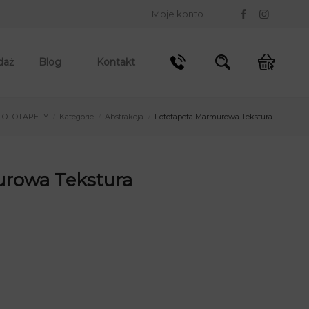
Moje konto
daż
Blog
Kontakt
FOTOTAPETY
Kategorie
Abstrakcja
Fototapeta Marmurowa Tekstura
/
/
/
rowa Tekstura