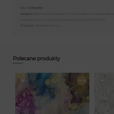
SKU:
1228406900
Kategorii:
abstrakcja
,
dla dziecka
,
do biura
,
do gabinetu lekarskiego
,
do
kategorie
,
kolorowy
,
kolory
,
przedpokój
,
przeznaczenie
,
tekstury
Znacznik:
fototapety marmur
Polecane produkty
-40%