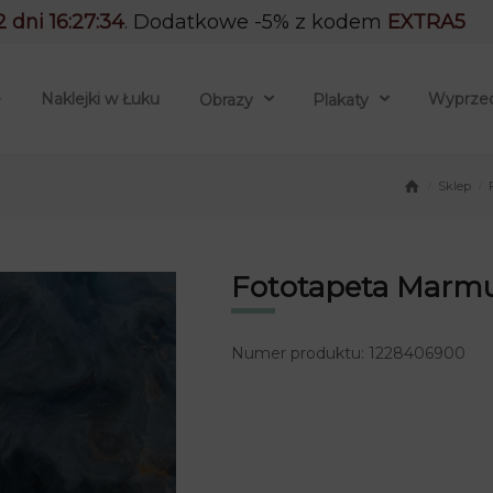
2 dni 16:27:33
. Dodatkowe -5% z kodem
EXTRA5
e
Naklejki w Łuku
Wyprze
Obrazy
Plakaty
Sklep
/
/
Fototapeta Marmu
Numer produktu: 1228406900