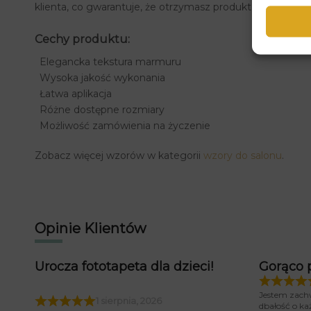
klienta, co gwarantuje, że otrzymasz produkt idealnie d
Cechy produktu:
Elegancka tekstura marmuru
Wysoka jakość wykonania
Łatwa aplikacja
Różne dostępne rozmiary
Możliwość zamówienia na życzenie
Zobacz więcej wzorów w kategorii
wzory do salonu
.
Opinie Klientów
Urocza fototapeta dla dzieci!
Gorąco 
Jestem zach
1 sierpnia, 2026
dbałość o ka