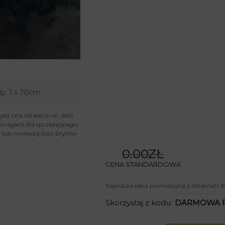
ty:
1 x 70cm
st ona ostateczna). Jeśli
uwagach dla sprzedającego.
lub mniejszą ilość brytów.
0.00ZŁ
CENA STANDARDOWA
Najniższa cena promocyjna z ostatnich 3
Skorzystaj z kodu:
DARMOWA 