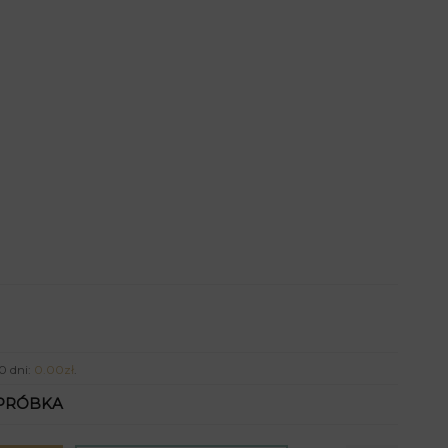
0 dni:
0.00
zł
.
PRÓBKA