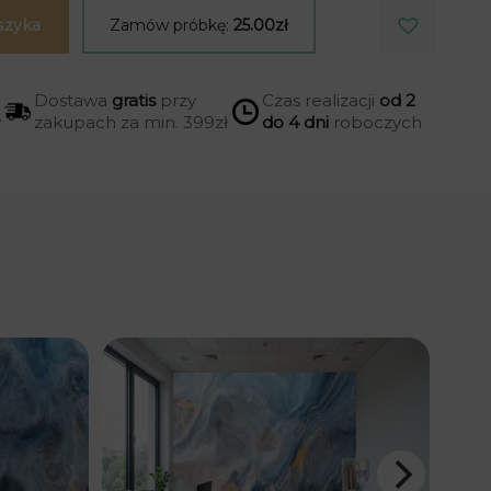
szyka
Zamów próbkę:
25.00zł
Dostawa
gratis
przy
Czas realizacji
od 2
y
zakupach za min. 399zł
do 4 dni
roboczych