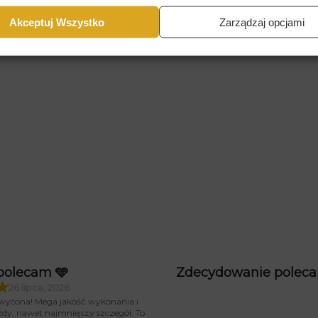
opasowany do Twoich potrzeb.
Akceptuj Wszystko
Zarządzaj opcjami
polecam 🩵
Zdecydowanie polec
26 lipca, 2026
wycona! Mega jakość wykonania i
żdy, nawet najmniejszy szczegół. To