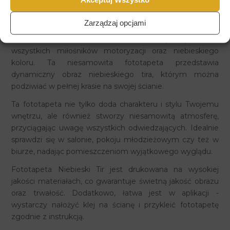
Fototapeta Niebieski Tir
Zarządzaj opcjami
Fototapeta Niebieski Tir to doskonały wybór dla
wszystkich miłośników motoryzacji oraz niebieskiego
koloru. Ta niesamowita fototapeta przedstawia
dynamiczny obraz niebieskiego tira, którym można
podziwiać w pełnej krasie na swojej ścianie.
Ta fototapeta nie tylko doda charakteru i stylu Twojemu
wnętrzu, ale również stworzy niesamowitą atmosferę,
przyciągając uwagę wszystkich odwiedzających. Idealnie
sprawdzi się w salonie, pokoju młodzieżowym czy też w
biurze, nadając pomieszczeniom wyjątkowego wyglądu.
Fototapeta Niebieski Tir jest drukowana na wysokiej
jakości materiałach, co gwarantuje świetną jakość obrazu
oraz trwałość. Dodatkowo, łatwa jest w aplikacji -
wystarczy nałożyć klej na ścianę i przykleić fototapetę
zgodnie z instrukcją.