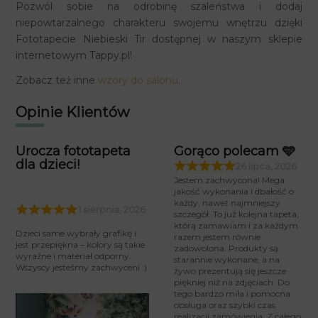
Pozwól sobie na odrobinę szaleństwa i dodaj
niepowtarzalnego charakteru swojemu wnętrzu dzięki
Fototapecie Niebieski Tir dostępnej w naszym sklepie
internetowym Tappy.pl!
Zobacz też inne
wzory do salonu
.
Opinie Klientów
Urocza fototapeta
Gorąco polecam 🩵
dla dzieci!
26 lipca, 2026
Jestem zachwycona! Mega
jakość wykonania i dbałość o
każdy, nawet najmniejszy
1 sierpnia, 2026
szczegół. To już kolejna tapeta,
którą zamawiam i za każdym
Dzieci same wybrały grafikę i
razem jestem równie
jest przepiękna – kolory są takie
zadowolona. Produkty są
wyraźne i materiał odporny.
starannie wykonane, a na
Wszyscy jesteśmy zachwyceni :)
żywo prezentują się jeszcze
piękniej niż na zdjęciach. Do
tego bardzo miła i pomocna
obsługa oraz szybki czas
realizacji zamówienia. Z całego