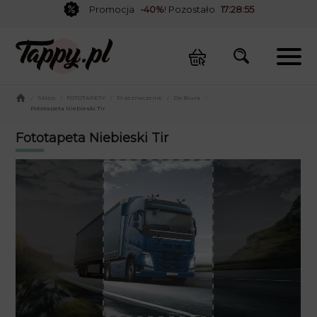
Promocja
-40%
! Pozostało
17:28:55
/
Sklep
/
FOTOTAPETY
/
Przeznaczenie
/
Do Biura
/
Fototapeta Niebieski Tir
Fototapeta Niebieski Tir