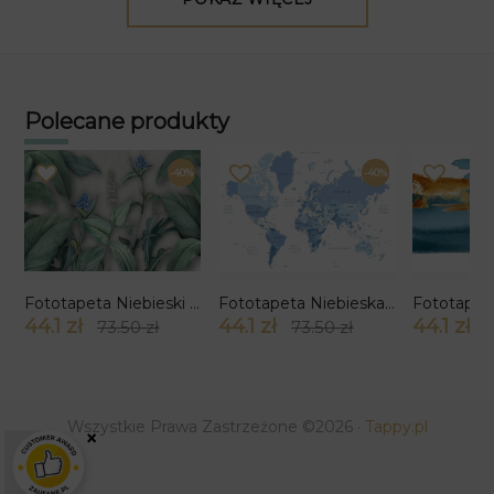
Polecane produkty
-40%
-40%
Fototapeta Niebieski Kwiat
Fototapeta Niebieska Mapa
44.1 zł
44.1 zł
44.1 zł
73.50 zł
73.50 zł
7
Wszystkie Prawa Zastrzeżone ©2026 ·
Tappy.pl
×