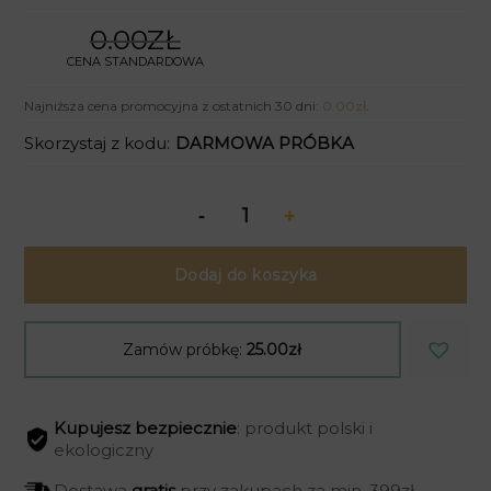
0.00ZŁ
CENA STANDARDOWA
Najniższa cena promocyjna z ostatnich 30 dni:
0.00
zł
.
Skorzystaj z kodu:
DARMOWA PRÓBKA
Dodaj do koszyka
Zamów próbkę:
25.00zł
Kupujesz bezpiecznie
: produkt polski i
ekologiczny
Dostawa
gratis
przy zakupach za min. 399zł