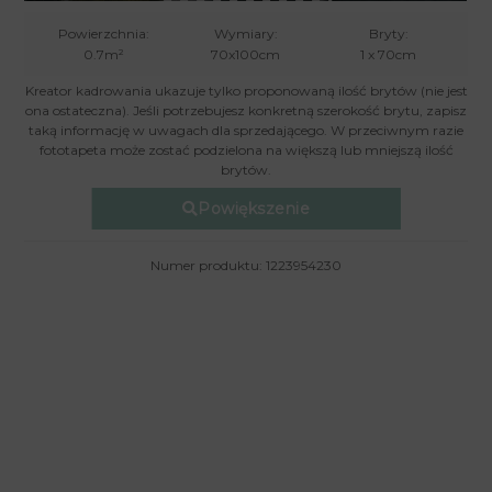
Powierzchnia:
Wymiary:
Bryty:
0.7m²
70x100cm
1 x 70cm
Kreator kadrowania ukazuje tylko proponowaną ilość brytów (nie jest
ona ostateczna). Jeśli potrzebujesz konkretną szerokość brytu, zapisz
taką informację w uwagach dla sprzedającego. W przeciwnym razie
fototapeta może zostać podzielona na większą lub mniejszą ilość
brytów.
Powiększenie
Numer produktu: 1223954230