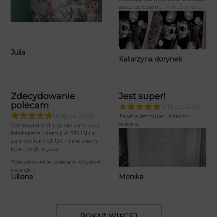
serca polecam
Pokaż więcej
Julia
Katarzyna dorynek
Zdecydowanie
Jest super!
polecam
12 lipca, 2026
18 lipca, 2026
Tapeta jest super, bardzo
solidna
Zamówiłam drugi raz vinylową
fototapetę. Mam już BRUSH a
zamówiłam STIUK – i nie wiem,
która piękniejsza.
Zdecydowanie polecam obydwa
rodzaje :)
Monika
Lilliana
POKAŻ WIĘCEJ