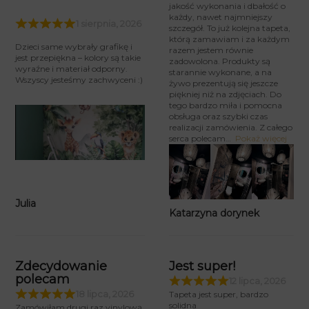
jakość wykonania i dbałość o
każdy, nawet najmniejszy
1 sierpnia, 2026
szczegół. To już kolejna tapeta,
którą zamawiam i za każdym
Dzieci same wybrały grafikę i
razem jestem równie
jest przepiękna – kolory są takie
zadowolona. Produkty są
wyraźne i materiał odporny.
starannie wykonane, a na
Wszyscy jesteśmy zachwyceni :)
żywo prezentują się jeszcze
piękniej niż na zdjęciach. Do
tego bardzo miła i pomocna
obsługa oraz szybki czas
realizacji zamówienia. Z całego
serca polecam
Pokaż więcej
Julia
Katarzyna dorynek
Zdecydowanie
Jest super!
polecam
12 lipca, 2026
18 lipca, 2026
Tapeta jest super, bardzo
solidna
Zamówiłam drugi raz vinylową