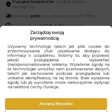
Kupujesz bezpiecznie
: produkt polski i
ekologiczny
Dostawa
gratis
przy zakupach za min. 399zł
Czas realizacji
od 2 do 4 dni
roboczych
Zarządzaj swoją
prywatnością
Używamy technologii takich jak pliki cookie do
Wizualizacje
przechowywania i/lub uzyskiwania dostępu do
informacji o urządzeniu. Robimy to, aby poprawić
jakość przeglądania i wyświetlać
(nie)spersonalizowane reklamy. Wyrażenie zgody na
te technologie umożliwi nam przetwarzanie danych,
takich jak zachowanie podczas przeglądania lub
unikalne identyfikatory na tej stronie. Brak wyrażenia
zgody lub jej wycofanie może niekorzystnie wpłynąć
na niektóre cechy i funkcje.
Akceptuj Wszystko