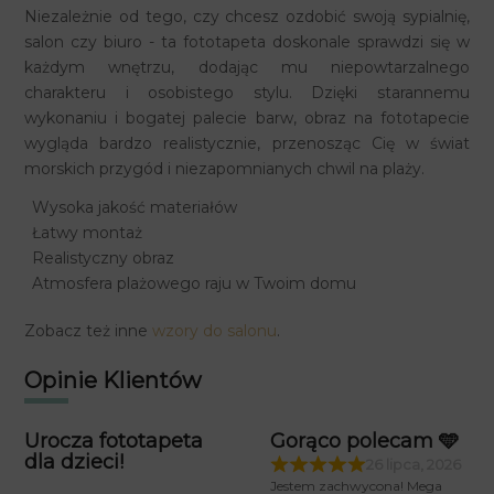
Niezależnie od tego, czy chcesz ozdobić swoją sypialnię,
salon czy biuro - ta fototapeta doskonale sprawdzi się w
każdym wnętrzu, dodając mu niepowtarzalnego
charakteru i osobistego stylu. Dzięki starannemu
wykonaniu i bogatej palecie barw, obraz na fototapecie
wygląda bardzo realistycznie, przenosząc Cię w świat
morskich przygód i niezapomnianych chwil na plaży.
Wysoka jakość materiałów
Łatwy montaż
Realistyczny obraz
Atmosfera plażowego raju w Twoim domu
Zobacz też inne
wzory do salonu
.
Opinie Klientów
Urocza fototapeta
Gorąco polecam 🩵
dla dzieci!
26 lipca, 2026
Jestem zachwycona! Mega