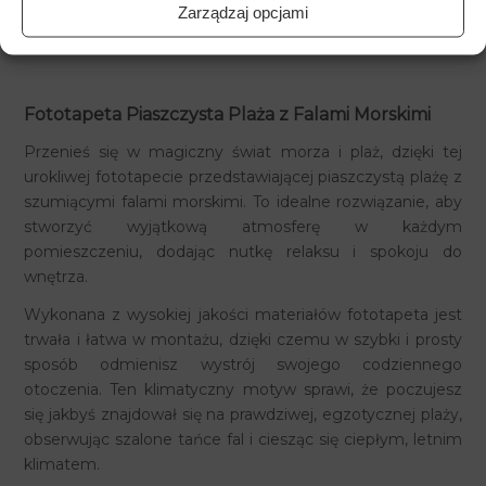
Zarządzaj opcjami
Fototapeta Piaszczysta Plaża z Falami Morskimi
Przenieś się w magiczny świat morza i plaż, dzięki tej
urokliwej fototapecie przedstawiającej piaszczystą plażę z
szumiącymi falami morskimi. To idealne rozwiązanie, aby
stworzyć wyjątkową atmosferę w każdym
pomieszczeniu, dodając nutkę relaksu i spokoju do
wnętrza.
Wykonana z wysokiej jakości materiałów fototapeta jest
trwała i łatwa w montażu, dzięki czemu w szybki i prosty
sposób odmienisz wystrój swojego codziennego
otoczenia. Ten klimatyczny motyw sprawi, że poczujesz
się jakbyś znajdował się na prawdziwej, egzotycznej plaży,
obserwując szalone tańce fal i ciesząc się ciepłym, letnim
klimatem.