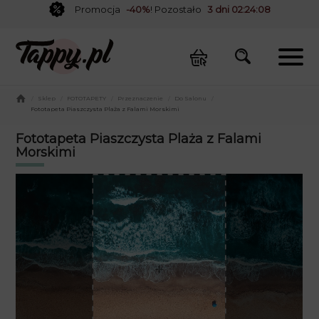
Promocja
-40%
! Pozostało
3 dni 02:24:08
/
Sklep
/
FOTOTAPETY
/
Przeznaczenie
/
Do Salonu
/
Fototapeta Piaszczysta Plaża z Falami Morskimi
Fototapeta Piaszczysta Plaża z Falami
Morskimi