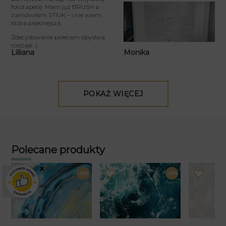
fototapetę. Mam już BRUSH a
zamówiłam STIUK – i nie wiem,
która piękniejsza.
Zdecydowanie polecam obydwa
rodzaje :)
Monika
Lilliana
POKAŻ WIĘCEJ
Polecane produkty
×
-40%
-40%