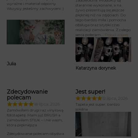
zadowolona. Produkty są
wyraźne i materiał odporny.
starannie wykonane, a na
Wszyscy jesteśmy zachwyceni :)
żywo prezentują się jeszcze
piękniej niż na zdjęciach. Do
tego bardzo miła i pomocna
obsługa oraz szybki czas
realizacji zamówienia. Z całego
serca polecam
Pokaż więcej
Julia
Katarzyna dorynek
Zdecydowanie
Jest super!
polecam
12 lipca, 2026
18 lipca, 2026
Tapeta jest super, bardzo
solidna
Zamówiłam drugi raz vinylową
fototapetę. Mam już BRUSH a
zamówiłam STIUK – i nie wiem,
która piękniejsza.
Zdecydowanie polecam obydwa