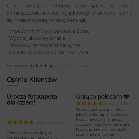
biuro. Fototapeta Potężny Zeus sprawi, że Twoje
pomieszczenie nabierze wyjątkowego charakteru i stanie
się miejscem pełnym mocy i energii.
Impozantny motyw z postacią Zeusa
Wysoka jakość wykonania
Możliwość zamówienia na wymiar
Świetny sposób na odmianę wnętrza
Sprawdź całą kolekcję
wzory do salonu
.
Opinie Klientów
Urocza fototapeta
Gorąco polecam 🩵
dla dzieci!
26 lipca, 2026
Jestem zachwycona! Mega
jakość wykonania i dbałość o
każdy, nawet najmniejszy
1 sierpnia, 2026
szczegół. To już kolejna tapeta,
którą zamawiam i za każdym
Dzieci same wybrały grafikę i
razem jestem równie
jest przepiękna – kolory są takie