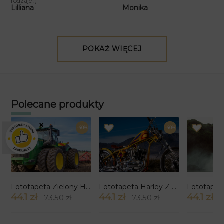
rodzaje :)
Monika
Lilliana
POKAŻ WIĘCEJ
Polecane produkty
×
-40%
-40%
Fototapeta Zielony Heros
Fototapeta Harley Z Żółtymi Ogniami
44.1 zł
44.1 zł
44.1 zł
73.50 zł
73.50 zł
7