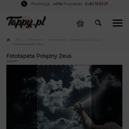
Promocja
-40%
! Pozostało
6 dni 15:53:27
/
Sklep
/
FOTOTAPETY
/
Przeznaczenie
/
Do Restauracji / Kawiarni
/
Fototapeta Potężny Zeus
Fototapeta Potężny Zeus