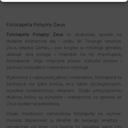
Fototapeta Potężny Zeus
Fototapeta Potężny Zeus
to doskonały sposób na
dodanie bóstwowej siły i uroku do Twojego wnętrza.
Zeus, władca Olimpu i pan bogów w mitologii greckiej,
ukazuje swą potęgę i majestat na tej imponującej
fototapecie. Jego mityczna postać wzbudzi podziw i
zachwyt wszystkich miłośników mitologii.
Wykonana z najwyższej jakości materiałów, fototapeta ta
zachwyca nie tylko treścią, lecz także szczegółowym,
wysokiej rozdzielczości obrazem. Dzięki precyzyjnemu
drukowi, kolory są wyraziste i realistyczne, co sprawia, że
Zeus wydaje się prawdziwy.
Dzięki możliwości zamówienia fototapety na wymiar,
możesz dopasować ją idealnie do swojego wnętrza -
niezależnie od tego, czy będzie to sypialnia, salon czy