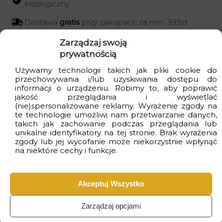
ekologiczny
Dostawa
gratis
przy zakupach za min. 399zł
Czas realizacji
od 2 do 4 dni
roboczych
Zarządzaj swoją
prywatnością
Używamy technologii takich jak pliki cookie do
przechowywania i/lub uzyskiwania dostępu do
informacji o urządzeniu. Robimy to, aby poprawić
Wizualizacje
jakość przeglądania i wyświetlać
(nie)spersonalizowane reklamy. Wyrażenie zgody na
te technologie umożliwi nam przetwarzanie danych,
takich jak zachowanie podczas przeglądania lub
unikalne identyfikatory na tej stronie. Brak wyrażenia
zgody lub jej wycofanie może niekorzystnie wpłynąć
na niektóre cechy i funkcje.
Akceptuj Wszystko
Zarządzaj opcjami