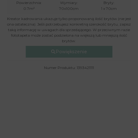
Powierzchnia:
Wymiary:
Bryty:
0.7m²
70x100cm
1 x 70cm
Kreator kadrowania ukazuje tylko proponowaną ilość brytów (nie jest
ona ostateczna). Jeśli potrzebujesz konkretną szerokość brytu, zapisz
taką informację w uwagach dla sprzedającego. W przeciwnym razie
fototapeta może zostać podzielona na większą lub mniejszą ilość
brytów.
Powiększenie
Numer Produktu: 1393421111