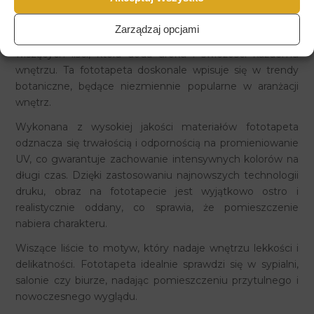
Fototapeta Wiszące Liście
Zarządzaj opcjami
Prezentujemy niezwykłą fototapetę z motywem
wiszących liści, która doda uroku i świeżości każdemu
wnętrzu. Ta fototapeta doskonale wpisuje się w trendy
botaniczne, będące niezmiennie popularne w aranżacji
wnętrz.
Wykonana z wysokiej jakości materiałów fototapeta
odznacza się trwałością i odpornością na promieniowanie
UV, co gwarantuje zachowanie intensywnych kolorów na
długi czas. Dzięki zastosowaniu najnowszych technologii
druku, obraz na fototapecie jest wyjątkowo ostro i
realistycznie oddany, co sprawia, że pomieszczenie
nabiera charakteru.
Wiszące liście to motyw, który nadaje wnętrzu lekkości i
delikatności. Fototapeta idealnie sprawdzi się w sypialni,
salonie czy biurze, nadając pomieszczeniu przytulnego i
nowoczesnego wyglądu.