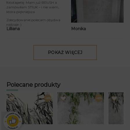
fototapetę. Mam już BRUSH a
zamówiłam STIUK – i nie wiem,
która piękniejsza.
Zdecydowanie polecam obydwa
rodzaje :)
Monika
Lilliana
POKAŻ WIĘCEJ
Polecane produkty
-40%
-40%
×