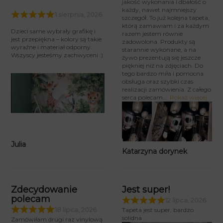
jakość wykonania i dbałość o
każdy, nawet najmniejszy
1 sierpnia, 2026
szczegół. To już kolejna tapeta,
którą zamawiam i za każdym
Dzieci same wybrały grafikę i
razem jestem równie
jest przepiękna – kolory są takie
zadowolona. Produkty są
wyraźne i materiał odporny.
starannie wykonane, a na
Wszyscy jesteśmy zachwyceni :)
żywo prezentują się jeszcze
piękniej niż na zdjęciach. Do
tego bardzo miła i pomocna
obsługa oraz szybki czas
realizacji zamówienia. Z całego
serca polecam
Pokaż więcej
Julia
Katarzyna dorynek
Zdecydowanie
Jest super!
polecam
12 lipca, 2026
18 lipca, 2026
Tapeta jest super, bardzo
solidna
Zamówiłam drugi raz vinylową