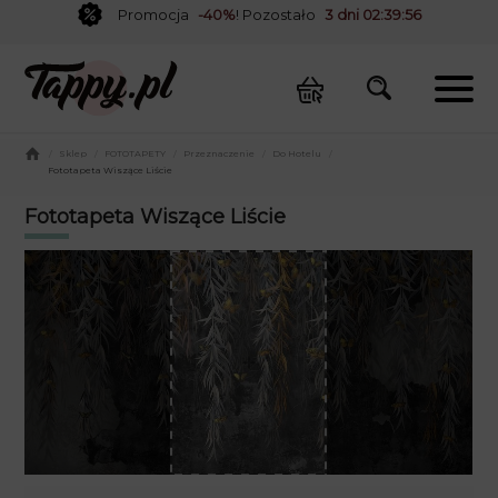
Promocja
-40%
! Pozostało
3 dni 02:39:56
/
Sklep
/
FOTOTAPETY
/
Przeznaczenie
/
Do Hotelu
/
Fototapeta Wiszące Liście
Fototapeta Wiszące Liście