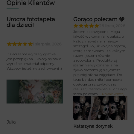
Opinie Klientów
Urocza fototapeta
Gorąco polecam 🩵
dla dzieci!
26 lipca, 2026
Jestem zachwycona! Mega
jakość wykonania i dbałość o
każdy, nawet najmniejszy
1 sierpnia, 2026
szczegół. To już kolejna tapeta,
którą zamawiam i za każdym
Dzieci same wybrały grafikę i
razem jestem równie
jest przepiękna – kolory są takie
zadowolona. Produkty są
wyraźne i materiał odporny.
starannie wykonane, a na
Wszyscy jesteśmy zachwyceni :)
żywo prezentują się jeszcze
piękniej niż na zdjęciach. Do
tego bardzo miła i pomocna
obsługa oraz szybki czas
realizacji zamówienia. Z całego
serca polecam
Pokaż więcej
Julia
Katarzyna dorynek