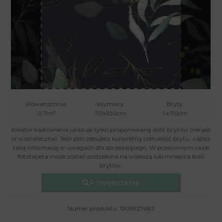
Powierzchnia:
Wymiary:
Bryty:
0.7m²
70x100cm
1 x 70cm
Kreator kadrowania ukazuje tylko proponowaną ilość brytów (nie jest
ona ostateczna). Jeśli potrzebujesz konkretną szerokość brytu, zapisz
taką informację w uwagach dla sprzedającego. W przeciwnym razie
fototapeta może zostać podzielona na większą lub mniejszą ilość
brytów.
Powiększenie
Numer produktu: 1309927482