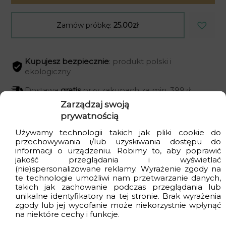
Zamów próbkę:
25.00zł
Kupujesz bezpiecznie
: produkt polski i
ekologiczny
Dostawa
gratis
przy zakupach za min. 399zł
Zarządzaj swoją
Czas realizacji
od 2 do 4 dni
roboczych
prywatnością
Używamy technologii takich jak pliki cookie do
przechowywania i/lub uzyskiwania dostępu do
informacji o urządzeniu. Robimy to, aby poprawić
Wizualizacje
jakość przeglądania i wyświetlać
(nie)spersonalizowane reklamy. Wyrażenie zgody na
te technologie umożliwi nam przetwarzanie danych,
takich jak zachowanie podczas przeglądania lub
unikalne identyfikatory na tej stronie. Brak wyrażenia
zgody lub jej wycofanie może niekorzystnie wpłynąć
na niektóre cechy i funkcje.