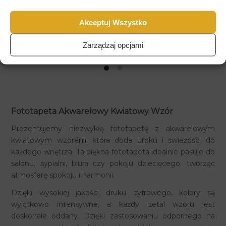
Akceptuj Wszystko
Zarządzaj opcjami
Fototapeta Akwarelowy Kwiatowy Wzór
Prezentujemy niezwykłą fototapetę z akwarelowym
kwiatowym wzorem, która doda uroku i świeżości do
każdego wnętrza. Ta piękna fototapeta idealnie pasuje do
salonu, sypialni, biura czy pokoju dziecięcego, tworząc
atmosferę spokoju i harmonii.
Dzięki wysokiej jakości druku cyfrowego, kolory są
wyjątkowo intensywne, a każdy detal wzoru jest
doskonale oddany. Dzięki zastosowaniu odpornego na