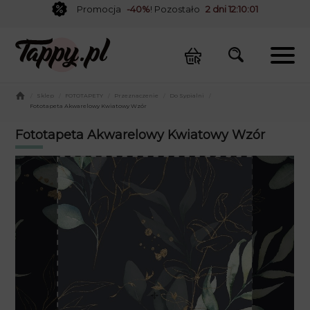
Promocja
-40%
! Pozostało
2 dni 12:10:01
/
Sklep
/
FOTOTAPETY
/
Przeznaczenie
/
Do Sypialni
/
Fototapeta Akwarelowy Kwiatowy Wzór
Fototapeta Akwarelowy Kwiatowy Wzór