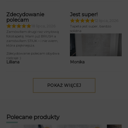
Zdecydowanie
Jest super!
polecam
12 lipca, 2026
18 lipca, 2026
Tapeta jest super, bardzo
solidna
Zamówiłam drugi raz vinylową
fototapetę. Mam już BRUSH a
zamówiłam STIUK – i nie wiem,
która piękniejsza.
Zdecydowanie polecam obydwa
rodzaje :)
Monika
Lilliana
POKAŻ WIĘCEJ
Polecane produkty