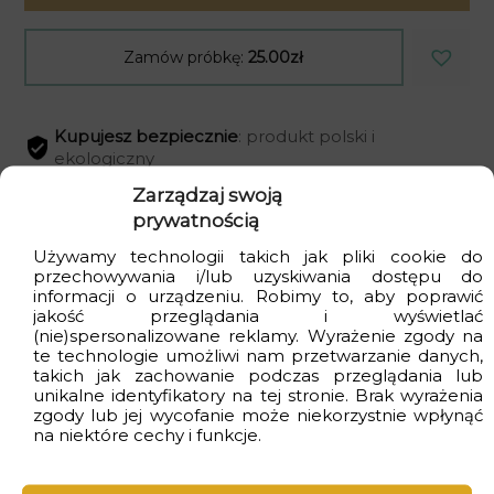
Zamów próbkę:
25.00zł
Kupujesz bezpiecznie
: produkt polski i
ekologiczny
Zarządzaj swoją
Dostawa
gratis
przy zakupach za min. 399zł
prywatnością
Czas realizacji
od 2 do 4 dni
roboczych
Używamy technologii takich jak pliki cookie do
przechowywania i/lub uzyskiwania dostępu do
informacji o urządzeniu. Robimy to, aby poprawić
jakość przeglądania i wyświetlać
(nie)spersonalizowane reklamy. Wyrażenie zgody na
Wizualizacje
te technologie umożliwi nam przetwarzanie danych,
takich jak zachowanie podczas przeglądania lub
unikalne identyfikatory na tej stronie. Brak wyrażenia
zgody lub jej wycofanie może niekorzystnie wpłynąć
na niektóre cechy i funkcje.