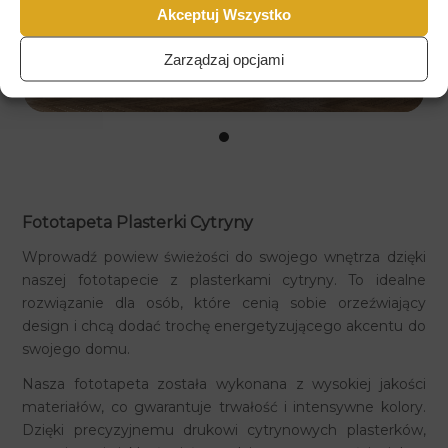
Akceptuj Wszystko
Zarządzaj opcjami
Fototapeta Plasterki Cytryny
Wprowadź powiew świeżości do swojego wnętrza dzięki
naszej fototapecie z plasterkami cytryny. To idealne
rozwiązanie dla osób, które cenią sobie orzeźwiający
design i chcą dodać trochę energetyzującego akcentu do
swojego domu.
Nasza fototapeta została wykonana z wysokiej jakości
materiałów, co gwarantuje trwałość i intensywne kolory.
Dzięki precyzyjnemu drukowi cytrynowych plasterków,