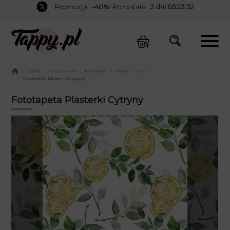
Promocja
-40%
! Pozostało
2 dni 05:23:32
/
Sklep
/
FOTOTAPETY
/
Kategorie
/
Kolory
/
Biel
/
Fototapeta Plasterki Cytryny
Fototapeta Plasterki Cytryny