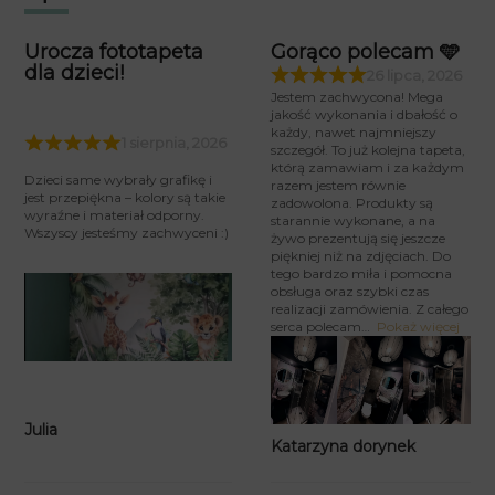
Urocza fototapeta
Gorąco polecam 🩵
dla dzieci!
26 lipca, 2026
Jestem zachwycona! Mega
jakość wykonania i dbałość o
każdy, nawet najmniejszy
1 sierpnia, 2026
szczegół. To już kolejna tapeta,
którą zamawiam i za każdym
Dzieci same wybrały grafikę i
razem jestem równie
jest przepiękna – kolory są takie
zadowolona. Produkty są
wyraźne i materiał odporny.
starannie wykonane, a na
Wszyscy jesteśmy zachwyceni :)
żywo prezentują się jeszcze
piękniej niż na zdjęciach. Do
tego bardzo miła i pomocna
obsługa oraz szybki czas
realizacji zamówienia. Z całego
serca polecam
Pokaż więcej
Julia
Katarzyna dorynek