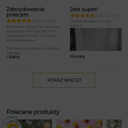
Zdecydowanie
Jest super!
polecam
12 lipca, 2026
18 lipca, 2026
Tapeta jest super, bardzo
solidna
Zamówiłam drugi raz vinylową
fototapetę. Mam już BRUSH a
zamówiłam STIUK – i nie wiem,
która piękniejsza.
Zdecydowanie polecam obydwa
rodzaje :)
Monika
Lilliana
POKAŻ WIĘCEJ
Polecane produkty
×
-40%
-40%