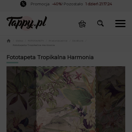
Promocja
-40%
! Pozostało
1 dzień 21:17:24
/
Sklep
/
FOTOTAPETY
/
Przeznaczenie
/
Do Biura
/
Fototapeta Tropikalna Harmonia
Fototapeta Tropikalna Harmonia