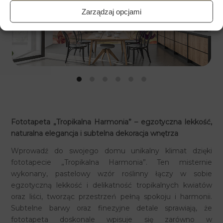
Zarządzaj opcjami
Fototapeta „Tropikalna Harmonia” – egzotyczna lekkość,
naturalna elegancja i subtelna dekoracja wnętrza
Wprowadź do swojego domu unikalny klimat dzięki
fototapecie „Tropikalna Harmonia”. Ten misternie
wykonany, pastelowy wzór roślinny łączy w sobie
egzotyczną lekkość i delikatność tropikalnych kwiatów
oraz liści, tworząc przestrzeń pełną spokoju i harmonii.
Subtelne barwy oraz finezyjne detale sprawiają, że
fototapeta doskonale wpisuje się zarówno w