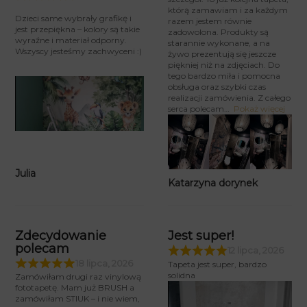
którą zamawiam i za każdym
Dzieci same wybrały grafikę i
razem jestem równie
jest przepiękna – kolory są takie
zadowolona. Produkty są
wyraźne i materiał odporny.
starannie wykonane, a na
Wszyscy jesteśmy zachwyceni :)
żywo prezentują się jeszcze
piękniej niż na zdjęciach. Do
tego bardzo miła i pomocna
obsługa oraz szybki czas
realizacji zamówienia. Z całego
serca polecam
Pokaż więcej
Julia
Katarzyna dorynek
Zdecydowanie
Jest super!
polecam
12 lipca, 2026
18 lipca, 2026
Tapeta jest super, bardzo
solidna
Zamówiłam drugi raz vinylową
fototapetę. Mam już BRUSH a
zamówiłam STIUK – i nie wiem,