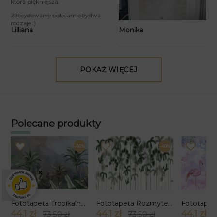
która piękniejsza.
Zdecydowanie polecam obydwa
rodzaje :)
Monika
Lilliana
POKAŻ WIĘCEJ
Polecane produkty
-40%
-40%
×
Fototapeta Tropikalna Beżowa
Fototapeta Rozmyte Tropiki
44.1 zł
44.1 zł
44.1 zł
73.50 zł
73.50 zł
7