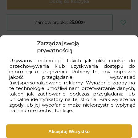
Dodaj do koszyka
Zamów próbkę:
25.00zł
Zarządzaj swoją
Kupujesz bezpiecznie
: produkt polski i
prywatnością
ekologiczny
Używamy technologii takich jak pliki cookie do
Dostawa
gratis
przy zakupach za min. 399zł
przechowywania i/lub uzyskiwania dostępu do
informacji o urządzeniu. Robimy to, aby poprawić
Czas realizacji
od 2 do 4 dni
roboczych
jakość przeglądania i wyświetlać
(nie)spersonalizowane reklamy. Wyrażenie zgody na
te technologie umożliwi nam przetwarzanie danych,
takich jak zachowanie podczas przeglądania lub
unikalne identyfikatory na tej stronie. Brak wyrażenia
Wizualizacje
zgody lub jej wycofanie może niekorzystnie wpłynąć
na niektóre cechy i funkcje.
Akceptuj Wszystko