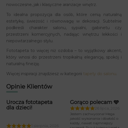
nowoczesne, jak i klasyczne aranżacje wnętrz.
To idealna propozycja dla osób, które cenią naturalną
estetykę, świeżość i równowagę w dekoracji. Subtelnie
podkreśli charakter salonu, sypialni, gabinetu czy
przestrzeni komercyjnych, nadając wnętrzu lekkości i
niepowtarzalnego stylu.
Fototapeta to więcej niż ozdoba – to wyjątkowy akcent,
który wnosi do przestrzeni tropikalną elegancję, spokój i
naturalną finezję.
Więcej inspiracji znajdziesz w kategorii
tapety do salonu
.
Opinie Klientów
Urocza fototapeta
Gorąco polecam 🩵
dla dzieci!
26 lipca, 2026
Jestem zachwycona! Mega
jakość wykonania i dbałość o
każdy, nawet najmniejszy
1 sierpnia, 2026
szczegół. To już kolejna tapeta,