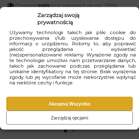
Dostawa
gratis
przy zakupach za min. 399zł
Zarządzaj swoją
Czas realizacji
od 2 do 4 dni
roboczych
prywatnością
Używamy technologii takich jak pliki cookie do
przechowywania i/lub uzyskiwania dostępu do
informacji o urządzeniu. Robimy to, aby poprawić
Wizualizacje
jakość przeglądania i wyświetlać
(nie)spersonalizowane reklamy. Wyrażenie zgody na
te technologie umożliwi nam przetwarzanie danych,
takich jak zachowanie podczas przeglądania lub
unikalne identyfikatory na tej stronie. Brak wyrażenia
zgody lub jej wycofanie może niekorzystnie wpłynąć
na niektóre cechy i funkcje.
Akceptuj Wszystko
Zarządzaj opcjami