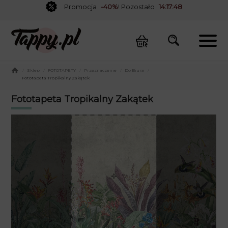
Promocja
-40%
! Pozostało
14:17:48
/
Sklep
/
FOTOTAPETY
/
Przeznaczenie
/
Do Biura
/
Fototapeta Tropikalny Zakątek
Fototapeta Tropikalny Zakątek