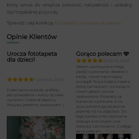
który wnosi do wnętrza świeżość, naturalność i unikalny
styl tropikalnej przyrody.
Sprawdź całą kolekcję
fototapety na ścianę do salonu
.
Opinie Klientów
Urocza fototapeta
Gorąco polecam 🩵
dla dzieci!
26 lipca, 2026
Jestem zachwycona! Mega
jakość wykonania i dbałość o
każdy, nawet najmniejszy
1 sierpnia, 2026
szczegół. To już kolejna tapeta,
którą zamawiam i za każdym
Dzieci same wybrały grafikę i
razem jestem równie
jest przepiękna – kolory są takie
zadowolona. Produkty są
wyraźne i materiał odporny.
starannie wykonane, a na
Wszyscy jesteśmy zachwyceni :)
żywo prezentują się jeszcze
piękniej niż na zdjęciach. Do
tego bardzo miła i pomocna
obsługa oraz szybki czas
realizacji zamówienia. Z całego
serca polecam
Pokaż więcej