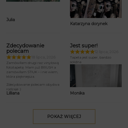
Julia
Katarzyna dorynek
Zdecydowanie
Jest super!
polecam
12 lipca, 2026
18 lipca, 2026
Tapeta jest super, bardzo
solidna
Zamówiłam drugi raz vinylową
fototapetę. Mam już BRUSH a
zamówiłam STIUK – i nie wiem,
która piękniejsza.
Zdecydowanie polecam obydwa
rodzaje :)
Monika
Lilliana
POKAŻ WIĘCEJ