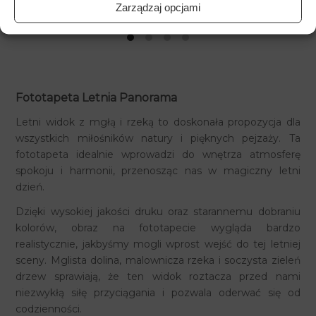
Zarządzaj opcjami
Fototapeta Letnia Panorama
Letni widok z mgłą i rzeką to doskonała propozycja dla
wszystkich miłośników natury i pięknych pejzaży. Ta
fototapeta idealnie wprowadzi do wnętrza atmosferę
spokoju i harmonii, przenosząc nas w magiczny letni
dzień.
Dzięki wysokiej jakości druku oraz starannemu dobraniu
kolorów, obraz na fototapecie wygląda bardzo
realistycznie, jakbyśmy mogli wprost wejść do tej letniej
sceny. Mglista dolina, malownicza rzeka i soczysta zieleń
drzew sprawiają, że ten widok roztacza przed nami
niezwykłą siłę przyciągania i pozwala oderwać się od
codzienności.