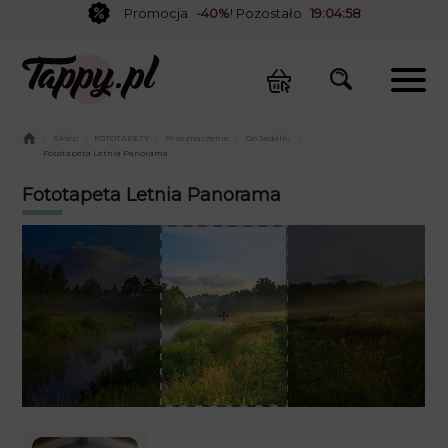
Promocja
-40%
! Pozostało
19:04:58
/
Sklep
/
FOTOTAPETY
/
Przeznaczenie
/
Do Jadalni
/
Fototapeta Letnia Panorama
Fototapeta Letnia Panorama