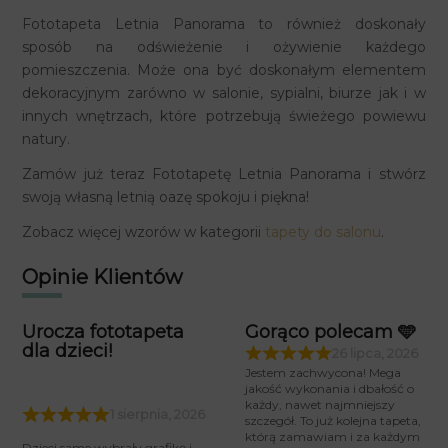
Fototapeta Letnia Panorama to również doskonały
sposób na odświeżenie i ożywienie każdego
pomieszczenia. Może ona być doskonałym elementem
dekoracyjnym zarówno w salonie, sypialni, biurze jak i w
innych wnętrzach, które potrzebują świeżego powiewu
natury.
Zamów już teraz Fototapetę Letnia Panorama i stwórz
swoją własną letnią oazę spokoju i piękna!
Zobacz więcej wzorów w kategorii
tapety do salonu
.
Opinie Klientów
Urocza fototapeta
Gorąco polecam 🩵
dla dzieci!
26 lipca, 2026
Jestem zachwycona! Mega
jakość wykonania i dbałość o
każdy, nawet najmniejszy
1 sierpnia, 2026
szczegół. To już kolejna tapeta,
którą zamawiam i za każdym
Dzieci same wybrały grafikę i