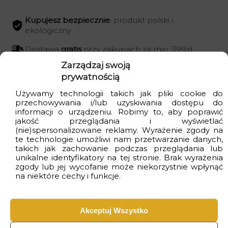
Kupujesz bezpiecznie
: produkt polski i
ekologiczny
Dostawa
gratis
przy zakupach za min. 399zł
Zarządzaj swoją
Czas realizacji
od 2 do 4 dni
roboczych
prywatnością
Używamy technologii takich jak pliki cookie do
przechowywania i/lub uzyskiwania dostępu do
informacji o urządzeniu. Robimy to, aby poprawić
Wizualizacje
jakość przeglądania i wyświetlać
(nie)spersonalizowane reklamy. Wyrażenie zgody na
te technologie umożliwi nam przetwarzanie danych,
takich jak zachowanie podczas przeglądania lub
unikalne identyfikatory na tej stronie. Brak wyrażenia
zgody lub jej wycofanie może niekorzystnie wpłynąć
na niektóre cechy i funkcje.
Akceptuj Wszystko