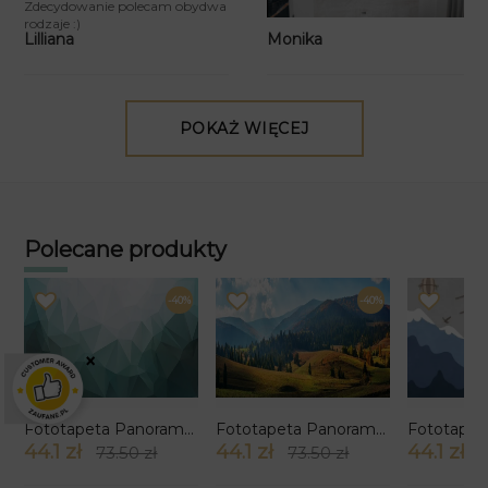
Zdecydowanie polecam obydwa
rodzaje :)
Monika
Lilliana
POKAŻ WIĘCEJ
Polecane produkty
-40%
-40%
×
Fototapeta Panorama Zielona
Fototapeta Panorama Gór
44.1 zł
44.1 zł
44.1 zł
73.50 zł
73.50 zł
7