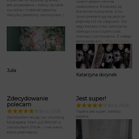
razem jestem równie
jest przepiękna – kolory są takie
zadowolona. Produkty są
wyraźne i materiał odporny.
starannie wykonane, a na
Wszyscy jesteśmy zachwyceni :)
żywo prezentują się jeszcze
piękniej niż na zdjęciach. Do
tego bardzo miła i pomocna
obsługa oraz szybki czas
realizacji zamówienia. Z całego
serca polecam
Pokaż więcej
Julia
Katarzyna dorynek
Zdecydowanie
Jest super!
polecam
12 lipca, 2026
18 lipca, 2026
Tapeta jest super, bardzo
solidna
Zamówiłam drugi raz vinylową
fototapetę. Mam już BRUSH a
zamówiłam STIUK – i nie wiem,
która piękniejsza.